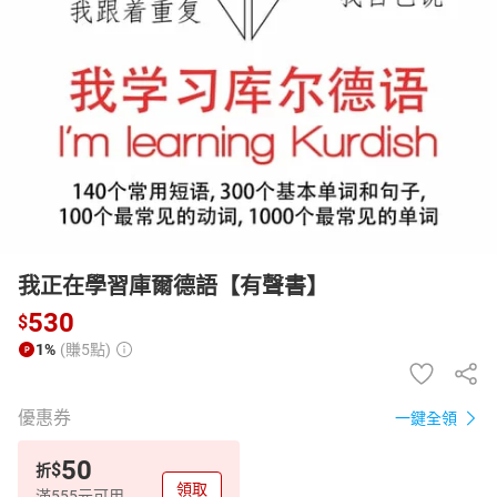
日本購物
電子/紙本書
HOT
我正在學習庫爾德語【有聲書】
530
$
1%
(賺5點)
優惠券
一鍵全領
50
$
折
領取
滿555元可用