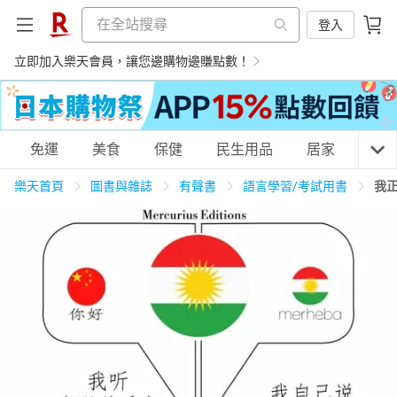
登入
立即加入樂天會員，讓您邊購物邊賺點數！
購物網分類
免運
美食
保健
民生用品
居家
3C
樂天首頁
圖書與雜誌
有聲書
語言學習/考試用書
我
天天免運
美食蛋糕
養生保健
民生用品
居家生活
3C家電
運動休閒
親子玩具
女裝
男裝
化妝保養
情趣用品