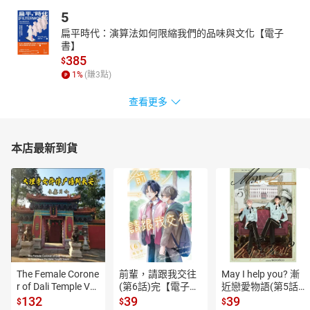
5
扁平時代：演算法如何限縮我們的品味與文化【電子
書】
385
$
1
%
(賺
3
點)
查看更多
本店最新到貨
The Female Corone
前輩，請跟我交往
May I help you? 漸
r of Dali Temple Vo
(第6話)完【電子
近戀愛物語(第5話)
l.6【有聲書】
書】
【電子書】
132
39
39
$
$
$