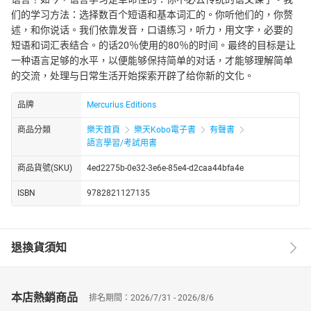
们的学习方法：选择数百个短语和基本词汇的。你听他们的，你赘
述，和你说话。我们依靠发音，口语练习，听力，用文字，必要的
短语和词汇表结合。的话20％使用的80％的时间。最终的目标是让
一种语言足够的水平，以便能够保持简单的对话，才能够理解简单
的交流，处理与日常生活开始探索开辟了给你新的文化。
品牌
Mercurius Editions
商品分類
樂天首頁
樂天Kobo電子書
有聲書
語言學習/考試用書
商品貨號(SKU)
4ed2275b-0e32-3e6e-85e4-d2caa44bfa4e
ISBN
9782821127135
退換貨須知
本店熱銷商品
排名期間：2026/7/31 - 2026/8/6