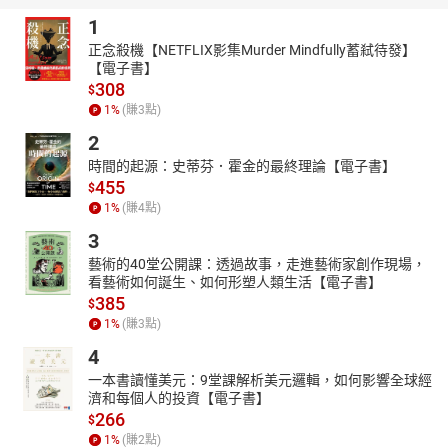
1
正念殺機【NETFLIX影集Murder Mindfully蓄弒待發】
【電子書】
308
$
1
%
(賺
3
點)
2
時間的起源：史蒂芬．霍金的最終理論【電子書】
455
$
1
%
(賺
4
點)
3
藝術的40堂公開課：透過故事，走進藝術家創作現場，
看藝術如何誕生、如何形塑人類生活【電子書】
385
$
1
%
(賺
3
點)
4
一本書讀懂美元：9堂課解析美元邏輯，如何影響全球經
濟和每個人的投資【電子書】
266
$
1
%
(賺
2
點)