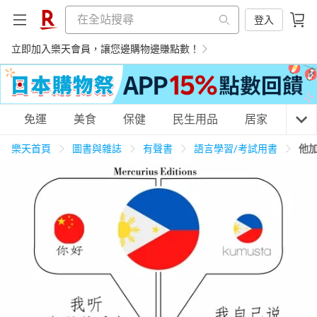
登入
立即加入樂天會員，讓您邊購物邊賺點數！
購物網分類
免運
美食
保健
民生用品
居家
3C
樂天首頁
圖書與雜誌
有聲書
語言學習/考試用書
他加
天天免運
美食蛋糕
養生保健
民生用品
居家生活
3C家電
運動休閒
親子玩具
女裝
男裝
化妝保養
情趣用品