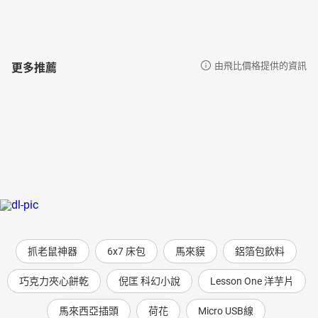
更多推薦
由飛比價格提供的資訊
抓老鼠神器
6x7 床包
馬來貘
鋁箔包飲料
巧克力夾心餅乾
倪匡 科幻小說
Lesson One 洋芋片
馬來西亞插頭
荷花
Micro USB線