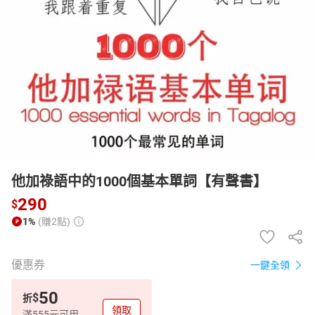
日本購物
電子/紙本書
HOT
他加祿語中的1000個基本單詞【有聲書】
290
$
1%
(賺2點)
優惠券
一鍵全領
50
$
折
領取
滿555元可用