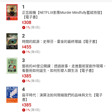
1
正念殺機【NETFLIX影集Murder Mindfully蓄弒待發】
【電子書】
308
$
1
%
(賺
3
點)
2
時間的起源：史蒂芬．霍金的最終理論【電子書】
455
$
1
%
(賺
4
點)
3
藝術的40堂公開課：透過故事，走進藝術家創作現場，
看藝術如何誕生、如何形塑人類生活【電子書】
385
$
1
%
(賺
3
點)
4
扁平時代：演算法如何限縮我們的品味與文化【電子
書】
385
$
1
%
(賺
3
點)