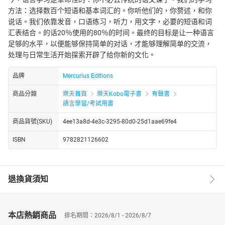
方法：选择数百个短语和基本词汇的。你听他们的，你赘述，和你
说话。我们依靠发音，口语练习，听力，用文字，必要的短语和词
汇表结合。的话20％使用的80％的时间。最终的目标是让一种语言
足够的水平，以便能够保持简单的对话，才能够理解简单的交流，
处理与日常生活开始探索开辟了给你新的文化。
品牌
Mercurius Editions
商品分類
樂天首頁
樂天Kobo電子書
有聲書
語言學習/考試用書
商品貨號(SKU)
4ee13a8d-4e3c-3295-80d0-25d1aae69fe4
ISBN
9782821126602
退換貨須知
本店熱銷商品
排名期間：2026/8/1 - 2026/8/7