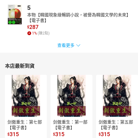
5
本物【韓國現象級暢銷小說，被譽為韓國文學的未來】
【電子書】
287
$
1
%
(賺
2
點)
查看更多
本店最新到貨
剑傲重生：第七部
剑傲重生：第一部
剑傲重生：第五部
【電子書】
【電子書】
【電子書】
315
315
315
$
$
$