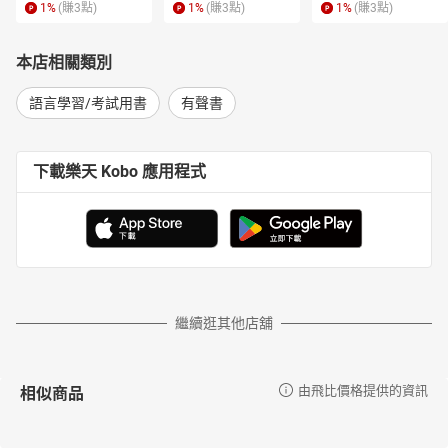
1
%
(賺
3
點)
1
%
(賺
3
點)
1
%
(賺
3
點)
本店相關類別
語言學習/考試用書
有聲書
下載樂天 Kobo 應用程式
繼續逛其他店舖
相似商品
由飛比價格提供的資訊