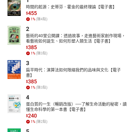
1
時間的起源：史蒂芬．霍金的最終理論【電子書】
455
$
1
%
(賺
4
點)
2
藝術的40堂公開課：透過故事，走進藝術家創作現場，
看藝術如何誕生、如何形塑人類生活【電子書】
385
$
1
%
(賺
3
點)
3
扁平時代：演算法如何限縮我們的品味與文化【電子
書】
385
$
1
%
(賺
3
點)
4
蛋白質的一生（暢銷改版）──了解生命活動的秘密，讀
懂生命科學的第一本書【電子書】
240
$
1
%
(賺
2
點)
5