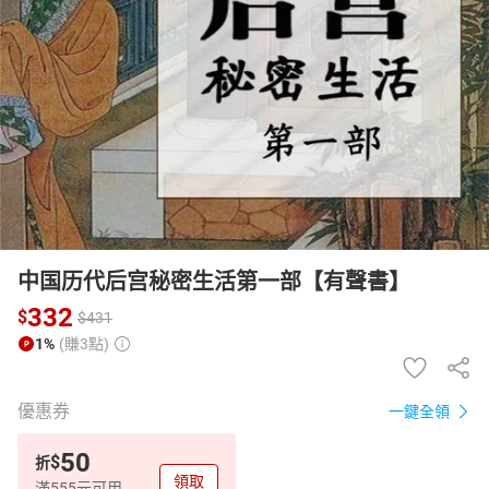
日本購物
電子/紙本書
HOT
中国历代后宫秘密生活第一部【有聲書】
332
$
$
431
1%
(賺3點)
優惠券
一鍵全領
50
$
折
領取
滿555元可用