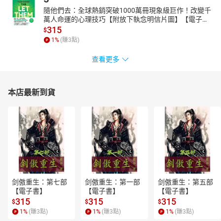
隨他們去：全球熱銷突破1000萬冊現象級巨作！改變千
萬人命運的心理技巧【附放下執念明信片圖】【電子
書】
315
$
1
%
(賺
3
點)
查看更多
本店最新到貨
剑傲重生：第七部
剑傲重生：第一部
剑傲重生：第五部
【電子書】
【電子書】
【電子書】
315
315
315
$
$
$
1
%
(賺
3
點)
1
%
(賺
3
點)
1
%
(賺
3
點)