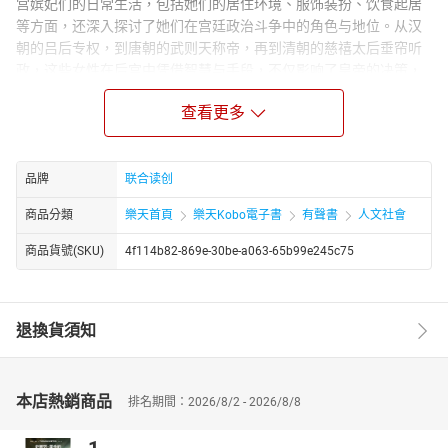
宫嫔妃们的日常生活，包括她们的居住环境、服饰装扮、饮食起居
等方面，还深入探讨了她们在宫廷政治斗争中的角色与地位。从汉
朝的吕后专权，到唐朝的武则天称帝，再到清朝的慈禧太后垂帘听
政，这些女性在后宫中凭借智慧与手段，不仅影响了皇帝的决策，
甚至在一定程度上改变了历史的走向。同时，本书还揭示了后宫中
查看更多
那些不为人知的秘密与禁忌。比如，嫔妃们如何通过各种手段争宠
夺爱，宫女们如何在严苛的宫廷规则下生存，以及后宫中流传的各
种诡异传说与神秘仪式等。这些内容不仅增加了书籍的趣味性与可
读性，也让读者更加深入地了解了后宫生活的复杂与多面。《中国
品牌
联合读创
历代后宫秘密生活》不仅是一部关于历史与文化的作品，更是一部
商品分類
樂天首頁
樂天Kobo電子書
有聲書
人文社會
关于人性、权力与欲望的深刻探讨。它让我们重新审视那些隐藏在
历史深处的后宫女性形象，感受她们在男权社会中的挣扎与抗争，
商品貨號(SKU)
4f114b82-869e-30be-a063-65b99e245c75
以及她们对历史的独特贡献与影响。通过阅读本书，读者将能够更
加全面地了解中国历史上的后宫文化，以及那些被时光尘封的秘密
生活。
退換貨須知
本店熱銷商品
排名期間：2026/8/2 - 2026/8/8