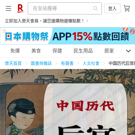
登入
立即加入樂天會員，讓您邊購物邊賺點數！
購物網分類
免運
美食
保健
民生用品
居家
3C
樂天首頁
圖書與雜誌
有聲書
人文社會
中国历代后宫
天天免運
美食蛋糕
養生保健
民生用品
居家生活
3C家電
運動休閒
親子玩具
女裝
男裝
化妝保養
情趣用品