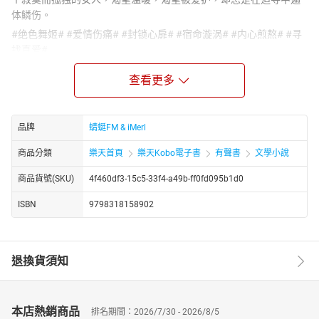
体鳞伤。
#绝色舞姬# #爱情伤痛# #封锁心扉# #宿命漩涡# #内心煎熬# #寻
找真爱#
为了不再受伤，她选择封锁自己的心扉，用冷漠和疏离作为自己的
查看更多
保护色。她以为，只有这样，才能逃离那无尽的痛苦和纠葛。然
而，命运却似乎总爱与她开玩笑。在她即将达到目的，以为自己可
以安然度过余生时，内心的煎熬却如影随形，让她无法真正释怀。
品牌
蜻蜓FM & iMerl
她试图远离是非，远离那些让她心痛的人和事，却一次又一次地被
牵扯进宿命的漩涡之中。每一次的挣扎，每一次的逃离，都似乎只
商品分類
樂天首頁
樂天Kobo電子書
有聲書
文學小說
是让她陷得更深。在这场倾城之劫中，她逐渐发现，原来不懂爱
商品貨號(SKU)
4f460df3-15c5-33f4-a49b-ff0fd095b1d0
的，一直是她自己。她开始学习如何去面对自己的内心，如何去接
受和珍惜那份真正属于她的爱情。然而，宿命的车轮已经滚滚向
ISBN
9798318158902
前，她能否在这场劫难中找到属于自己的幸福，还是将继续在寂寞
和痛苦中徘徊？
https://youtube.com/@tianxiagushi?si=ZstiltPoiwO0g4fT
退換貨須知
http://www.youtube.com/channel/UC2yhCURng4uUj_phEqZwKig/
本店熱銷商品
排名期間：2026/7/30 - 2026/8/5