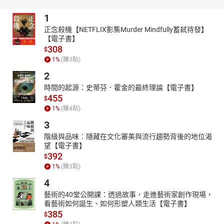
1
正念殺機【NETFLIX影集Murder Mindfully蓄弒待發】
【電子書】
308
$
1
%
(賺
3
點)
2
時間的起源：史蒂芬．霍金的最終理論【電子書】
455
$
1
%
(賺
4
點)
3
階級與品味：隱藏在文化審美與流行趨勢背後的地位渴
望【電子書】
392
$
1
%
(賺
3
點)
4
藝術的40堂公開課：透過故事，走進藝術家創作現場，
看藝術如何誕生、如何形塑人類生活【電子書】
385
$