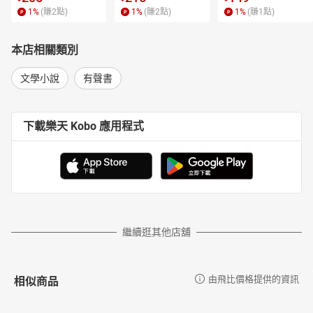
1
%
(賺
2
點)
1
%
(賺
2
點)
1
%
(賺
1
點)
本店相關類別
文學小說
有聲書
下載樂天 Kobo 應用程式
繼續逛其他店舖
相似商品
由飛比價格提供的資訊