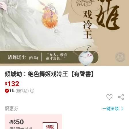
日本購物
電子/紙本書
HOT
倾城劫：绝色舞姬戏冷王【有聲書】
132
$
1%
(賺1點)
優惠券
一鍵全領
50
$
折
領取
滿555元可用