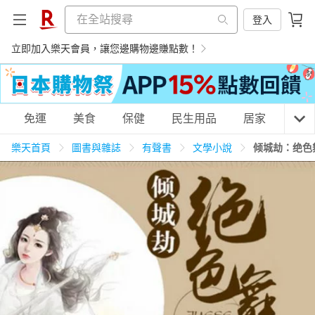
登入
立即加入樂天會員，讓您邊購物邊賺點數！
購物網分類
免運
美食
保健
民生用品
居家
3C
樂天首頁
圖書與雜誌
有聲書
文學小說
倾城劫：绝色
天天免運
美食蛋糕
養生保健
民生用品
居家生活
3C家電
運動休閒
親子玩具
女裝
男裝
化妝保養
情趣用品