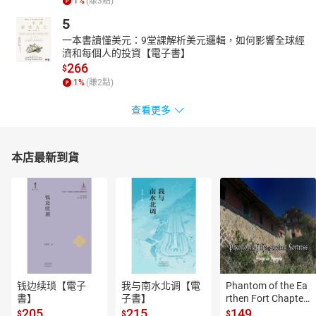
1
%
(賺
3
點)
5
一本書讀懂美元：9堂課解析美元邏輯，如何影響全球經
濟和每個人的投資【電子書】
266
$
1
%
(賺
2
點)
查看更多
本店最新到貨
钱边续琐【電子
我与南水北调【電
Phantom of the Ea
書】
子書】
rthen Fort Chapter
 4【有聲書】
205
215
149
$
$
$