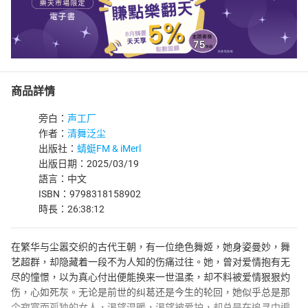
商品詳情
旁白：
声工厂
作者：
清舞泛尘
出版社：
蜻蜓FM & iMerl
出版日期：2025/03/19
語言：中文
ISBN：9798318158902
時長：26:38:12
在繁华与尘嚣交织的古代王朝，有一位绝色舞姬，她身姿曼妙，舞
艺超群，却隐藏着一段不为人知的伤痛过往。她，曾对爱情抱有无
尽的憧憬，以为真心付出便能换来一世温柔，却不料被爱情狠狠灼
伤，心如死灰。无论是前世的纠葛还是今生的轮回，她似乎总是那
个寂寞而孤独的女人，渴望温暖，渴望被爱护，却总是在追寻中遍