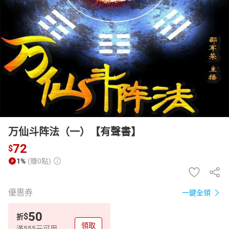
日本購物
電子/紙本書
HOT
万仙斗阵法（一）【有聲書】
72
$
1%
(賺0點)
優惠券
一鍵全領
50
$
折
領取
滿555元可用