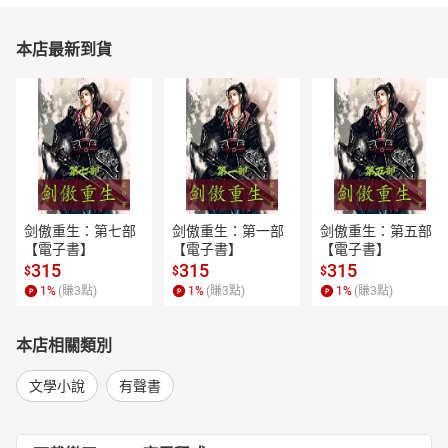
本店最新到貨
剑傲重生：第七部
剑傲重生：第一部
剑傲重生：第五部
【電子書】
【電子書】
【電子書】
315
315
315
$
$
$
1
%
(賺
3
點)
1
%
(賺
3
點)
1
%
(賺
3
點)
本店相關類別
文學小說
有聲書