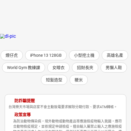
煙仔虎
iPhone 13 128GB
小型挖土機
高雄名產
World Gym 教練課
女睡衣
招財長夾
男懶人鞋
短髮造型
粳米
防詐騙提醒
台灣樂天市場與店家不會主動致電要求解除分期付款、要求ATM轉帳。
政策宣導
為防治動物傳染病，境外動物或動物產品等應施檢疫物輸入我國，應符
合動物檢疫規定，並依規定申請檢疫。擅自輸入屬禁止輸入之應施檢疫