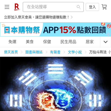
登入
立即加入樂天會員，讓您邊購物邊賺點數！
購物網分類
免運
美食
保健
民生用品
居家
3C
樂天首頁
圖書與雜誌
有聲書
文學小說
万仙斗阵法（
天天免運
美食蛋糕
養生保健
民生用品
居家生活
3C家電
運動休閒
親子玩具
女裝
男裝
化妝保養
情趣用品