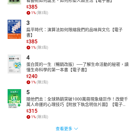
看藝術如何誕生、如何形塑人類生活【電子書】
385
$
1
%
(賺
3
點)
3
扁平時代：演算法如何限縮我們的品味與文化【電子
書】
385
$
1
%
(賺
3
點)
4
蛋白質的一生（暢銷改版）──了解生命活動的秘密，讀
懂生命科學的第一本書【電子書】
240
$
1
%
(賺
2
點)
5
隨他們去：全球熱銷突破1000萬冊現象級巨作！改變千
萬人命運的心理技巧【附放下執念明信片圖】【電子
書】
315
$
1
%
(賺
3
點)
查看更多