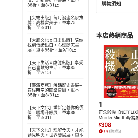
版】》新書延伸書展，單本
購物須知
88折，至8/31止
退換貨規定：
(
一
)
依
消費
【尖端出版】每月漫畫名家推
內容或一經提
薦：高橋留美子，單本75
折，至8/31止
購書須知
定。
本店熱銷商品
(
二
)
消費者
【大雁文化 x 日出出版】陪你
且已下載
/
存
找到情緒出口，心理勵志書
挑選
商
展，單本85折，至9/10止
退貨方式：您
Choose
貨」，本店鋪
【天下生活 x 康健出版】享受
自己喜歡的生活，單本85
請注意，樂天
折，至9/15止
購書後，
【臺灣商務】解碼歷史書展~
穿梭時空的閱讀冒險，單本
Step1
85折，至8/31止
1
【天下文化】重新定義你的價
正念殺機【NETFLI
值，職場升級展，單本88
折，至8/31止
Murder Mindfully
發】【電子書】
308
$
【天下文化】理解今天，才能
1
%
(賺
3
點)
預見明天。世界變局展，單本