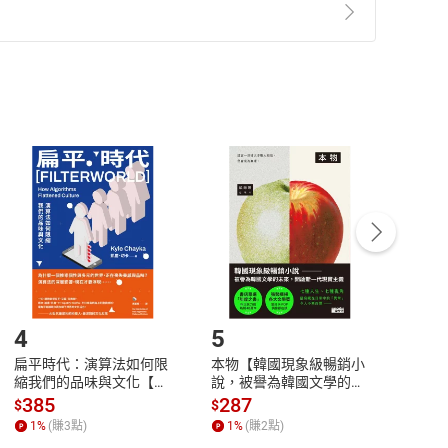
準則
第
2
條第
5
款之規定，「非以有形媒介提供之數位
，不適用消保法第
19
條第
1
項七日內無條件退貨之規
非以有形媒介提供之數位內容，消費者同意若訂購後
付款
方式
完成
訂單
中點選「瀏覽訂單明細」
>
「申請取消訂單
/
退
Payment
Complete
/退貨。
登入帳號，下載書籍後看書
4
5
6
扁平時代：演算法如何限
本物【韓國現象級暢銷小
蛋白
縮我們的品味與文化【電
說，被譽為韓國文學的未
版）─
子書】
來】【電子書】
秘密
385
287
24
$
$
$
一本
1
%
(賺
3
點)
1
%
(賺
2
點)
1
%