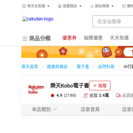
樂天生態圈
我要開店
網站導覽
購
優惠券
抽獎優惠
天天免運
商品分類
AI
樂天首頁
圖書與雜誌
電子書
自然科普
樂天Kobo電子書
追蹤
4.9
(2188)
追蹤
2.4萬
出貨
本店類別
店家首頁
店家