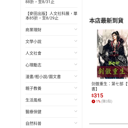
88折，至8/31止
【麥田出版】人文社科展，單
本85折，至8/29止
本店最新到貨
商業理財
文學小說
投資理財
人文社會
經濟/趨勢
歐美文學
付款方
心理勵志
財務/金融
日本文學
國際關係
ATM轉帳、信用卡
漫畫/輕小說/圖文書
管理/領導
韓國文學
政治
心靈成長/情緒
剑傲重生：第七部【
親子教養
職場工作術
華文文學
社會科學
人際關係
輕小說
書】
315
$
生活風格
成功法
經典文學
台灣/中國歷史
兩性關係
奇幻/科幻
教育現場
1
%
(賺
3
點)
醫療保健
行銷/廣告
成長/家庭生活小說
日/韓歷史
心理學
愛情故事
兒童文學/故事
飲食/食譜
自然科普
傳記
懸疑/推理小說
其他歷史/史學
職場/社會寫實
兒童科普/學習
健身/美顏
健康/養生