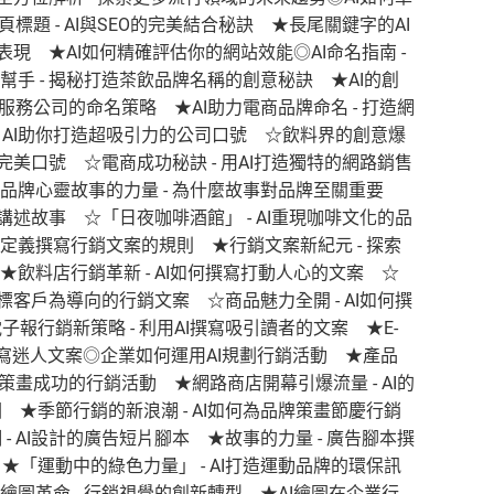
標題 - AI與SEO的完美結合秘訣 ★長尾關鍵字的AI
O表現 ★AI如何精確評估你的網站效能◎AI命名指南 -
幫手 - 揭秘打造茶飲品牌名稱的創意秘訣 ★AI的創
識服務公司的命名策略 ★AI助力電商品牌命名 - 打造網
 AI助你打造超吸引力的公司口號 ☆飲料界的創意爆
到完美口號 ☆電商成功秘訣 - 用AI打造獨特的網路銷售
★品牌心靈故事的力量 - 為什麼故事對品牌至關重要
何講述故事 ☆「日夜咖啡酒館」 - AI重現咖啡文化的品
新定義撰寫行銷文案的規則 ★行銷文案新紀元 - 探索
★飲料店行銷革新 - AI如何撰寫打動人心的文案 ☆
目標客戶為導向的行銷文案 ☆商品魅力全開 - AI如何撰
報行銷新策略 - 利用AI撰寫吸引讀者的文案 ★E-
商場撰寫迷人文案◎企業如何運用AI規劃行銷活動 ★產品
家策畫成功的行銷活動 ★網路商店開幕引爆流量 - AI的
 ★季節行銷的新浪潮 - AI如何為品牌策畫節慶行銷
- AI設計的廣告短片腳本 ★故事的力量 - 廣告腳本撰
★「運動中的綠色力量」 - AI打造運動品牌的環保訊
繪圖革命 - 行銷視覺的創新轉型 ★AI繪圖在企業行