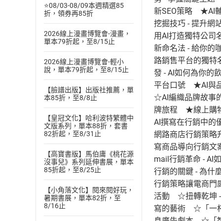
⭐08/03-08/09本週精選85
新SEO策略 ★AI
折，領券再85折
挖掘技巧 - 提升網
2026線上漫畫博覽會-漫畫，
用AI打造獨特公司
單本79折起，至8/15止
新命名法 - 給你
路銷售平台的獨特名
2026線上漫畫博覽會-輕小
說，單本79折起，至8/15止
發 - AI如何為
平台口號 ★AI與
【臉譜出版】出版社推薦，單
☆AI編織品牌故事
本85折，至8/8止
牌旅程 ★線上購物
【皇冠文化】哈利波特繁體中
AI撰寫在行銷中的
文版系列，單本88折，套書
82折起，至8/31止
網路商店行銷策略升
寫商品導向行銷文案
【高寶書版】馬伯庸《桃花源
mail行銷革命 
沒事兒》系列延伸書展，單本
85折起，至8/25止
行銷的關鍵 - 為
行銷策略讓電商門庭
【小角落文化】閱來閱好玩，
活動 ☆扭轉乾坤 
暑期書展，單本82折，至
8/16止
寫的藝術 ☆「一杯
息廣告劇本 ☆「智