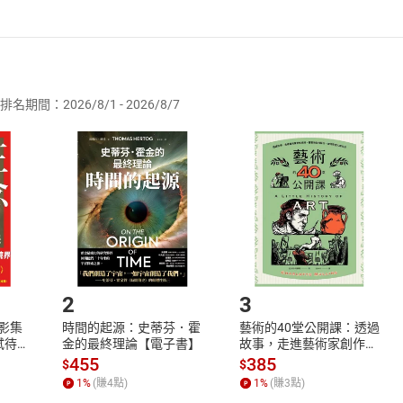
者保護法
第
19
條第
1
項後段
暨
通訊交易解除權合理例外情事適用
供即為完成之線上服務，經消費者事先同意始提供。」 之商品
排名期間：2026/8/1 - 2026/8/7
訂購本店鋪之商品即代表知悉本店鋪所銷售之商品為電子書，屬
取電子書，不得請求退貨退款。
品
放入
購物車
登入
帳號
欲取消訂單或辦理退貨時，請登入樂天市場，並於「我的訂單」
Shopping cart
Login
將依您的申請進行審核，待審核通過後將為您辦理退款事宜。
市場須以整筆訂單為單位進行取消/退貨，恕無法以單支商品取消
如何開始使用？
.選擇閱讀載具
Step2.
2
3
X影集
時間的起源：史蒂芬．霍
藝術的40堂公開課：透過
蓄弒待
金的最終理論【電子書】
故事，走進藝術家創作現
場，看藝術如何誕生、如
455
385
$
$
何形塑人類生活【電子
1
%
(賺
4
點)
1
%
(賺
3
點)
書】