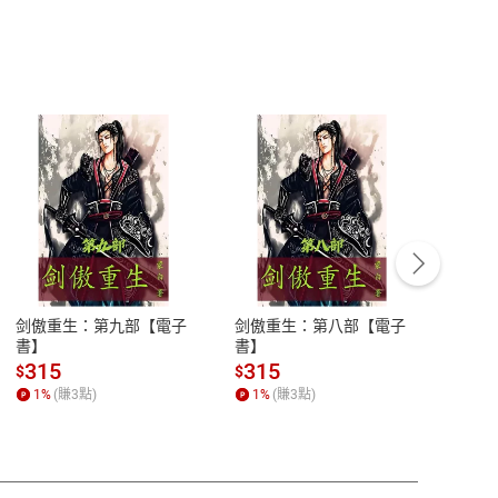
客服資訊
豫期
服務時間：週一到週五 10:00-12:00、
易解
13:00-17:00 (國定假日及例假日休息)
剑傲重生：第九部【電子
剑傲重生：第八部【電子
潜水史
品性
客服電話：0080-1857077
書】
書】
andari
al) Sc
請參
客服信箱：
聯絡店家
315
315
13
$
$
$
r【電
1
%
(賺
3
點)
1
%
(賺
3
點)
1
%