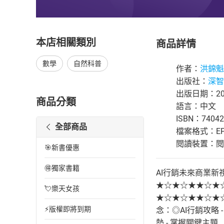
本店相關類別
商品詳情
數學
自然科普
作者：
洪錦魁
出版社：
深智
出版日期：202
商品分類
語言：中文
ISBN：74042
全部商品
檔案格式：EP
閱讀裝置：閱讀器
🎯新書優惠
🉐獨家書籍
AI行銷未來商業新視界AI
★☆★☆★★☆★☆★【Ch
💘樂天女孩
★☆★☆★★☆★☆
⚡版權即將到期
念：◎AI行銷攻略
勢 - 掌握關鍵主