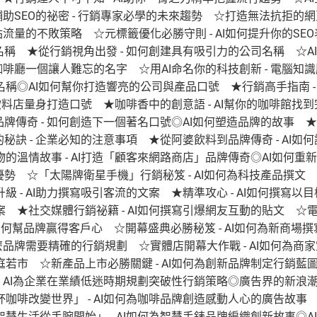
輔助SEO的祕密 - 行銷專家必學的未來趨勢 ☆打造無法抗拒的網頁
站流量的不敗策略 ☆元標籤優化必勝守則 - AI如何提升你的SE
名稱 ★從行銷視角出發 - 如何創建具有吸引力的公司名稱 ☆AI
的咖啡廳一個讓人難忘的名字 ☆用AI命名你的科技創新 - 電腦知
稱◎AI如何幫你打造響亮的公司與產品口號 ★行銷高手指南 -
你的飲料店量身打造口號 ★咖啡香中的創意語 - AI幫你的咖啡館找
品牌傳奇 - 如何創造下一個著名口號◎AI如何塑造品牌的故事 
的秘訣 - 企業必知的注意事項 ★從阿婆飲料到品牌傳奇 - AI如
的溫情故事 - AI打造「顧客來網路商店」品牌傳奇◎AI如何重
優勢 ☆「太陽牌衛星手機」行銷秘笈 - AI如何為科技產品撰文 
級 - AI助力撰寫吸引客流的文案 ★精準攻心 - AI如何撰寫以
 ★社交媒體行銷祕籍 - AI如何撰寫引爆網友互動的貼文 ☆電子
- AI如何幫品牌贏得客戶心 ☆開幕盛典必勝秘笈 - AI如何為新
什麼品牌需要精確的行銷規劃 ☆實體店開幕大作戰 - AI如何為商
若市 ☆新產品上市必勝關鍵 - AI如何為創新品牌制定行銷藍圖
- AI為企業在業績低迷時期規劃突破性行銷策略◎廣告界的新浪潮 
咖啡改變世界」 - AI如何為咖啡品牌創造感動人心的廣告故事 
慧生活從手腕開始」 - AI如何為智慧手錶品牌編織創新故事◎AI