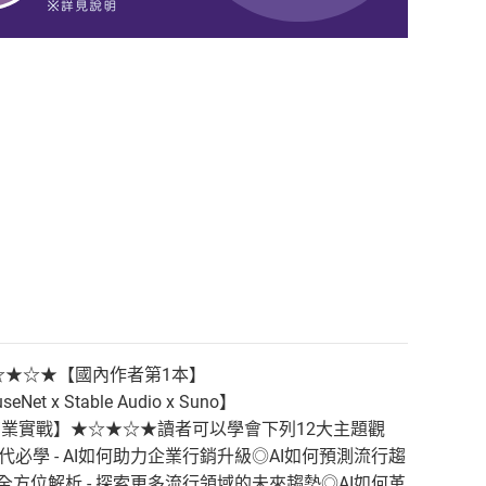
s本書內容★☆★☆★【國內作者第1本】
x Stable Audio x Suno】
邁向商業實戰】★☆★☆★讀者可以學會下列12大主題觀
代必學 - AI如何助力企業行銷升級◎AI如何預測流行趨
I全方位解析 - 探索更多流行領域的未來趨勢◎AI如何革