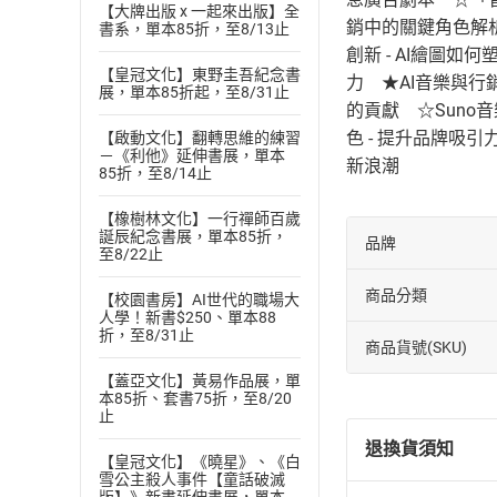
【大牌出版 x 一起來出版】全
銷中的關鍵角色解析
書系，單本85折，至8/13止
創新 - AI繪圖
【皇冠文化】東野圭吾紀念書
力 ★AI音樂與行銷結
展，單本85折起，至8/31止
的貢獻 ☆Suno
色 - 提升品牌吸引
【啟動文化】翻轉思維的練習
－《利他》延伸書展，單本
新浪潮
85折，至8/14止
【橡樹林文化】一行禪師百歲
誕辰紀念書展，單本85折，
品牌
至8/22止
商品分類
【校園書房】AI世代的職場大
人學！新書$250、單本88
折，至8/31止
商品貨號(SKU)
【蓋亞文化】黃易作品展，單
本85折、套書75折，至8/20
止
退換貨須知
【皇冠文化】《曉星》、《白
雪公主殺人事件【童話破滅