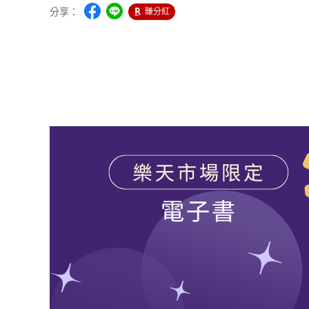
分享：
賺分紅