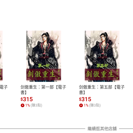
式
退換貨規範
、LINE PAY、AFTEE
本店是否提供消費者保護法七日猶
之權利，遽消費者保護法及通訊交
電子
剑傲重生：第一部【電子
剑傲重生：第五部【電子
除權合理例外情事適用準則，依商
書】
書】
質各有不同規定。詳細退換貨說明
315
315
$
$
照各商品說明。
1
%
(賺
3
點)
1
%
(賺
3
點)
詳細說明
繼續逛其他店舖