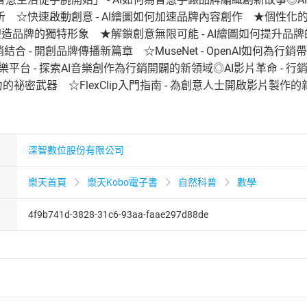
 ☆快速啟動創意 - AI繪圖如何加速品牌內容創作 ★個性化的
如何塑造品牌的獨特形象 ★解鎖創意無限可能 - AI繪圖如何提升品
合 - 開創品牌傳播新篇章 ☆MuseNet - OpenAI如何為行銷帶來
音樂平台 - 探索AI音樂創作為行銷開闢的新領域◎AI影片革命 -
力的祕密武器 ☆FlexClip入門指南 - 為創意人士開啟影片製作的新
深智數位股份有限公司
樂天首頁
樂天Kobo電子書
自然科普
數學
4f9b741d-3828-31c6-93aa-faae297d88de