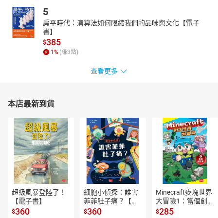
5
扁平時代：演算法如何限縮我們的品味與文化【電子
書】
385
$
1
%
(賺
3
點)
查看更多
本店最新到貨
超級風暴登陸了！
細胞小偵探：誰害
Minecraft麥塊世界
【電子書】
菲菲肚子痛？【電
大冒險1：當個創世
子書】
神！【電子書】
360
360
285
$
$
$