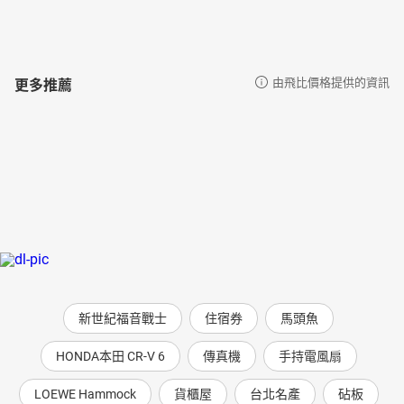
更多推薦
由飛比價格提供的資訊
新世紀福音戰士
住宿券
馬頭魚
HONDA本田 CR-V 6
傳真機
手持電風扇
LOEWE Hammock
貨櫃屋
台北名產
砧板