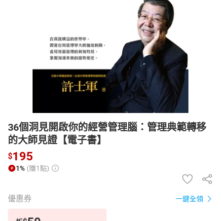
日本購物
電子/紙本書
HOT
36個洞見開啟你的經營管理腦：管理典範轉移
的大師見證【電子書】
195
$
1%
(賺1點)
優惠券
一鍵全領