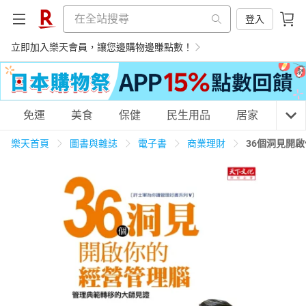
登入
立即加入樂天會員，讓您邊購物邊賺點數！
購物網分類
免運
美食
保健
民生用品
居家
3C
樂天首頁
圖書與雜誌
電子書
商業理財
36個洞見開
天天免運
美食蛋糕
養生保健
民生用品
居家生活
3C家電
運動休閒
親子玩具
女裝
男裝
化妝保養
情趣用品