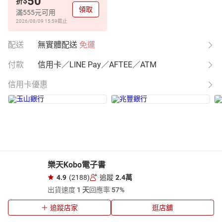
50
$
折
領取
滿555元可用
2026/08/09 15:59
截止
配送
無實體配送
免運
付款
信用卡／LINE Pay／AFTEE／ATM
信用卡優惠
樂天Kobo電子書
4.9
(2188)
追蹤
2.4萬
出貨速度
1 天
回應率
57%
追蹤店家
逛店舖