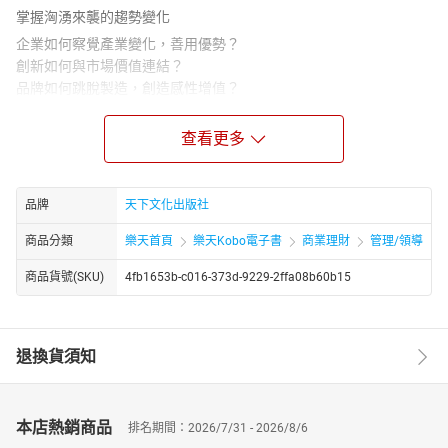
掌握洶湧來襲的趨勢變化
企業如何察覺產業變化，善用優勢？
創新如何與市場價值連結？
品牌如何跳脫製造，創造感性增值？
管理如何不成為創造力與熱情的殺手？
什麼才是真正的管理典範？
查看更多
商業世界瞬息萬變，管理書籍浩瀚如海，如何在眾聲喧譁的資訊世
界中，選取有效資訊，去除雜訊，透過管理大師許士軍教授深入淺
出地解讀最新管理書籍，更能快速抓住時代大趨勢與關鍵意見，早
品牌
天下文化出版社
一步掌握先機。
商品分類
樂天首頁
樂天Kobo電子書
商業理財
管理/領導
本書為《許士軍為你讀管理好書》系列之五，閱讀本書，可以幫助
讀者掌握新近出版的多本管理好書的精華，更可領略到台灣管理學
商品貨號(SKU)
4fb1653b-c016-373d-9229-2ffa08b60b15
大師許士軍教授的管理定見和精闢詮釋。
全書共收錄36篇文章，分為六大部
．產業環境的典範轉移
退換貨須知
．創新與品牌策略
．各領風騷的卓越經營
．管理和決策
本店熱銷商品
排名期間：2026/7/31 - 2026/8/6
．懷念杜拉克