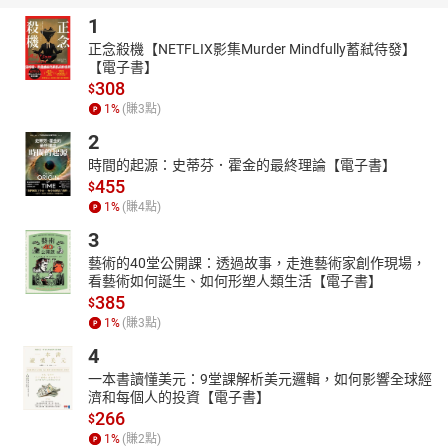
．管理教育
1
正念殺機【NETFLIX影集Murder Mindfully蓄弒待發】
【電子書】
308
$
1
%
(賺
3
點)
2
時間的起源：史蒂芬．霍金的最終理論【電子書】
455
$
1
%
(賺
4
點)
3
藝術的40堂公開課：透過故事，走進藝術家創作現場，
看藝術如何誕生、如何形塑人類生活【電子書】
385
$
1
%
(賺
3
點)
4
一本書讀懂美元：9堂課解析美元邏輯，如何影響全球經
濟和每個人的投資【電子書】
266
$
1
%
(賺
2
點)