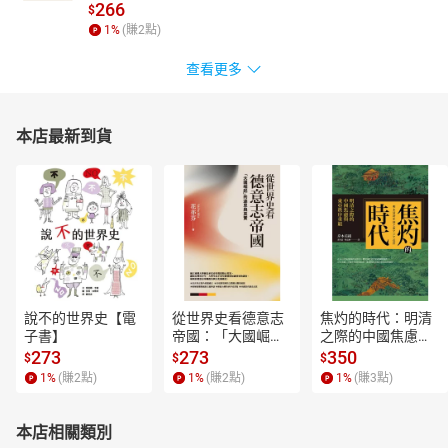
266
$
1
%
(賺
2
點)
查看更多
本店最新到貨
說不的世界史【電
從世界史看德意志
焦灼的時代：明清
子書】
帝國：「大國崛
之際的中國焦慮與
起」的迷思與真實
東亞秩序重組【電
273
273
350
$
$
$
【電子書】
子書】
1
%
(賺
2
點)
1
%
(賺
2
點)
1
%
(賺
3
點)
本店相關類別