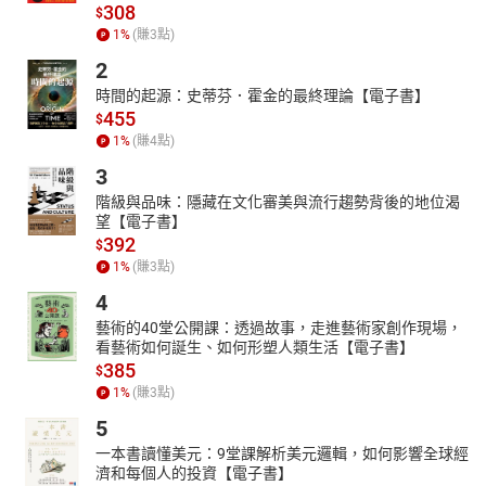
每一頁會清楚標示流日閘門和通道的關鍵字，
308
$
雖然無法解釋所有事，但會跟你一天所發生的事息息相關，
1
%
(賺
3
點)
更能具體實踐「回到內在權威與策略」，活出真正的自己。
2
◎
更有意識覺察：行星逆行
時間的起源：史蒂芬．霍金的最終理論【電子書】
455
許多專家都注意到，行星逆行對人們的影響，
$
1
%
(賺
4
點)
特地標示行星逆行的橢圓形箭頭。
3
◎
不只是日誌，更有專業知識
階級與品味：隱藏在文化審美與流行趨勢背後的地位渴
除了有13個月的流日圖，還附有人類圖專業知識的關鍵字索引：
望【電子書】
輪迴交叉、通道、閘門、384條爻、人類圖四等分、通道群……
392
$
封面裡還印有「曼陀羅十六神界」和「曼陀羅基因密碼子」，
1
%
(賺
3
點)
無論你是人類圖初學者或專業分析師，都是很好學習的工具。
4
這是一本全彩印刷的精美日誌，願宇宙神力與你同在！
藝術的40堂公開課：透過故事，走進藝術家創作現場，
看藝術如何誕生、如何形塑人類生活【電子書】
385
$
1
%
(賺
3
點)
5
一本書讀懂美元：9堂課解析美元邏輯，如何影響全球經
濟和每個人的投資【電子書】