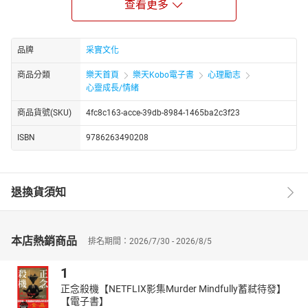
圖易經384****條爻辭**
查看更多
【規格與設計】
．13個月手帳：2023年1月～2024年1月，分上下兩冊，攜帶方
品牌
采實文化
便，陪伴你13個月
．多元資訊：人類圖流日圖、通道、閘門、384條爻關鍵字、易經爻
商品分類
樂天首頁
樂天Kobo電子書
心理勵志
心靈成長/情緒
辭、行星移動時間、行星逆行標記、農曆日期……
【專屬特色】
商品貨號(SKU)
4fc8c163-acce-39db-8984-1465ba2c3f23
◎
人類圖新年，讓新年計畫更順利展開
ISBN
9786263490208
人類圖新年，不是在國曆1月1日，也不是農曆正月初一，
因此，新年新希望擬定新年計畫的最佳時機不在1月1日，
而是太陽進入代表夢想的41號閘門開始！
退換貨須知
◎
一頁一爻，每條爻的關鍵字，奠定每日主題
每一天星辰移動的位置都不一樣，也就形成了所謂的「流日」，
掌握行星動向，追蹤行星的移動位置，
本店熱銷商品
排名期間：2026/7/30 - 2026/8/5
就像人生一樣，讓你對日常變化的感受更加敏銳。
1
閘門移動方向既固定又有邏輯，
正念殺機【NETFLIX影集Murder Mindfully蓄弒待發】
不耗費心思，也能輕鬆記熟所有閘門的移動順序。
【電子書】