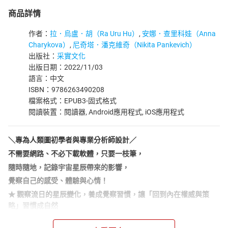
商品詳情
作者：
拉．烏盧．胡（Ra Uru Hu）
,
安娜．查里科娃（Anna
Charykova）
,
尼奇塔．潘克維奇（Nikita Pankevich）
出版社：
采實文化
出版日期：2022/11/03
語言：中文
ISBN：9786263490208
檔案格式：EPUB3-固式格式
閱讀裝置：閱讀器, Android應用程式, iOS應用程式
＼專為人類圖初學者與專業分析師設計／
不需要網路、不必下載軟體，只要一枝筆，
隨時隨地，記錄宇宙星辰帶來的影響，
覺察自己的感受、體驗與心情！
★
觀察流日的星辰變化，養成覺察習慣，讓「回到內在權威與策
略」習慣成自然
★
亞洲人類圖學院負責人喬宜思（Joyce Huang
**）全新翻譯人類