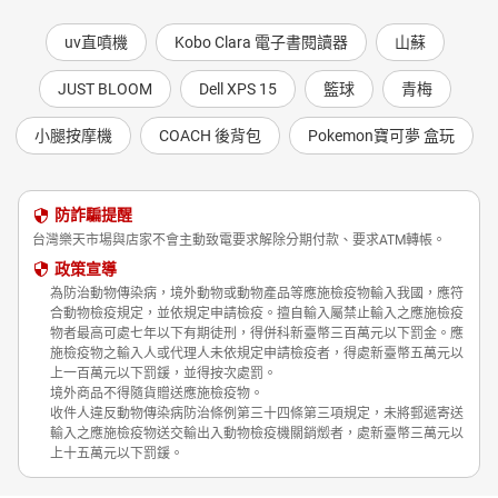
uv直噴機
Kobo Clara 電子書閱讀器
山蘇
JUST BLOOM
Dell XPS 15
籃球
青梅
小腿按摩機
COACH 後背包
Pokemon寶可夢 盒玩
防詐騙提醒
台灣樂天市場與店家不會主動致電要求解除分期付款、要求ATM轉帳。
政策宣導
為防治動物傳染病，境外動物或動物產品等應施檢疫物輸入我國，應符
合動物檢疫規定，並依規定申請檢疫。擅自輸入屬禁止輸入之應施檢疫
物者最高可處七年以下有期徒刑，得併科新臺幣三百萬元以下罰金。應
施檢疫物之輸入人或代理人未依規定申請檢疫者，得處新臺幣五萬元以
上一百萬元以下罰鍰，並得按次處罰。
境外商品不得隨貨贈送應施檢疫物。
收件人違反動物傳染病防治條例第三十四條第三項規定，未將郵遞寄送
輸入之應施檢疫物送交輸出入動物檢疫機關銷燬者，處新臺幣三萬元以
上十五萬元以下罰鍰。