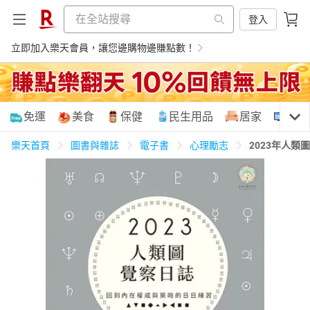
登入
立即加入樂天會員，讓您邊購物邊賺點數！
購物網分類
免運
美食
保健
民生用品
居家
3C
樂天首頁
圖書與雜誌
電子書
心理勵志
2023年人
天天免運
美食蛋糕
養生保健
民生用品
居家生活
3C家電
運動休閒
親子玩具
女裝
男裝
化妝保養
情趣用品