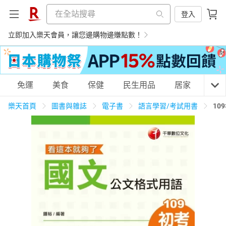
登入
立即加入樂天會員，讓您邊購物邊賺點數！
購物網分類
免運
美食
保健
民生用品
居家
3C
樂天首頁
圖書與雜誌
電子書
語言學習/考試用書
10
天天免運
美食蛋糕
養生保健
民生用品
居家生活
3C家電
運動休閒
親子玩具
女裝
男裝
化妝保養
情趣用品