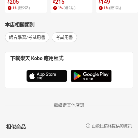
 4【有聲書】
205
215
149
$
$
$
1
%
(賺
2
點)
1
%
(賺
2
點)
1
%
(賺
1
點)
本店相關類別
語言學習/考試用書
考試用書
下載樂天 Kobo 應用程式
繼續逛其他店舖
相似商品
由飛比價格提供的資訊