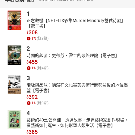
1
正念殺機【NETFLIX影集Murder Mindfully蓄弒待發】
【電子書】
308
$
1
%
(賺
3
點)
2
時間的起源：史蒂芬．霍金的最終理論【電子書】
455
$
1
%
(賺
4
點)
3
階級與品味：隱藏在文化審美與流行趨勢背後的地位渴
望【電子書】
392
$
1
%
(賺
3
點)
4
藝術的40堂公開課：透過故事，走進藝術家創作現場，
看藝術如何誕生、如何形塑人類生活【電子書】
385
$