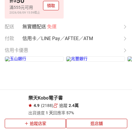
50
$
折
領取
滿555元可用
2026/08/09 15:59
截止
配送
無實體配送
免運
付款
信用卡／LINE Pay／AFTEE／ATM
信用卡優惠
樂天Kobo電子書
4.9
(2188)
追蹤
2.4萬
出貨速度
1 天
回應率
57%
追蹤店家
逛店舖