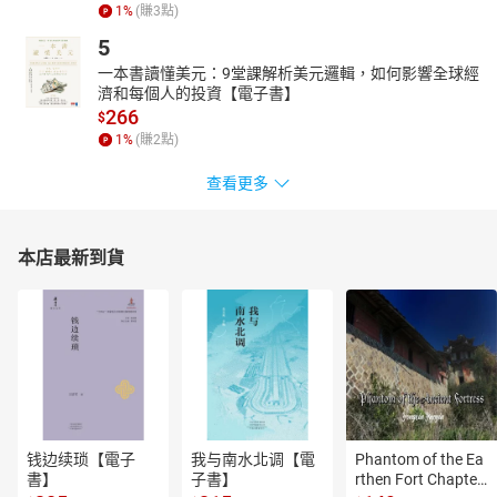
1
%
(賺
3
點)
5
一本書讀懂美元：9堂課解析美元邏輯，如何影響全球經
濟和每個人的投資【電子書】
266
$
1
%
(賺
2
點)
查看更多
本店最新到貨
钱边续琐【電子
我与南水北调【電
Phantom of the Ea
書】
子書】
rthen Fort Chapter