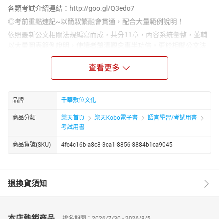
各類考試介紹連結：http://goo.gl/Q3edo7
◎考前重點速記~以簡馭繁融會貫通，配合大量範例說明！
依照最新公文相關法規編寫而成，共分11章，內容系統彙整，並輔
以大量圖表範例說明，使讀者釐清觀念事半功倍。更於相關公文法
規處提供QR code即時查詢，助您得知最新修法資訊。
查看更多
◎主題式經典題庫~特別收錄複選題型，快速掌握最新趨勢！
為配合國家考試增加「複選題」之新命題趨勢，本書除收錄重要
「單選題」外並收錄「複選題」題目供考生演練，以提升考生應試
品牌
千華數位文化
實力。
◎近年公文試題演練，精闢解析無所遺漏！
商品分類
樂天首頁
樂天Kobo電子書
語言學習/考試用書
考試用書
書末收錄了99~108年各類國文公文試題，含初考、身障五等、原住
民特考、地方特考等各類特考，題題均有解析，是檢驗自我實力的
商品貨號(SKU)
4fe4c16b-a8c8-3ca1-8856-8884b1ca9045
最佳幫手，使您可節省相當多的時間蒐集試題。獲得高分的秘訣不
外乎多看及多寫，把課本的內容深刻地記憶在腦海中，並經由模擬
作答書寫幾遍，便能使記憶更加深。你務必要細心演練每一道題
退換貨須知
目。準備此科並不困難，平日多一份準備，考試以平常心應考，拿
高分即水到渠成。
本店熱銷商品
排名期間：2026/7/30 - 2026/8/5