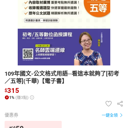
日本購物
電子/紙本書
HOT
109年國文-公文格式用語─看這本就夠了[初考
／五等](千華)【電子書】
315
$
1%
(賺3點)
優惠券
一鍵全領