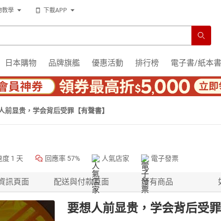
物教學
下載APP
日本購物
品牌旗艦
優惠活動
排行榜
電子書/紙本
人前显贵，学会背后受罪【有聲書】
速度
1 天
回應率
57%
人氣店家
電子發票
資訊頁面
配送與付款頁面
所有商品
要想人前显贵，学会背后受罪