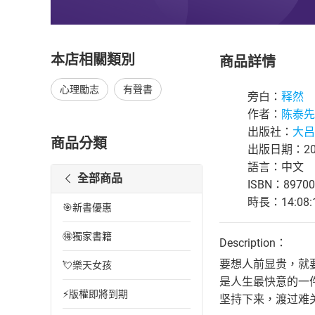
本店相關類別
商品詳情
心理勵志
有聲書
旁白：
释然
作者：
陈泰先
出版社：
大吕
商品分類
出版日期：202
語言：中文
全部商品
ISBN：89700
時長：14:08:
🎯新書優惠
🉐獨家書籍
Description：
要想人前显贵，就
💘樂天女孩
是人生最快意的一
⚡版權即將到期
坚持下来，渡过难