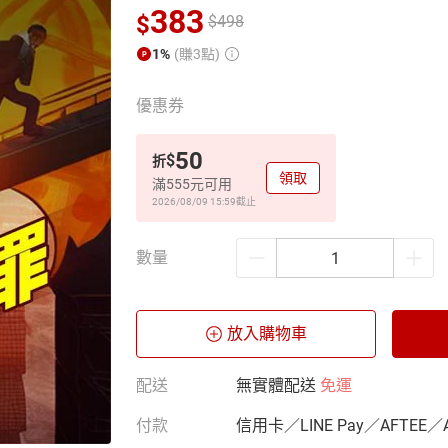
383
$
$
498
1%
(賺3點)
優惠券
50
$
折
領取
滿555元可用
2026/08/09 15:59
截止
數量
放入購物車
配送
無實體配送
免運
付款
信用卡／LINE Pay／AFTEE／