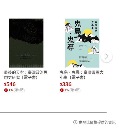
客服資訊
豫期
服務時間：週一到週五 10:00-12:00、
易解
13:00-17:00 (國定假日及例假日休息)
最後的天空：臺灣政治思
鬼島．鬼導：臺灣靈異大
中西
品性
客服電話：0080-1857077
想史研究【電子書】
小事【電子書】
子書
請參
客服信箱：
聯絡店家
546
336
32
$
$
$
1
%
(賺
5
點)
1
%
(賺
3
點)
1
%
由飛比價格提供的資訊