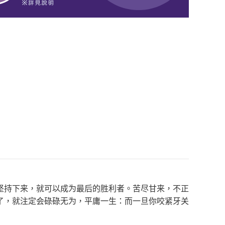
坚持下来，就可以成为最后的胜利者。苦尽甘来，不正
了，就注定会碌碌无为，平庸一生：而一旦你咬紧牙关