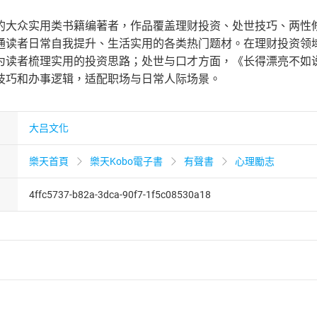
的大众实用类书籍编著者，作品覆盖理财投资、处世技巧、两性
通读者日常自我提升、生活实用的各类热门题材。在理财投资领域
为读者梳理实用的投资思路；处世与口才方面，《长得漂亮不如
技巧和办事逻辑，适配职场与日常人际场景。
大吕文化
樂天首頁
樂天Kobo電子書
有聲書
心理勵志
4ffc5737-b82a-3dca-90f7-1f5c08530a18