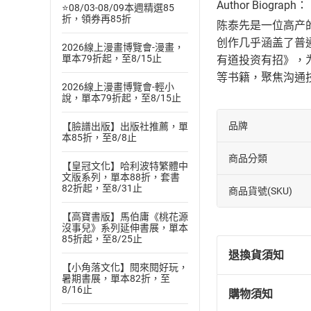
Author Biograph：
⭐08/03-08/09本週精選85
折，領券再85折
陈泰先是一位高产
创作几乎涵盖了普
2026線上漫畫博覽會-漫畫，
單本79折起，至8/15止
有道投资有招》，
等书籍，聚焦沟通
2026線上漫畫博覽會-輕小
說，單本79折起，至8/15止
品牌
【臉譜出版】出版社推薦，單
本85折，至8/8止
商品分類
【皇冠文化】哈利波特繁體中
文版系列，單本88折，套書
82折起，至8/31止
商品貨號(SKU)
【高寶書版】馬伯庸《桃花源
沒事兒》系列延伸書展，單本
85折起，至8/25止
退換貨須知
【小角落文化】閱來閱好玩，
暑期書展，單本82折，至
8/16止
購物須知
退換貨規定：