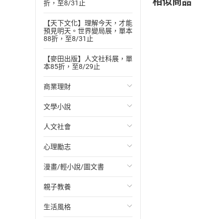
相似商品
折，至8/31止
【天下文化】理解今天，才能
預見明天。世界變局展，單本
88折，至8/31止
【麥田出版】人文社科展，單
本85折，至8/29止
商業理財
文學小說
投資理財
人文社會
經濟/趨勢
歐美文學
心理勵志
財務/金融
日本文學
國際關係
漫畫/輕小說/圖文書
管理/領導
韓國文學
政治
心靈成長/情緒
親子教養
職場工作術
華文文學
社會科學
人際關係
輕小說
生活風格
成功法
經典文學
台灣/中國歷史
兩性關係
奇幻/科幻
教育現場