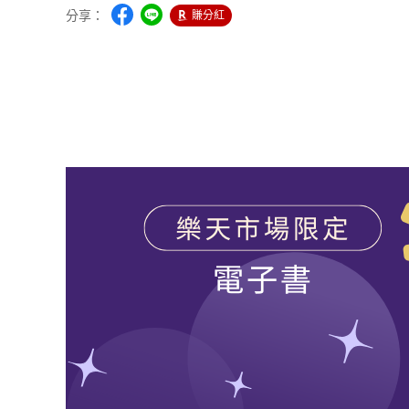
分享：
賺分紅