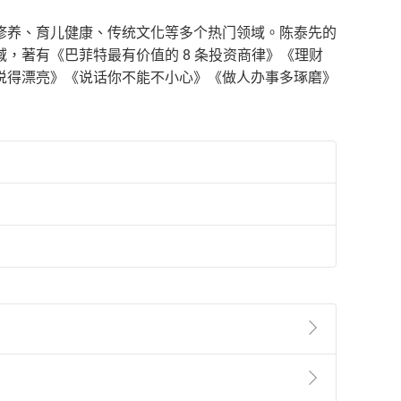
修养、育儿健康、传统文化等多个热门领域。陈泰先的
，著有《巴菲特最有价值的 8 条投资商律》《理财
说得漂亮》《说话你不能不小心》《做人办事多琢磨》