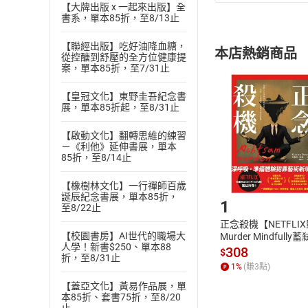
(
一
)
依
消費
【大牌出版 x 一起來出版】全
書系，單本85折，至8/13止
內容或一經提
購書須知
定。
【聯經出版】吃好油降血糖，
本店熱銷商品
(
從控醣到舒壓的全方位健康提
二
)
消費者
案，單本85折，至7/31止
且已下載
/
存
挑選
商
退貨方式：您
【皇冠文化】東野圭吾紀念書
Choose
展，單本85折起，至8/31止
貨」，本店鋪
請注意，樂天
【啟動文化】翻轉思維的練習
購書後，
－《利他》延伸書展，單本
85折，至8/14止
Step1
【橡樹林文化】一行禪師百歲
誕辰紀念書展，單本85折，
1
至8/22止
正念殺機【NETFLI
【校園書房】AI世代的職場大
Murder Mindfully
人學！新書$250、單本88
發】【電子書】
308
$
折，至8/31止
1
%
(賺
3
點)
【蓋亞文化】黃易作品展，單
本85折、套書75折，至8/20