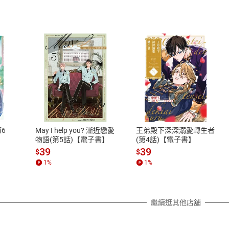
式
退換貨規範
、LINE PAY、AFTEE
本店是否提供消費者保護法七日猶
之權利，遽消費者保護法及通訊交
6
May I help you? 漸近戀愛
王弟殿下深深溺愛轉生者
除權合理例外情事適用準則，依商
物語(第5話)【電子書】
(第4話)【電子書】
質各有不同規定。詳細退換貨說明
39
39
$
$
照各商品說明。
1
%
1
%
詳細說明
繼續逛其他店舖