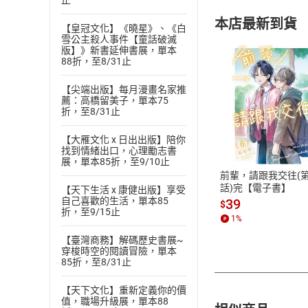
止
本店最新到貨
【皇冠文化】《曉星》、《白
雪公主殺人事件【童話破滅
版】》新書延伸書展，單本
88折，至8/31止
【尖端出版】每月漫畫名家推
薦：高橋留美子，單本75
折，至8/31止
付款方
【大雁文化 x 日出出版】陪你
ATM轉帳、信用卡
找到情緒出口，心理勵志書
展，單本85折，至9/10止
前輩，請跟我交往(第
話)完【電子書】
【天下生活 x 康健出版】享受
自己喜歡的生活，單本85
39
$
折，至9/15止
1
%
【臺灣商務】解碼歷史書展~
穿梭時空的閱讀冒險，單本
85折，至8/31止
【天下文化】重新定義你的價
值，職場升級展，單本88