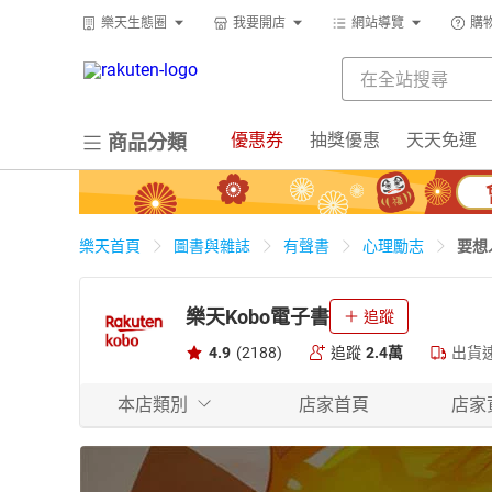
樂天生態圈
我要開店
網站導覽
購
優惠券
抽獎優惠
天天免運
商品分類
要想
樂天首頁
圖書與雜誌
有聲書
心理勵志
樂天Kobo電子書
追蹤
4.9
(2188)
追蹤
2.4萬
出貨
本店類別
店家首頁
店家