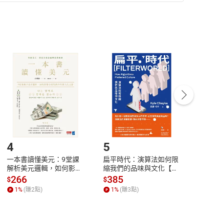
準則
第
2
條第
5
款之規定，「非以有形媒介提供之數位
，不適用消保法第
19
條第
1
項七日內無條件退貨之規
非以有形媒介提供之數位內容，消費者同意若訂購後
付款
方式
完成
訂單
中點選「瀏覽訂單明細」
>
「申請取消訂單
/
退
Payment
Complete
/退貨。
登入帳號，下載書籍後看書
4
5
6
一本書讀懂美元：9堂課
扁平時代：演算法如何限
本物
解析美元邏輯，如何影響
縮我們的品味與文化【電
說，
全球經濟和每個人的投資
子書】
來】
266
385
28
$
$
$
【電子書】
1
%
(賺
2
點)
1
%
(賺
3
點)
1
%