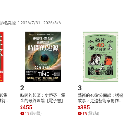
者保護法
第
19
條第
1
項後段
暨
通訊交易解除權合理例外情事適用
供即為完成之線上服務，經消費者事先同意始提供。」 之商品
排名期間：2026/7/31 - 2026/8/6
訂購本店鋪之商品即代表知悉本店鋪所銷售之商品為電子書，屬
取電子書，不得請求退貨退款。
品
放入
購物車
登入
帳號
欲取消訂單或辦理退貨時，請登入樂天市場，並於「我的訂單」
Shopping cart
Login
將依您的申請進行審核，待審核通過後將為您辦理退款事宜。
市場須以整筆訂單為單位進行取消/退貨，恕無法以單支商品取消
如何開始使用？
.選擇閱讀載具
Step2.
2
3
X影集
時間的起源：史蒂芬．霍
藝術的40堂公開課：透過
蓄弒待
金的最終理論【電子書】
故事，走進藝術家創作現
場，看藝術如何誕生、如
455
385
$
$
何形塑人類生活【電子
1
%
(賺
4
點)
1
%
(賺
3
點)
書】