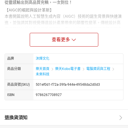
從靈感輸出到高品質完稿，一次到位！
【AIGC的崛起與設計革新】
本書開篇說明人工智慧生成內容（AIGC）技術的誕生背景與快速演
進，並強調其對視覺傳達設計產業帶來的顛覆性變革。傳統設計高
度依賴設計師的手繪與美學判斷，而AIGC透過深度學習與語言圖像
生成模型，能迅速提供多樣化設計草圖，顯著提升效率與靈感。書
查看更多
中解析AI設計工具在影像生成、風格轉換與敘述建構等功能上的應
用潛力，指出未來設計師的核心競爭力將轉向「如何運用AI」，而
非單純的技術執行。
品牌
沐燁文化
【實戰案例導向的設計學習】
書中最為突出的是其以大量實務案例引導讀者理解與操作AI設計流
商品分類
樂天首頁
樂天Kobo電子書
電腦資訊與工程
程。包括包裝設計、Logo設計、品牌IP形象與海報、插畫等不同視
未來科技
覺設計任務。每個案例從創作構思、提示詞撰寫、風格定位、工具
商品貨號(SKU)
501ef0d1-f72a-39fa-944e-49548da2d0d3
設定到後製加工一一拆解，並輔以圖文對照呈現生成過程與成品比
對。特別針對風格詞、構圖描述、畫面細節等技巧進行指導，使讀
ISBN
9786267708927
者能即學即用。內容不僅適合新手入門，也可作為專業設計師的AI
輔助參考。
【設計思維與AI提示語法融合】
除了技術層面，本書強調AI設計並非機械操作，而是一種創意思維
退換貨須知
的延伸與放大。透過提示詞（Prompt）編寫的結構、順序與權重安