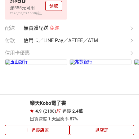
50
$
折
領取
滿555元可用
2026/08/09 15:59
截止
配送
無實體配送
免運
付款
信用卡／LINE Pay／AFTEE／ATM
信用卡優惠
樂天Kobo電子書
4.9
(2188)
追蹤
2.4萬
出貨速度
1 天
回應率
57%
追蹤店家
逛店舖