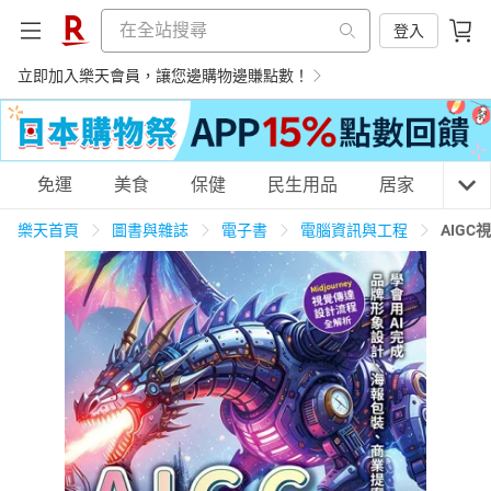
登入
立即加入樂天會員，讓您邊購物邊賺點數！
購物網分類
免運
美食
保健
民生用品
居家
3C
樂天首頁
圖書與雜誌
電子書
電腦資訊與工程
AIG
天天免運
美食蛋糕
養生保健
民生用品
居家生活
3C家電
運動休閒
親子玩具
女裝
男裝
化妝保養
情趣用品