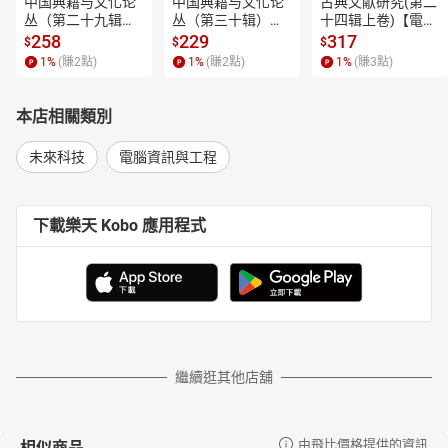
中国典籍与文化论
中国典籍与文化论
古典文献研究(第二
丛（第二十九辑）
丛（第三十辑）
十四辑上卷)【電子
【電子書】
【電子書】
書】
258
229
317
$
$
$
1
%
(賺
2
點)
1
%
(賺
2
點)
1
%
(賺
3
點)
本店相關類別
未來科技
電腦資訊與工程
下載樂天 Kobo 應用程式
繼續逛其他店舖
相似商品
由飛比價格提供的資訊