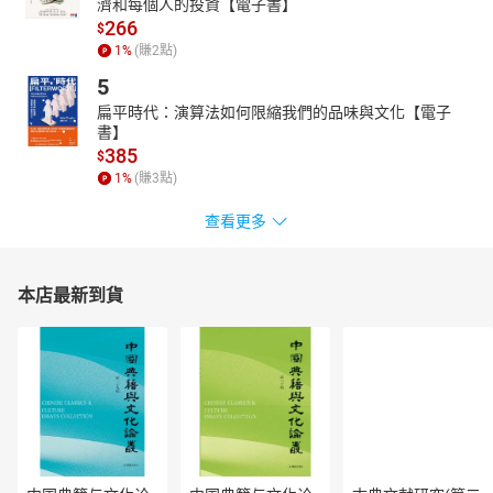
濟和每個人的投資【電子書】
266
$
1
%
(賺
2
點)
5
扁平時代：演算法如何限縮我們的品味與文化【電子
書】
385
$
1
%
(賺
3
點)
查看更多
本店最新到貨