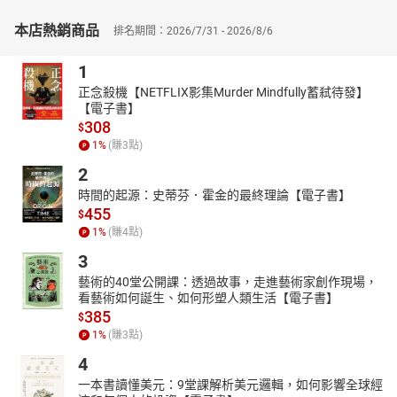
排，能直接影響生成結果的畫面主體、風格氛圍與色彩控制。本書
針對提示詞的編寫技巧，如物件主述、風格修飾、場景描述、構圖
本店熱銷商品
排名期間：2026/7/31 - 2026/8/6
設定等進行分類解釋，並結合中英雙語示例。更進一步地，作者鼓
勵讀者思考AI背後的邏輯與審美意涵，建立屬於自己的AI設計語言
1
與操作習慣，強化AI與人類創意的協同創作能力。
正念殺機【NETFLIX影集Murder Mindfully蓄弒待發】
【多元風格拓展與未來設計趨勢】
【電子書】
本書深入探討AI在設計風格上的表現與潛能，包括現代簡約、中國
308
$
風、復古、抽象、可愛童趣、水墨風等多種視覺風格的轉譯與應
1
%
(賺
3
點)
用。讀者可依不同風格主題自由組合提示語，快速切換設計表現。
2
書中也提醒，雖然AI設計工具操作容易上手，但要達成高水準輸
時間的起源：史蒂芬．霍金的最終理論【電子書】
出，仍需理解設計原則，如審美、功能性與創新性。書末更指出AI
455
$
設計在教育、商業與文化領域的未來應用趨勢，強調擁抱AI即是擁
1
%
(賺
4
點)
抱變化、擁抱機會，鼓勵每位創作者以開放心態迎接智慧創意時代
的來臨。
3
本書特色：本書深入探討AIGC在視覺傳達設計中的應用，結合理論
藝術的40堂公開課：透過故事，走進藝術家創作現場，
看藝術如何誕生、如何形塑人類生活【電子書】
與實踐，展示如何運用Midjourney等AI工具提升創作效率與創意表
385
$
現。書中內容涵蓋包裝、Logo、品牌IP與UI設計等多元領域，透過
1
%
(賺
3
點)
詳細提示詞解析與操作教學，引導讀者由淺入深掌握AIGC設計流
程，適合希望學習AI設計思維與實戰技巧的創作者。
4
一本書讀懂美元：9堂課解析美元邏輯，如何影響全球經