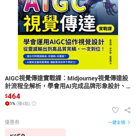
日本購物
電子/紙本書
HOT
AIGC視覺傳達實戰課：Midjourney視覺傳達設
計流程全解析，學會用AI完成品牌形象設計、
海報包裝、商業提案！【電子書】
464
$
1%
(賺4點)
優惠券
一鍵全領