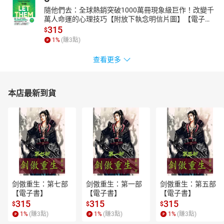
隨他們去：全球熱銷突破1000萬冊現象級巨作！改變千
萬人命運的心理技巧【附放下執念明信片圖】【電子
書】
315
$
1
%
(賺
3
點)
查看更多
本店最新到貨
剑傲重生：第七部
剑傲重生：第一部
剑傲重生：第五部
【電子書】
【電子書】
【電子書】
315
315
315
$
$
$
1
%
(賺
3
點)
1
%
(賺
3
點)
1
%
(賺
3
點)