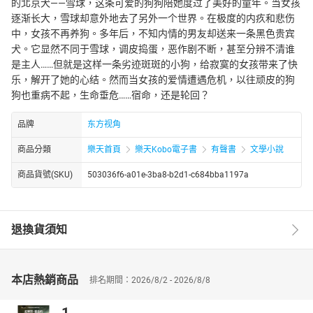
的北京犬——雪球，这条可爱的狗狗陪她度过了美好的童年。当女孩
逐渐长大，雪球却意外地去了另外一个世界。在极度的内疚和悲伤
中，女孩不再养狗。多年后，不知内情的男友却送来一条黑色贵宾
犬。它显然不同于雪球，调皮捣蛋，恶作剧不断，甚至分辨不清谁
是主人……但就是这样一条劣迹斑斑的小狗，给寂寞的女孩带来了快
乐，解开了她的心结。然而当女孩的爱情遭遇危机，以往顽皮的狗
狗也重病不起，生命垂危……宿命，还是轮回？
品牌
东方视角
商品分類
樂天首頁
樂天Kobo電子書
有聲書
文學小說
商品貨號(SKU)
503036f6-a01e-3ba8-b2d1-c684bba1197a
退換貨須知
本店熱銷商品
排名期間：2026/8/2 - 2026/8/8
1