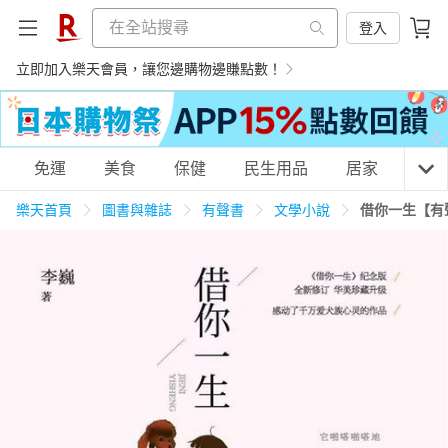
登入
立即加入樂天會員，讓您邊購物邊賺點數！
購物網分類
免運
美食
保健
民生用品
居家
3C
樂天首頁
圖書與雜誌
有聲書
文學小說
借你一生【有
天天免運
美食蛋糕
養生保健
民生用品
居家生活
3C家電
運動休閒
親子玩具
女裝
男裝
化妝保養
情趣用品