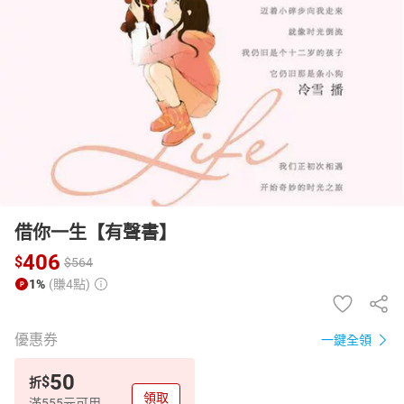
日本購物
電子/紙本書
HOT
借你一生【有聲書】
406
$
$
564
1%
(賺4點)
優惠券
一鍵全領
50
$
折
領取
滿555元可用