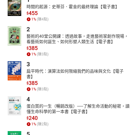
時間的起源：史蒂芬．霍金的最終理論【電子書】
455
$
1
%
(賺
4
點)
2
藝術的40堂公開課：透過故事，走進藝術家創作現場，
看藝術如何誕生、如何形塑人類生活【電子書】
385
$
1
%
(賺
3
點)
3
扁平時代：演算法如何限縮我們的品味與文化【電子
書】
385
$
1
%
(賺
3
點)
4
蛋白質的一生（暢銷改版）──了解生命活動的秘密，讀
懂生命科學的第一本書【電子書】
240
$
1
%
(賺
2
點)
5