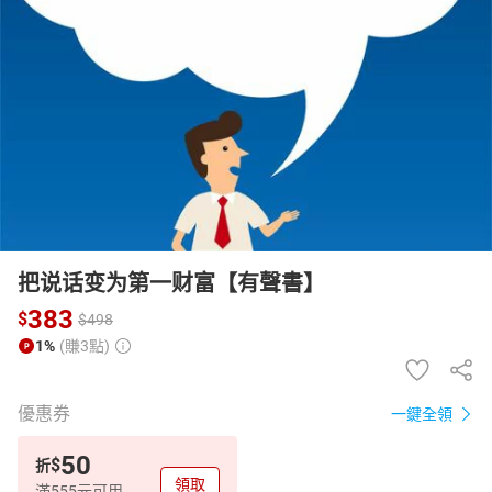
日本購物
電子/紙本書
HOT
把说话变为第一财富【有聲書】
383
$
$
498
1%
(賺3點)
優惠券
一鍵全領
50
$
折
領取
滿555元可用