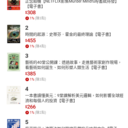
正念殺機【NETFLIX影集Murder Mindfully蓄弒待發】
【電子書】
308
$
1
%
(賺
3
點)
2
時間的起源：史蒂芬．霍金的最終理論【電子書】
455
$
1
%
(賺
4
點)
3
藝術的40堂公開課：透過故事，走進藝術家創作現場，
看藝術如何誕生、如何形塑人類生活【電子書】
385
$
1
%
(賺
3
點)
4
一本書讀懂美元：9堂課解析美元邏輯，如何影響全球經
濟和每個人的投資【電子書】
266
$
1
%
(賺
2
點)
5