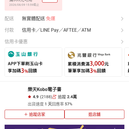
2026/08/09 15:59
截止
配送
無實體配送
免運
付款
信用卡／LINE Pay／AFTEE／ATM
信用卡優惠
樂天Kobo電子書
4.9
(2188)
追蹤
2.4萬
出貨速度
1 天
回應率
57%
追蹤店家
逛店舖