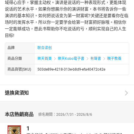
域得心应手，掌握主动权。演讲是说话的一种表现形式，更能体现
说话的艺术水平，如果你想展示你的演讲财富，本书将告诉你一些
演讲的基本知识。如何把说话变为第一财富呢?关键还是要看你在临
场时的发挥水平，所以你一定要学会给第一财富把好脉哦。相信你
一定能够成功，愿此书帮助你不吃说话的亏，顺利实现自己的人生
目标!
品牌
联合读创
商品分類
樂天首頁
樂天Kobo電子書
有聲書
親子教養
商品貨號(SKU)
503de89e-4218-313e-b8d9-efa40472c42e
退換貨須知
本店熱銷商品
排名期間：2026/7/31 - 2026/8/6
1