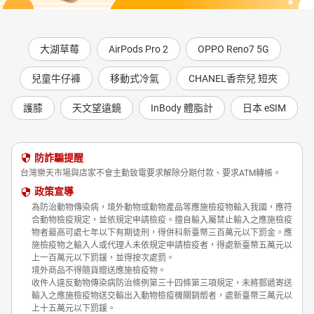
大湖草莓
AirPods Pro 2
OPPO Reno7 5G
兒童牛仔褲
移動式冷氣
CHANEL香奈兒 短夾
護膝
天文望遠鏡
InBody 體脂計
日本 eSIM
防詐騙提醒
台灣樂天市場與店家不會主動致電要求解除分期付款、要求ATM轉帳。
政策宣導
為防治動物傳染病，境外動物或動物產品等應施檢疫物輸入我國，應符
合動物檢疫規定，並依規定申請檢疫。擅自輸入屬禁止輸入之應施檢疫
物者最高可處七年以下有期徒刑，得併科新臺幣三百萬元以下罰金。應
施檢疫物之輸入人或代理人未依規定申請檢疫者，得處新臺幣五萬元以
上一百萬元以下罰鍰，並得按次處罰。
境外商品不得隨貨贈送應施檢疫物。
收件人違反動物傳染病防治條例第三十四條第三項規定，未將郵遞寄送
輸入之應施檢疫物送交輸出入動物檢疫機關銷燬者，處新臺幣三萬元以
上十五萬元以下罰鍰。