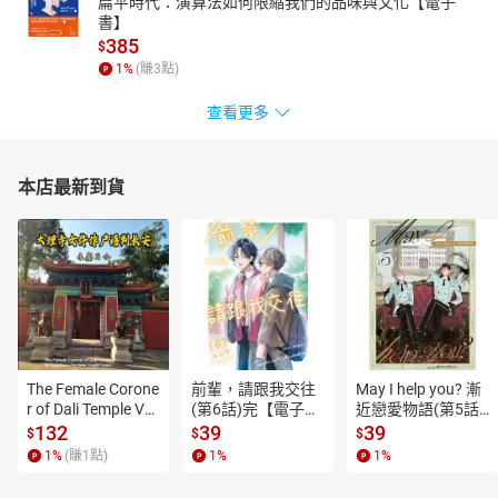
扁平時代：演算法如何限縮我們的品味與文化【電子
書】
385
$
1
%
(賺
3
點)
查看更多
本店最新到貨
The Female Corone
前輩，請跟我交往
May I help you? 漸
r of Dali Temple Vo
(第6話)完【電子
近戀愛物語(第5話)
l.6【有聲書】
書】
【電子書】
132
39
39
$
$
$
1
%
(賺
1
點)
1
%
1
%