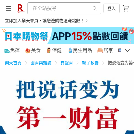
登入
立即加入樂天會員，讓您邊購物邊賺點數！
購物網分類
免運
美食
保健
民生用品
居家
3C
樂天首頁
圖書與雜誌
有聲書
親子教養
把说话变为第
天天免運
美食蛋糕
養生保健
民生用品
居家生活
3C家電
運動休閒
親子玩具
女裝
男裝
化妝保養
情趣用品