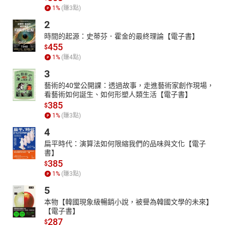
1
%
(賺
3
點)
2
時間的起源：史蒂芬．霍金的最終理論【電子書】
455
$
1
%
(賺
4
點)
3
藝術的40堂公開課：透過故事，走進藝術家創作現場，
看藝術如何誕生、如何形塑人類生活【電子書】
385
$
1
%
(賺
3
點)
4
扁平時代：演算法如何限縮我們的品味與文化【電子
書】
385
$
1
%
(賺
3
點)
5
本物【韓國現象級暢銷小說，被譽為韓國文學的未來】
【電子書】
287
$