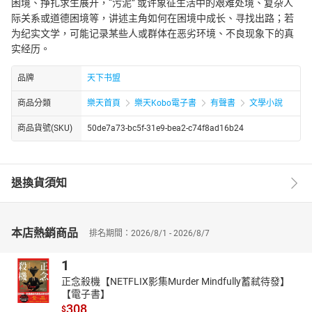
困境、挣扎求生展开，“污泥” 或许象征生活中的艰难处境、复杂人
际关系或道德困境等，讲述主角如何在困境中成长、寻找出路；若
为纪实文学，可能记录某些人或群体在恶劣环境、不良现象下的真
实经历。
品牌
天下书盟
商品分類
樂天首頁
樂天Kobo電子書
有聲書
文學小說
商品貨號(SKU)
50de7a73-bc5f-31e9-bea2-c74f8ad16b24
退換貨須知
本店熱銷商品
排名期間：2026/8/1 - 2026/8/7
1
正念殺機【NETFLIX影集Murder Mindfully蓄弒待發】
【電子書】
308
$