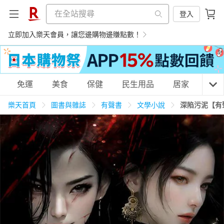
登入
立即加入樂天會員，讓您邊購物邊賺點數！
購物網分類
免運
美食
保健
民生用品
居家
3C
樂天首頁
圖書與雜誌
有聲書
文學小說
深陷污泥【有
天天免運
美食蛋糕
養生保健
民生用品
居家生活
3C家電
運動休閒
親子玩具
女裝
男裝
化妝保養
情趣用品