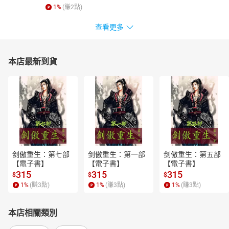
1
%
(賺
2
點)
查看更多
本店最新到貨
剑傲重生：第七部
剑傲重生：第一部
剑傲重生：第五部
【電子書】
【電子書】
【電子書】
315
315
315
$
$
$
1
%
(賺
3
點)
1
%
(賺
3
點)
1
%
(賺
3
點)
本店相關類別