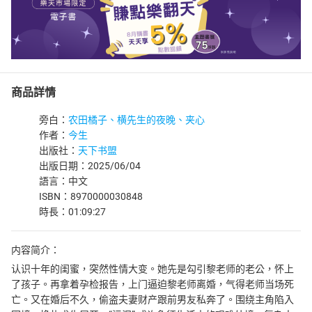
商品詳情
旁白：
农田橘子、横先生的夜晚、夹心
作者：
今生
出版社：
天下书盟
出版日期：2025/06/04
語言：中文
ISBN：8970000030848
時長：01:09:27
内容简介：
认识十年的闺蜜，突然性情大变。她先是勾引黎老师的老公，怀上
了孩子。再拿着孕检报告，上门逼迫黎老师离婚，气得老师当场死
亡。又在婚后不久，偷盗夫妻财产跟前男友私奔了。围绕主角陷入