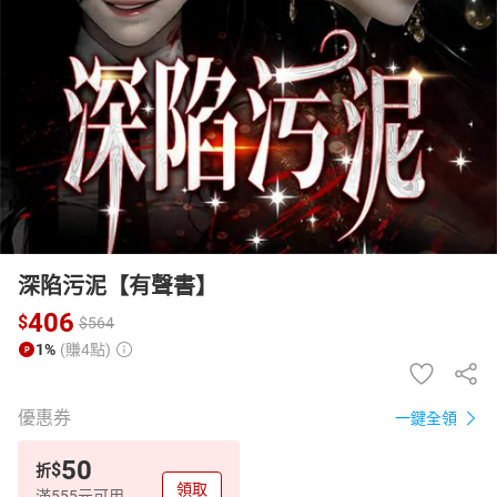
日本購物
電子/紙本書
HOT
深陷污泥【有聲書】
406
$
$
564
1%
(賺4點)
優惠券
一鍵全領
50
$
折
領取
滿555元可用