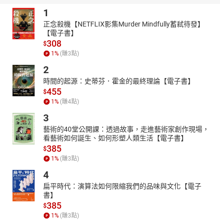
1
正念殺機【NETFLIX影集Murder Mindfully蓄弒待發】
【電子書】
308
$
1
%
(賺
3
點)
2
時間的起源：史蒂芬．霍金的最終理論【電子書】
455
$
1
%
(賺
4
點)
3
藝術的40堂公開課：透過故事，走進藝術家創作現場，
看藝術如何誕生、如何形塑人類生活【電子書】
385
$
1
%
(賺
3
點)
4
扁平時代：演算法如何限縮我們的品味與文化【電子
書】
385
$
1
%
(賺
3
點)