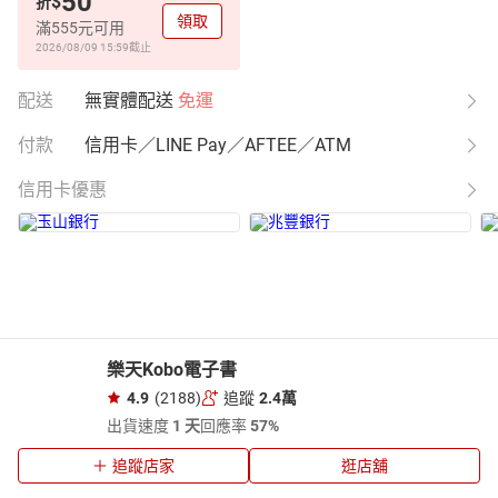
50
$
折
領取
滿555元可用
2026/08/09 15:59
截止
配送
無實體配送
免運
付款
信用卡／LINE Pay／AFTEE／ATM
信用卡優惠
樂天Kobo電子書
4.9
(2188)
追蹤
2.4萬
出貨速度
1 天
回應率
57%
追蹤店家
逛店舖