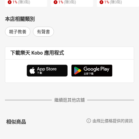
1
%
(賺
3
點)
1
%
(賺
3
點)
1
%
(賺
3
點)
本店相關類別
親子教養
有聲書
下載樂天 Kobo 應用程式
繼續逛其他店舖
相似商品
由飛比價格提供的資訊