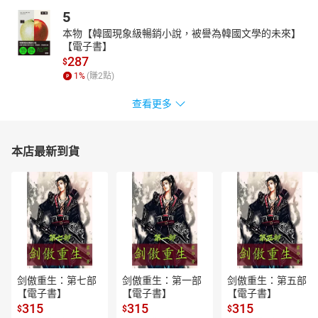
5
本物【韓國現象級暢銷小說，被譽為韓國文學的未來】
【電子書】
287
$
1
%
(賺
2
點)
查看更多
本店最新到貨
剑傲重生：第七部
剑傲重生：第一部
剑傲重生：第五部
【電子書】
【電子書】
【電子書】
315
315
315
$
$
$