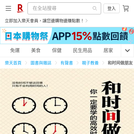
登入
立即加入樂天會員，讓您邊購物邊賺點數！
購物網分類
免運
美食
保健
民生用品
居家
3C
樂天首頁
圖書與雜誌
有聲書
親子教養
和时间做朋友
天天免運
美食蛋糕
養生保健
民生用品
居家生活
3C家電
運動休閒
親子玩具
女裝
男裝
化妝保養
情趣用品