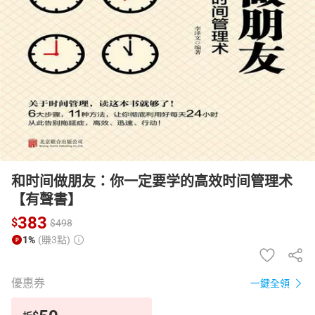
日本購物
電子/紙本書
HOT
和时间做朋友：你一定要学的高效时间管理术
【有聲書】
383
$
$
498
1%
(賺3點)
優惠券
一鍵全領