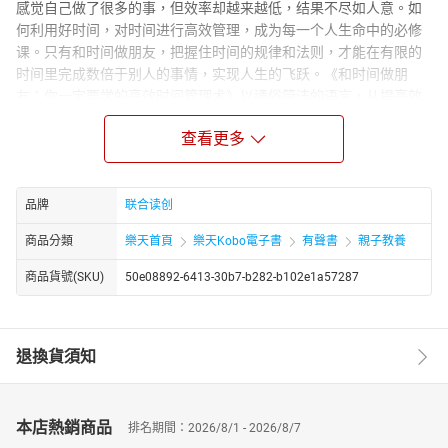
感觉自己做了很多的事，但效率却越来越低，结果不尽如人意。如
何利用好时间，对时间进行高效管理，成为每一个人生命中的必修
课。只有和时间做朋友，把握住时间的规律和法则，才能在有限的
时间里完成数倍于别人的事情，实现人生的飞跃。《和时间做朋
友：你一定要学的高效时间管理术》以通俗简洁的语言，从提高效
率、顺序规划、态度确立等6大步骤讲述时间管理的秘诀，还介绍、
查看更多
分析了被全球诸多成功人士运用的11种时间管理方法，教会你如何
分解工作目标，如何区分重要事情和次要事情，如何列出任务清单
等等。读完《和时间做朋友：你一定要学的高效时间管理术》，你
将深刻理解时间管理的意义，并对工作与生活有更为明确的认识和
品牌
联合读创
更精准的把握，跃向人生的更高层级。
商品分類
樂天首頁
樂天Kobo電子書
有聲書
親子教養
商品貨號(SKU)
50e08892-6413-30b7-b282-b102e1a57287
退換貨須知
本店熱銷商品
排名期間：2026/8/1 - 2026/8/7