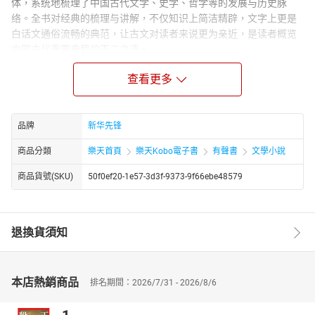
体，系统地梳理了中国古代文学、史学、哲学等的发展与历史脉
络。全书对经典的梳理与讲解，不仅知识上简洁精辟，文字上更是
白话文通俗流畅的典范，让古文对读者来说更为亲近，是读者概览
中国古代重要典籍的不二之选。
作者简介：
查看更多
朱自清，原名自华，字佩弦，号秋实，后改名自清。生于江苏东海
县，原籍浙江绍兴。散文家、诗人、教育家。朱自清毕业于北京大
学哲学系，曾留学英国，专攻语言学和英国文学。后任清华大学教
品牌
新华先锋
授、西南联大中文系主任。朱自清的散文被誉为“白话美文的模范”，
在诗歌理论、古典文学、新文学史和语文教育等领域，也都有很高
商品分類
樂天首頁
樂天Kobo電子書
有聲書
文學小說
的成就。出版有众多散文集和学术论著，有《新诗杂话》《诗言志
商品貨號(SKU)
50f0ef20-1e57-3d3f-9373-9f66ebe48579
辨》《经典常谈》等。
退換貨須知
本店熱銷商品
排名期間：2026/7/31 - 2026/8/6