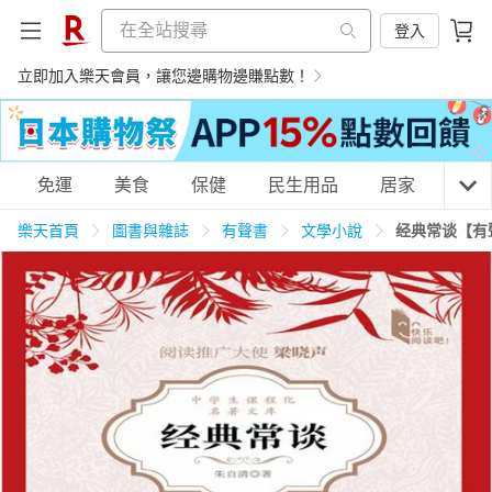
登入
立即加入樂天會員，讓您邊購物邊賺點數！
購物網分類
免運
美食
保健
民生用品
居家
3C
樂天首頁
圖書與雜誌
有聲書
文學小說
经典常谈【有
天天免運
美食蛋糕
養生保健
民生用品
居家生活
3C家電
運動休閒
親子玩具
女裝
男裝
化妝保養
情趣用品