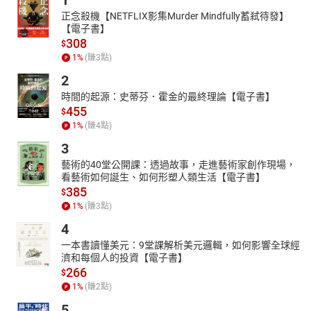
1
正念殺機【NETFLIX影集Murder Mindfully蓄弒待發】
【電子書】
308
$
1
%
(賺
3
點)
2
時間的起源：史蒂芬．霍金的最終理論【電子書】
455
$
1
%
(賺
4
點)
3
藝術的40堂公開課：透過故事，走進藝術家創作現場，
看藝術如何誕生、如何形塑人類生活【電子書】
385
$
1
%
(賺
3
點)
4
一本書讀懂美元：9堂課解析美元邏輯，如何影響全球經
濟和每個人的投資【電子書】
266
$
1
%
(賺
2
點)
5