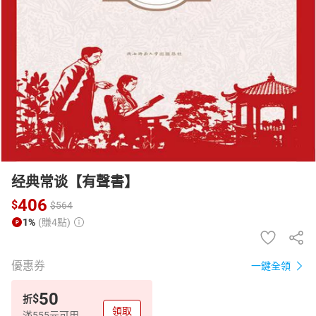
日本購物
電子/紙本書
HOT
经典常谈【有聲書】
406
$
$
564
1%
(賺4點)
優惠券
一鍵全領
50
$
折
領取
滿555元可用