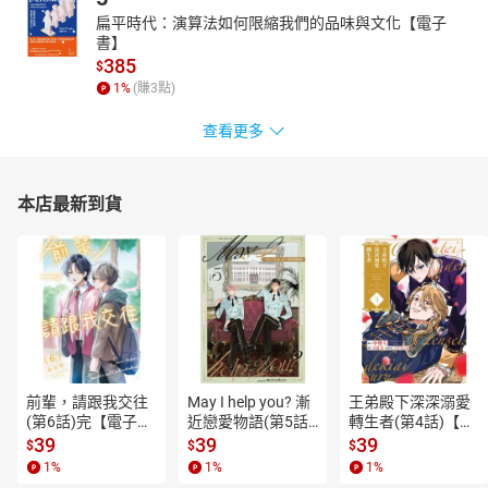
扁平時代：演算法如何限縮我們的品味與文化【電子
書】
385
$
1
%
(賺
3
點)
查看更多
本店最新到貨
前輩，請跟我交往
May I help you? 漸
王弟殿下深深溺愛
(第6話)完【電子
近戀愛物語(第5話)
轉生者(第4話)【電
書】
【電子書】
子書】
39
39
39
$
$
$
1
%
1
%
1
%