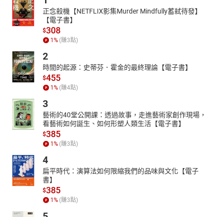
1
章節：
正念殺機【NETFLIX影集Murder Mindfully蓄弒待發】
【電子書】
01自我設限1
308
$
02自我設限2
1
%
(賺
3
點)
2
時間的起源：史蒂芬．霍金的最終理論【電子書】
455
$
1
%
(賺
4
點)
3
藝術的40堂公開課：透過故事，走進藝術家創作現場，
看藝術如何誕生、如何形塑人類生活【電子書】
385
$
1
%
(賺
3
點)
4
扁平時代：演算法如何限縮我們的品味與文化【電子
書】
385
$
1
%
(賺
3
點)
5