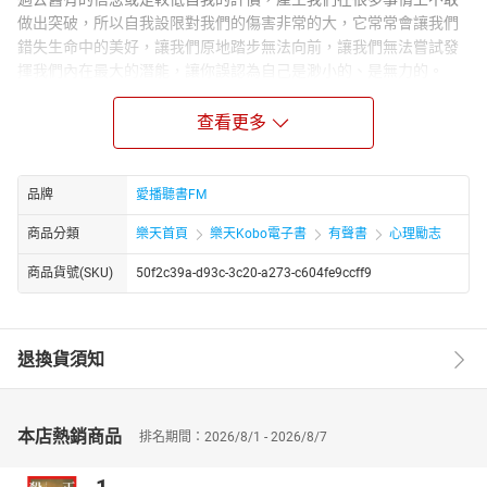
做出突破，所以自我設限對我們的傷害非常的大，它常常會讓我們
錯失生命中的美好，讓我們原地踏步無法向前，讓我們無法嘗試發
揮我們內在最大的潛能，讓你誤認為自己是渺小的、是無力的。
講者：
查看更多
Carol 林嘉瑗
美國康乃爾大學電機系學士、碩士，加州大學洛杉磯分校MBA企管
碩士。曾於IBM、GM，等大型跨國企業。一九九○年開始創業。
因一場婚變，接觸到能量心理學療法，PSYCH-K、NLP（Neuro-
品牌
愛播聽書FM
linguistic programming）、EFT（Emotional Freedom
商品分類
樂天首頁
樂天Kobo電子書
有聲書
心理勵志
Techniques）等，更取得證書，成為專業教練。
師承，國際潛能激勵大師 Anthony Robbins，EFT 創始者 Gary
商品貨號(SKU)
50f2c39a-d93c-3c20-a273-c604fe9ccff9
Craig，NLP創始者 Dr. Richard Bandler ，與Psych-K©創始者 Rob
Williams，等。國際知名情緒療癒大師，更獲得高績效教練、國際神
經語言程式學NLP專業教練、美國深層情緒釋放EFT專業引導師與
退換貨須知
Psych-K© 療癒師等，專業認證。
Carol老師是台灣EFT先驅者，懷抱極大熱誠，分享EFT的運用，希
望協助處於情緒困擾的人，排出情緒毒素、提升正面能量，讓平
靜、喜悅與愛進入生命的每一天。深信只要正確的方法在手，人人
本店熱銷商品
排名期間：2026/8/1 - 2026/8/7
都能獲得情緒上的自由以及財務上的富足，為此她創立生命火花講
堂和吸引力網路營銷公司，幫助世人實現夢想。