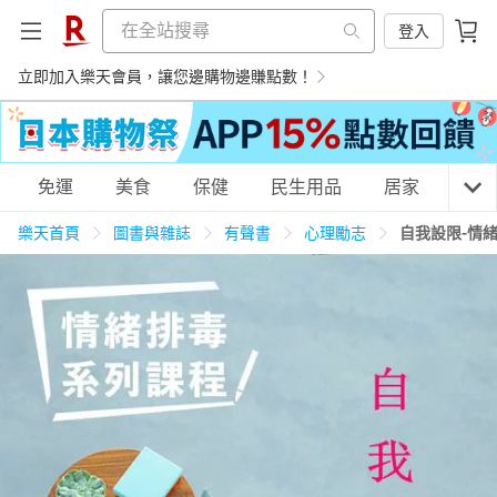
登入
立即加入樂天會員，讓您邊購物邊賺點數！
購物網分類
免運
美食
保健
民生用品
居家
3C
樂天首頁
圖書與雜誌
有聲書
心理勵志
自我設限-情
天天免運
美食蛋糕
養生保健
民生用品
居家生活
3C家電
運動休閒
親子玩具
女裝
男裝
化妝保養
情趣用品