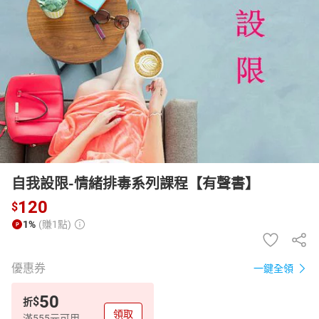
日本購物
電子/紙本書
HOT
自我設限-情緒排毒系列課程【有聲書】
120
$
1%
(賺1點)
優惠券
一鍵全領
50
$
折
領取
滿555元可用