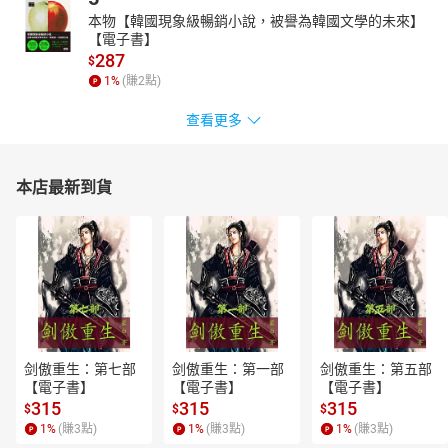
本物【韓國現象級暢銷小說，被譽為韓國文學的未來】
【電子書】
287
$
1
%
(賺
2
點)
查看更多
本店最新到貨
剑傲重生：第七部
剑傲重生：第一部
剑傲重生：第五部
【電子書】
【電子書】
【電子書】
315
315
315
$
$
$
1
%
(賺
3
點)
1
%
(賺
3
點)
1
%
(賺
3
點)