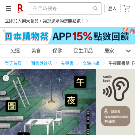
登入
立即加入樂天會員，讓您邊購物邊賺點數！
購物網分類
免運
美食
保健
民生用品
居家
3C
樂天首頁
圖書與雜誌
有聲書
文學小說
午夜圖書館【
天天免運
美食蛋糕
養生保健
民生用品
居家生活
3C家電
運動休閒
親子玩具
女裝
男裝
化妝保養
情趣用品