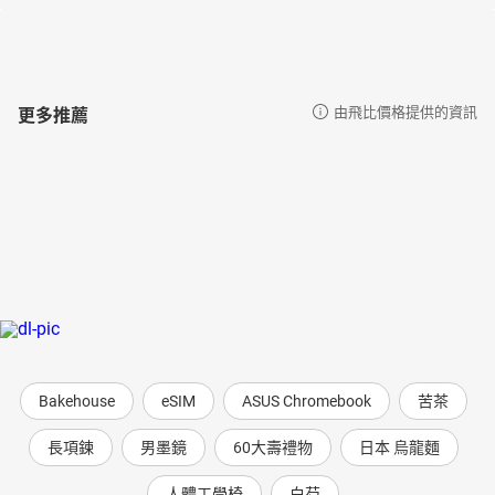
第2章：弦理論
第3章：活著就是折磨
第4章：門
第5章：如何成為黑洞
更多推薦
由飛比價格提供的資訊
第6章：反物質
第7章：0點0分0秒
第8章：圖書館員
第9章：午夜圖書館
第10章：移動的書架
第11章：《後悔之書》
第12章：後悔超載
第13章：所有生活由此開始
第14章：三個馬蹄鐵
第15章：諾拉在處於生死之間前，發布的倒數第二篇狀態
Bakehouse
eSIM
ASUS Chromebook
苦茶
第16章：棋盤
長項鍊
男墨鏡
60大壽禮物
日本 烏龍麵
第17章：活過才知道
第18章：火
人體工學椅
白芍