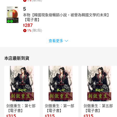
1
%
(賺
3
點)
思索「啊！如果那時不這樣做就好了」的你；如果你總是渴望活出
5
另一個版本的自己，請先走進《午夜圖書館》，聆聽諾拉的故事。
本物【韓國現象級暢銷小說，被譽為韓國文學的未來】
本有聲書由【漫遊者事業群 × 遍路文化】聯合製作
【電子書】
朗讀版本：2021年 2 月 初版一刷
287
$
1
%
(賺
2
點)
版權申告：本書譯文為漫遊者文化所有，非經書面同意，不得以任
何形式任意重製、轉載。版權所有，盜錄必究。
查看更多
【作者介紹】
麥特．海格的作品包括世界讀書夜選書《我在地球的日子》，以及
在英國暢銷榜盤踞40多週的自傳《活著的理由》。他也為兒童與青
本店最新到貨
少年寫出多本精采故事，並榮獲藍彼得圖書獎年度大獎、雀巢兒童
書金獎，還三度入圍卡內基文學獎，作品《聖誕男孩》已被翻譯成
40多國語言，更曾經協助《柏靈頓：熊愛趴趴走》的電影團隊完成
劇本。另外，他的作品《英格蘭的最後家族》也已翻譯成三十種語
言，《雷德利一族》已賣出電影改編權，《時光邊緣的男人》也在
尚未出版前即由知名演員班尼迪克．康柏拜區的製片公司相中，搶
下改編權，並將由班尼迪克親自擔綱演出主角。
【譯者介紹】
剑傲重生：第七部
剑傲重生：第一部
剑傲重生：第五部
【電子書】
【電子書】
【電子書】
章晉唯生於台北，台大外文系、師大翻譯所畢業，是《博恩夜夜
315
315
315
秀》節目寫手，喜愛文學、電影、街舞、單口喜劇和咖啡。譯作包
$
$
$