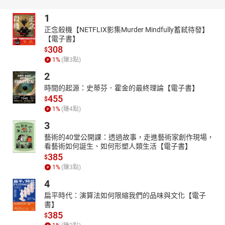
當她從一個決定要自殺的樂器行店員，搖身一變，成了差點死在極
1
地的冰川學者，或是參加奧運的游泳選手、世界巡迴演唱的搖滾明
正念殺機【NETFLIX影集Murder Mindfully蓄弒待發】
星等等。然而，這些光明美好、榮耀光環，都有各種不堪與不幸，
【電子書】
諾拉一一經歷過後，終於找到了一個人人稱羨、無懈可擊的人生。
308
$
但，這就是諾拉想要的嗎？
1
%
(賺
3
點)
那個最初逼得她想要自殺的人生版本，真的毫無可取之處嗎？
2
本書特別邀請聲音演員林涵柔老師擔任朗讀者，她的商業作品超過
時間的起源：史蒂芬．霍金的最終理論【電子書】
兩千餘支，合作對象包含環球唱片、兩廳院，也是國內外知名遊戲
455
$
的指定配音員。涵柔老師在本書中一人分飾多角，她溫柔細膩的嗓
1
%
(賺
4
點)
音，豐富多樣的變化，讓本書聽來更添故事性，透過不同的聲音表
3
情，為聽者締造出不同於文字的感官世界，並利用聲音力道的拿
藝術的40堂公開課：透過故事，走進藝術家創作現場，
捏，牽引著聽者潛伏在諾拉各式各樣的人生中。
看藝術如何誕生、如何形塑人類生活【電子書】
《午夜圖書館》是一本覺醒小說，作者透過一次次的選擇，邀請讀
385
$
者一同思索一個，關於生死及選擇的哲學問題：
1
%
(賺
3
點)
如果可以把人生所有可能，都活過一次再做選擇，例如完成只存在
4
腦海中的夢想、修補曾破裂的人際關係、避開遺憾和錯誤……把這一
扁平時代：演算法如何限縮我們的品味與文化【電子
生中的所有不美好都屏（ㄅㄧㄥˇ）除之後，我們，就幸福了嗎？如
書】
果時光倒流，我們真的會做出比較好的抉擇嗎？
385
$
本書獻給所有覺得自己不夠好，對人生充滿失望後悔，總是無止盡