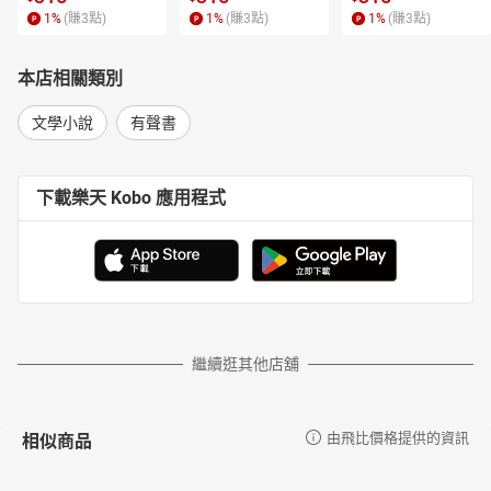
1
%
(賺
3
點)
1
%
(賺
3
點)
1
%
(賺
3
點)
括《暗夜飛行者》、《古騰堡的學徒》、《挑戰莎士比亞4：我就是
夏洛克》、《白蜂巢》、《白城魔鬼》、《骰子人》、《碟形世
界》系列小說和《維多利亞三部曲》。
本店相關類別
【朗讀者介紹】
文學小說
有聲書
林涵柔，台灣專職聲音演員，也是愛盲基金會特約有聲書配音員。
美國國家催眠協會（NGH）授證的催眠治療師。
商業作品超過兩千餘支，為環球唱片、兩廳院、TOYOTA、SYM、
下載樂天 Kobo 應用程式
Zen Fone3、康寶、健達、企業內部簡介...等眾多知名品牌指定聲
音。並參與許多台灣國內外知名遊戲配音，有古墓奇兵、黑色沙
漠、地球防衛軍、由其以傳說對決中的刀鋒寶貝、艾瑞深受玩家喜
愛，進而接受東森新聞 東森大直播、Garena傳說對決、國光幫幫忙
等節目配音員專訪。
多次受邀至國立政治大學、世新大學、原民會、遠見天下等各單
位，擔任聲音及口語表達助理業師。
繼續逛其他店舖
【本書目錄】
第一部：關於雨的對話
相似商品
由飛比價格提供的資訊
第二部：十九年後
第1章：門口的男子