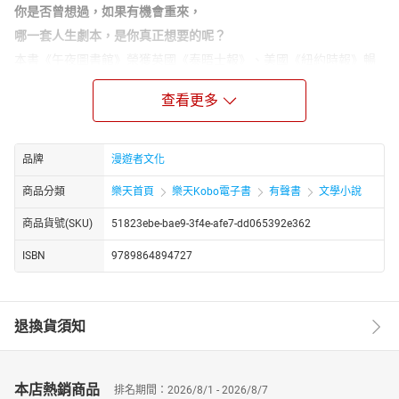
你是否曾想過，如果有機會重來，
哪一套人生劇本，是你真正想要的呢？
本書《午夜圖書館》榮獲英國《泰晤士報》、美國《紐約時報》暢
銷榜。2020年亞馬遜書店百大選書。The Glitter Guide網站選為
2020年9本必讀小說之一。除了佔據各大小說暢銷榜之外，本書亦
查看更多
受到世界各國版權青睞，目前已賣出全球22國版權。電影版權也已
經售出，將由作者本人擔任電影監製。
品牌
漫遊者文化
本書作者麥特．海格，是心靈療癒類型的暢銷書作者，是當代探討
心靈健康最重要、也最受歡迎的作家。著有自傳《活著的理由》曾
商品分類
樂天首頁
樂天Kobo電子書
有聲書
文學小說
盤踞英國暢銷榜40多週。曾罹患憂鬱症的他，在《午夜圖書館》
中，以跳躍式時空敘述手法，撰寫同樣罹患憂鬱症的女主角「諾
商品貨號(SKU)
51823ebe-bae9-3f4e-afe7-dd065392e362
拉」的故事。
ISBN
9789864894727
故事從三十五歲的諾拉，決定要自殺那天開始說起。
諾拉覺得自己的生活充滿不如意與遺憾，而且沒人需要她。隨著不
幸的事一件件發生，她決定自我了斷。就在下定決心的那晚，諾拉
退換貨須知
來到生與死的交界，走進了一座圖書館。
在圖書館裡，她獲得了重新來過的機會。因為那間午夜圖書館，收
藏的所有書，都代表著諾拉不同人生的版本，如今，她可以把那些
本店熱銷商品
「能選擇卻沒有選擇」的機會，都活過一次。
排名期間：2026/8/1 - 2026/8/7