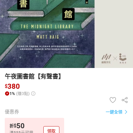
日本購物
電子/紙本書
HOT
午夜圖書館【有聲書】
380
$
1%
(賺3點)
優惠券
一鍵全領
50
$
折
領取
滿555元可用