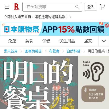
登入
立即加入樂天會員，讓您邊購物邊賺點數！
購物網分類
免運
美食
保健
民生用品
居家
3C
樂天首頁
圖書與雜誌
有聲書
自然科普
明日的餐桌：
天天免運
美食蛋糕
養生保健
民生用品
居家生活
3C家電
運動休閒
親子玩具
女裝
男裝
化妝保養
情趣用品