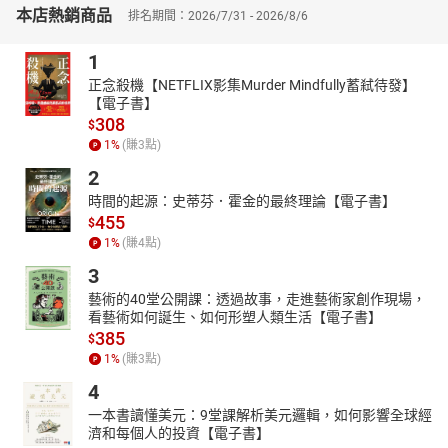
本店熱銷商品
排名期間：2026/7/31 - 2026/8/6
本書作者余宛如歷時八年，足跡跨越五大洲，她親自走進生產者、
餐廳業者、公平貿易等現場，並訪問各地小農、廚師、食物設計
1
師，余宛如將自己所見所聞記錄成冊，希望藉由各地所展開的食物
正念殺機【NETFLIX影集Murder Mindfully蓄弒待發】
運動，讓臺灣也能感受到如何發揮一己之力，改變不正常的飲食消
【電子書】
費文化。
308
$
余宛如應用「食物人類學」的方法，追溯當代食物生產、交換、處
1
%
(賺
3
點)
理與消費的過程，探討範圍涵蓋了食物供應、農業產銷、自然生態
2
等議題；同時，她也記錄了世界各地推廣有機、公平貿易、生態認
時間的起源：史蒂芬．霍金的最終理論【電子書】
證、慢食等活動的進程，為身在台灣的我們，帶來最前線的訊息，
455
以及未來該往何處去的提醒。正如同臺灣目前所遭遇的剩食、飲食
$
1
%
(賺
4
點)
改革、校園的飲食教育等問題，余宛如希望藉由個人所掌握的的國
際趨勢，以及多年來研究的案例經驗談，讓大家可以跟著她的腳
3
步，一起用行動來支持「愛食物、零浪費、護地球」！
藝術的40堂公開課：透過故事，走進藝術家創作現場，
在這次的有聲書中，余宛如也親自朗讀了自序與後記這兩個單元，
看藝術如何誕生、如何形塑人類生活【電子書】
385
希望藉由個人的發「聲」，傳遞最真實與最直接的訴求，也希望讓
$
1
%
(賺
3
點)
大家認知到一個事實，那就是「當地球遭受衝擊時，身為一分子的
我們絕不可能置身事外。」
4
本有聲書由【漫遊者事業群 × 遍路文化】聯合製作
一本書讀懂美元：9堂課解析美元邏輯，如何影響全球經
濟和每個人的投資【電子書】
朗讀版本：2020年6月二版一刷