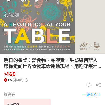
日本購物
電子/紙本書
HOT
明日的餐桌：愛食物、零浪費，生態綠創辦人
帶你走訪世界食物革命運動現場，用吃守護地
球，打造綠色食物生態系【有聲書】
460
$
1%
(賺4點)
優惠券
一鍵全領