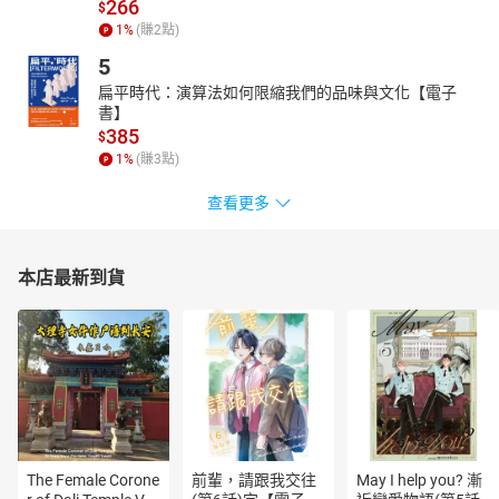
266
$
版權申告：本書非經書面同意，不得以任何形式任意重製、轉載。
1
%
(賺
2
點)
有著作權．侵害必究。
5
【作者介紹】
扁平時代：演算法如何限縮我們的品味與文化【電子
余宛如
生態綠公平貿易咖啡創辦人、曾任第九屆不分區立法委員、
書】
台灣公平貿易推廣協會理事長、綠雜誌專欄作家、英國倫敦大學亞
385
$
非學院飲食人類學碩士，熱愛人群、喜歡旅行、經常體驗不同的文
1
%
(賺
3
點)
化，深度探索環境、人文與食物的議題，著有《創業進化論》。 二
〇〇七年底投入公平貿易推廣工作，創辦台灣第一家取得國際公平
查看更多
貿易認證的咖啡商生態綠，讓消費者有機會認真思考社會價值與環
境價值的真義，公司長期投入全球公平貿易的工作上，撐農民倡公
平，策劃台灣第一場公平貿易婚禮、公平貿易小旅行、公平貿易超
本店最新到貨
市……以推動人權與環境保育議題。任職國會議員期間，關注台灣經
濟與產業結構轉型，力挺青年創新創業，對推動食農教育法草案也
不遺餘力。
【朗讀者介紹】
Miss M中年出道的配音員。因為出道晚，所以更珍惜熱愛配音工作
的每個環節，喜歡錄製有聲書順便享受閱讀。活躍在廣告、旁白、
語音、微電影、有聲書、課程、繪本、導覽、遊戲等都可以聽到
Miss M 或溫暖療癒、或專業明亮、或溫柔甜美、或誇張演繹的聲
The Female Corone
前輩，請跟我交往
May I help you? 漸