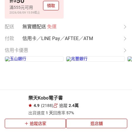
50
$
折
領取
滿555元可用
2026/08/09 15:59
截止
配送
無實體配送
免運
付款
信用卡／LINE Pay／AFTEE／ATM
信用卡優惠
樂天Kobo電子書
4.9
(2188)
追蹤
2.4萬
出貨速度
1 天
回應率
57%
追蹤店家
逛店舖