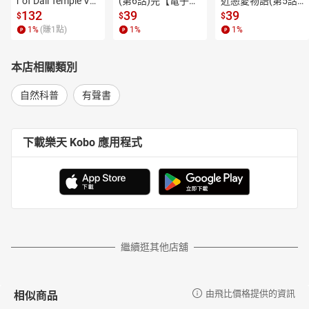
r of Dali Temple Vo
(第6話)完【電子
近戀愛物語(第5話)
音。
l.6【有聲書】
書】
【電子書】
132
39
39
$
$
$
【目錄】
1
%
(賺
1
點)
1
%
1
%
【改版序／作者親念】
打造新的食物經濟體，一起用「吃」翻轉世界
本店相關類別
【第一部】英國
親親牡蠣，倫敦青年的慢食聚會：用牡蠣吃出英國的光榮記
自然科普
有聲書
憶
◎ 倫敦青年食物運動：以食物做為武器，進行創新改革
下載樂天 Kobo 應用程式
合作社的進擊：消費者主導的百年超市傳奇
◎ Co-Op推動「責任零售」
人民的超市：格外品，新一代合作社運動的挑戰
英國大學生的嘴巴革命：大學校園餐飲改革的關鍵動力
◎ 大學生如何成立學生食物合作社
英國中小學生的永續餐盤：讓學生吃得健康，也創造在地經
繼續逛其他店舖
濟
◎ 「生活食物夥伴」校園飲食獎項
倫敦百年市場的變革：博羅市集，達人的代名詞
相似商品
由飛比價格提供的資訊