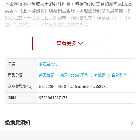
本書獲得不同領域人士的好評推薦，包括Taster美食加創辦人Liz高
琹雯、《上下游副刊》總編輯古碧玲、水越設計創辦人周育如、作
家莊祖宜、一頁文化社長張鐵志、作家番紅花、作家蔡珠兒、《財
訊》社長謝金河、水牛出版社社長羅文嘉等
在這個食物生態系裡，我們所有的決定與行動，都不會只與自己有
關。
查看更多
究竟我們該如何將「吃」變身為一種正面行動，
共同修補、建構永續的綠色食物生態系呢？
品牌
漫遊者文化
在疫情與數位化的挑戰下，食物供應鏈受到嚴重的衝擊，餐飲業的
商業模式面臨改變，消費者的飲食習慣也有了變化。即使食品加工
商品分類
樂天首頁
樂天Kobo電子書
有聲書
自然科普
和貿易的資本化，讓我們享受到了前所未見的便利，然而這股快速
的發展，也破壞了生態體系的多元性，還有飲食價值觀趨向單一等
商品貨號(SKU)
51a223f0-f4fe-3f2c-a6ae-b6dd9ca63d8e
問題也陸續浮上檯面。
ISBN
9789864897476
事實上，人類所需要的熱量與能源並不多，但富裕國家的過度飲
食，以及消費者對於食物的貪婪，不僅浪廢掉很多能源，也加速了
全球的暖化。甚至我們還逐漸失去傳統的烹飪技藝，以及助長了不
公平的商業模式。
退換貨須知
當地球的食物生態系遭受衝擊，
我們每個人都無法置身事外！