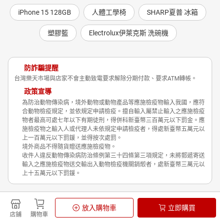
◎ 白食族：跟消費主義說掰掰
iPhone 15 128GB
人體工學椅
SHARP夏普 冰箱
15.歐洲「食物再設計」新浪朝：為食物而設計、用食物來設計
◎ 設計師打造「零浪費」餐廳
塑膠籃
Electrolux伊萊克斯 洗碗機
不是廚師，我是食物設計師！一星米其林主廚之女的跨界探
索
◎ 吃的設計師：荷蘭的食物設計驚艷全球
防詐騙提醒
【第三部】北美洲、中美洲、南美洲
台灣樂天市場與店家不會主動致電要求解除分期付款、要求ATM轉帳。
政策宣導
重新設計你的飲食指南：誰控制了你的飲食潛意識？
為防治動物傳染病，境外動物或動物產品等應施檢疫物輸入我國，應符
要食物，不要炸彈：我們分享食物，我們反對戰爭和貧窮
合動物檢疫規定，並依規定申請檢疫。擅自輸入屬禁止輸入之應施檢疫
◎ 七個步驟，發起「要食物不要炸彈」行動
物者最高可處七年以下有期徒刑，得併科新臺幣三百萬元以下罰金。應
施檢疫物之輸入人或代理人未依規定申請檢疫者，得處新臺幣五萬元以
小農市集與大型超市的形象戰：夥伴關係、社群支持，才是
上一百萬元以下罰鍰，並得按次處罰。
最重要的資產
境外商品不得隨貨贈送應施檢疫物。
◎ 歐盟Farm to Fork計畫，以行動支持小農
收件人違反動物傳染病防治條例第三十四條第三項規定，未將郵遞寄送
輸入之應施檢疫物送交輸出入動物檢疫機關銷燬者，處新臺幣三萬元以
咖啡小農出頭天：消費價值改變產銷體系的小革命
上十五萬元以下罰鍰。
◎ 卓越杯，咖啡高端市場的射門員
◎ 國際公平貿易組織FLO：把關自由貿易的公平與永續
Shopping is Entertainment!
放入購物車
立即購買
◎ 關於公平貿易認證的Q&A
非洲豬瘟政策宣導
隱私權政策
店鋪
購物車
© Rakuten Group, Inc.