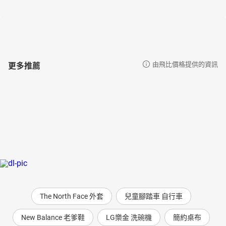
◎ 生蠔世家：博羅市場最有人情味的攤位
剩食初體驗：印度共享傳統，餵飽每一個飢餓的人
◎ 食物銀行：第一線分送食物給最需要的人
愛食物恨浪費，也能有商機：以社會創新解決「剩食」
◎ 七種行動，解決剩食好有創意！
更多推薦
由飛比價格提供的資訊
不賣咖啡的倫敦咖啡節：一杯咖啡，號召市民熱情與公益
◎ 黑金的真相：《咖非正義》挺小農
英倫咖啡革命第三波：超越風味和等級的咖啡正義
◎ Cafedirect和二十八萬名咖啡小農併肩作戰
市井小民打造公平貿易城鎮：另類的城市更新運動
◎ 如何成為一個公平貿易城鎮？
奧林匹克的良心：激情之後，倫敦以食物重塑城市魅力
◎ 奧運城市：食物願景的成就
【第二部】西歐、北歐、南歐
巴塞隆納的美食漫步：一口一步，品嘗獨特的風土
The North Face 外套
兒童腳踏車 自行車
挪威大選，綠黨以剩食出奇招：北歐國家以打擊剩食、環保
訴求吸引新選民
New Balance 老爹鞋
LG樂金 洗碗機
簡約桌布