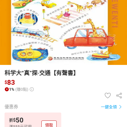
日本購物
電子/紙本書
HOT
科学大“真”探·交通【有聲書】
83
$
1%
(賺0點)
優惠券
一鍵全領
50
$
折
領取
滿555元可用