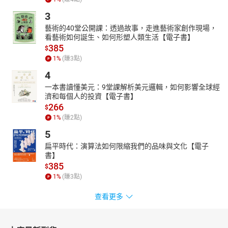
3
藝術的40堂公開課：透過故事，走進藝術家創作現場，
看藝術如何誕生、如何形塑人類生活【電子書】
385
$
1
%
(賺
3
點)
4
一本書讀懂美元：9堂課解析美元邏輯，如何影響全球經
濟和每個人的投資【電子書】
266
$
1
%
(賺
2
點)
5
扁平時代：演算法如何限縮我們的品味與文化【電子
書】
385
$
1
%
(賺
3
點)
查看更多