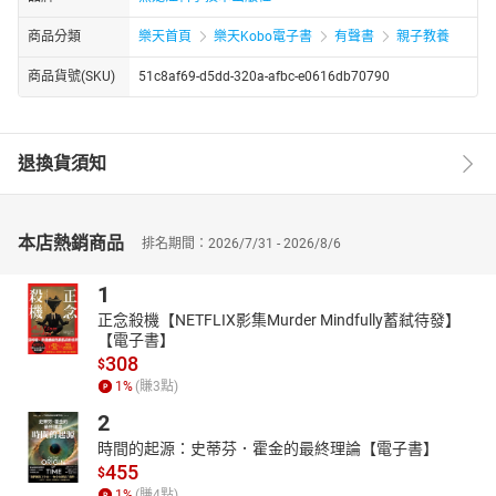
商品分類
樂天首頁
樂天Kobo電子書
有聲書
親子教養
商品貨號(SKU)
51c8af69-d5dd-320a-afbc-e0616db70790
退換貨須知
本店熱銷商品
排名期間：2026/7/31 - 2026/8/6
1
正念殺機【NETFLIX影集Murder Mindfully蓄弒待發】
【電子書】
308
$
1
%
(賺
3
點)
2
時間的起源：史蒂芬．霍金的最終理論【電子書】
455
$
1
%
(賺
4
點)