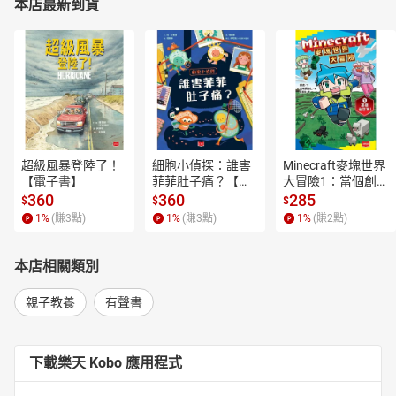
本店最新到貨
超級風暴登陸了！
細胞小偵探：誰害
Minecraft麥塊世界
【電子書】
菲菲肚子痛？【電
大冒險1：當個創世
子書】
神！【電子書】
360
360
285
$
$
$
1
%
(賺
3
點)
1
%
(賺
3
點)
1
%
(賺
2
點)
本店相關類別
親子教養
有聲書
下載樂天 Kobo 應用程式