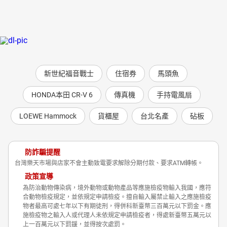
新世紀福音戰士
住宿券
馬頭魚
HONDA本田 CR-V 6
傳真機
手持電風扇
LOEWE Hammock
貨櫃屋
台北名產
砧板
防詐騙提醒
台灣樂天市場與店家不會主動致電要求解除分期付款、要求ATM轉帳。
政策宣導
為防治動物傳染病，境外動物或動物產品等應施檢疫物輸入我國，應符
合動物檢疫規定，並依規定申請檢疫。擅自輸入屬禁止輸入之應施檢疫
物者最高可處七年以下有期徒刑，得併科新臺幣三百萬元以下罰金。應
施檢疫物之輸入人或代理人未依規定申請檢疫者，得處新臺幣五萬元以
上一百萬元以下罰鍰，並得按次處罰。