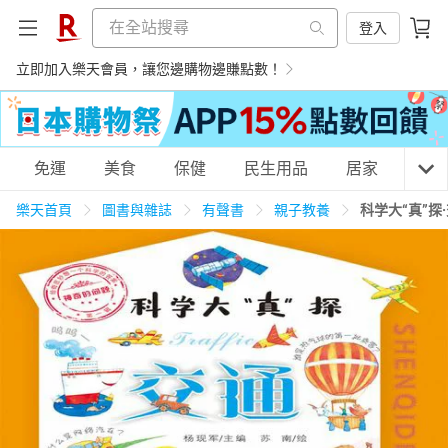
登入
立即加入樂天會員，讓您邊購物邊賺點數！
購物網分類
免運
美食
保健
民生用品
居家
3C
樂天首頁
圖書與雜誌
有聲書
親子教養
科学大“真”探
天天免運
美食蛋糕
養生保健
民生用品
居家生活
3C家電
運動休閒
親子玩具
女裝
男裝
化妝保養
情趣用品