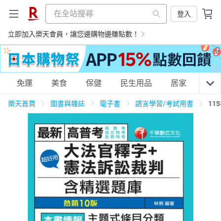
登入
立即加入樂天會員，讓您邊購物邊賺點數！
購物網分類
免運
美食
保健
民生用品
居家
3C
樂天首頁
圖書與雜誌
電子書
語言學習/考試用書
11
天天免運
美食蛋糕
養生保健
民生用品
居家生活
3C家電
運動休閒
親子玩具
女裝
男裝
化妝保養
情趣用品