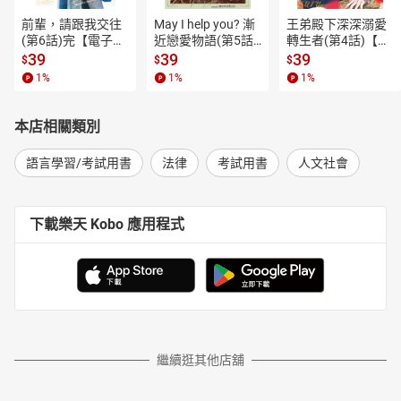
前輩，請跟我交往
May I help you? 漸
王弟殿下深深溺愛
(第6話)完【電子
近戀愛物語(第5話)
轉生者(第4話)【電
書】
【電子書】
子書】
39
39
39
$
$
$
1
%
1
%
1
%
本店相關類別
語言學習/考試用書
法律
考試用書
人文社會
下載樂天 Kobo 應用程式
繼續逛其他店舖