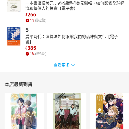
一本書讀懂美元：9堂課解析美元邏輯，如何影響全球經
濟和每個人的投資【電子書】
266
$
1
%
(賺
2
點)
5
扁平時代：演算法如何限縮我們的品味與文化【電子
書】
385
$
1
%
(賺
3
點)
查看更多
本店最新到貨