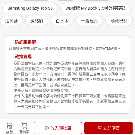
Samsung Galaxy Tab S6
WD威騰 My Book 3.5吋外接硬碟
油蔥酥
經絡刷
白水木
一歲玩具
葫蘆巴籽
防詐騙提醒
台灣樂天市場與店家不會主動致電要求解除分期付款、要求ATM轉帳。
政策宣導
為防治動物傳染病，境外動物或動物產品等應施檢疫物輸入我國，應符
合動物檢疫規定，並依規定申請檢疫。擅自輸入屬禁止輸入之應施檢疫
物者最高可處七年以下有期徒刑，得併科新臺幣三百萬元以下罰金。應
施檢疫物之輸入人或代理人未依規定申請檢疫者，得處新臺幣五萬元以
上一百萬元以下罰鍰，並得按次處罰。
境外商品不得隨貨贈送應施檢疫物。
收件人違反動物傳染病防治條例第三十四條第三項規定，未將郵遞寄送
輸入之應施檢疫物送交輸出入動物檢疫機關銷燬者，處新臺幣三萬元以
上十五萬元以下罰鍰。
Shopping is Entertainment!
放入購物車
立即購買
非洲豬瘟政策宣導
隱私權政策
店鋪
購物車
© Rakuten Group, Inc.