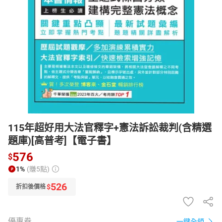
日本購物
電子/紙本書
HOT
115年超好用大法官釋字+憲法訴訟裁判(含精選
題庫)[高普考]【電子書】
576
$
1%
(賺5點)
526
$
折扣後價格
優惠券
一鍵全領