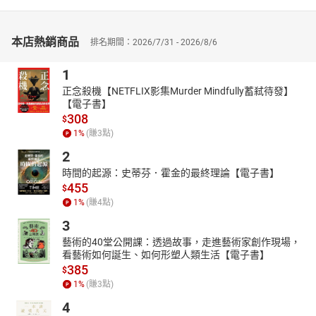
在本書的最後，則提供了「最新試題及解析」，特別臚列了
112∼114年度各類科憲法的完整考題並搭配上解析。
本店熱銷商品
排名期間：2026/7/31 - 2026/8/6
綜合而言，筆者希望大法官解釋工具書一書，對於應試者而言，不
只是一本好用的、方便查閱的「工具書」，更是一本加強大法官會
1
議解釋及憲法訴訟相關考題之掌握的好用的「參考書」，祝金榜題
正念殺機【NETFLIX影集Murder Mindfully蓄弒待發】
名。
【電子書】
308
$
1
%
(賺
3
點)
2
時間的起源：史蒂芬．霍金的最終理論【電子書】
455
$
1
%
(賺
4
點)
3
藝術的40堂公開課：透過故事，走進藝術家創作現場，
看藝術如何誕生、如何形塑人類生活【電子書】
385
$
1
%
(賺
3
點)
4