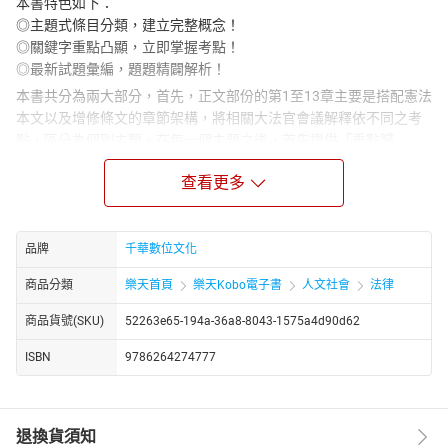
本書特色如下：
◎主題式條目分類，建立完整概念！
◎關鍵字重點凸顯，立即掌握考點！
◎最新試題彙編，題題精闢解析！
本書共分為兩大部分，首先，正文部份的第1至13章主要是搭配憲法
本文以及增修條文的章節架構，將相關大法官會議解釋依不同之考
點，區分為個別主題。在每一個主題之後，首先提供「重點歸
納」。由於各個主題往往牽涉到許多則大法官會議解釋，因此在重
查看更多
點歸納之後特別標示出字號出處。
在重點歸納之後，也就是本書的「重點表格」的部分。在表格的左
上角是「解釋字號」與「解釋日期」，其後則是有關於「解釋爭
點」的介紹。在表格的右上角則是該解釋文「違憲與否」的標示。
品牌
千華數位文化
之後，則針對「解釋文」逐項標示重點（部分解釋文另附有「解釋
商品分類
樂天首頁
樂天Kobo電子書
人文社會
法律
理由書」）。並針對部分特別困難的解釋文，另外提供「考點突
破」單元，以收融會貫通之效。
商品貨號(SKU)
52263e65-194a-36a8-8043-1575a4d90d62
在各主題的重點表格之後，則匯集了重要的「歷屆試題觀摩」，將
ISBN
9786264274777
相關考題依難易度先後呈現，以協助應試者驗收學習成果。同時針
對若干難題提供詳細的解析，以使應試者在準備考試的過程中，得
到事半功倍的效果。
第14章則為憲法訴訟法施行後，憲法訴訟裁判之重點節錄與試題觀
退換貨須知
摩。