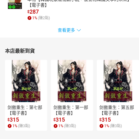
【電子書】
287
$
1
%
(賺
2
點)
查看更多
本店最新到貨
剑傲重生：第七部
剑傲重生：第一部
剑傲重生：第五部
【電子書】
【電子書】
【電子書】
315
315
315
$
$
$
1
%
(賺
3
點)
1
%
(賺
3
點)
1
%
(賺
3
點)