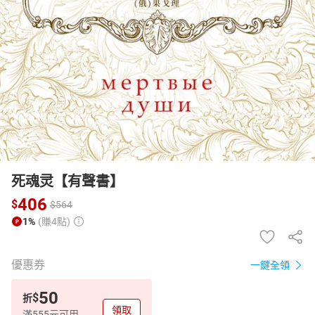
日本購物
電子/紙本書
HOT
死魂灵【有聲書】
406
$
$
564
1%
(賺4點)
優惠券
一鍵全領
50
$
折
領取
滿555元可用