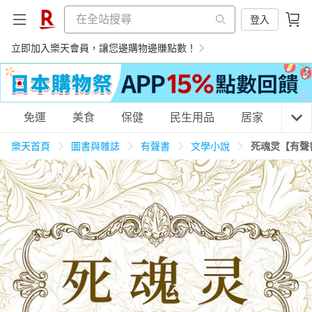
登入
立即加入樂天會員，讓您邊購物邊賺點數！
購物網分類
免運
美食
保健
民生用品
居家
3C
樂天首頁
圖書與雜誌
有聲書
文學小說
死魂灵【有聲
天天免運
美食蛋糕
養生保健
民生用品
居家生活
3C家電
運動休閒
親子玩具
女裝
男裝
化妝保養
情趣用品