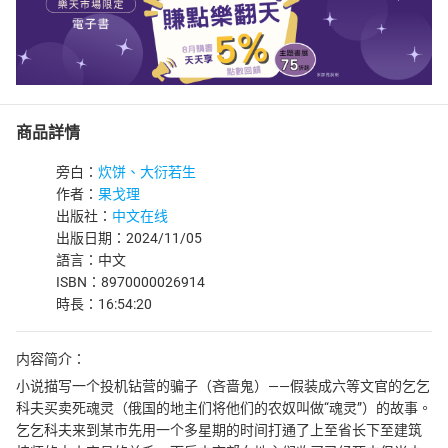
商品詳情
旁白：
炊饼、大衍若生
作者：
果戈理
出版社：
中文在线
出版日期：2024/11/05
語言：中文
ISBN：8970000026914
時長：16:54:20
内容简介：
小说描写一个投机钻营的骗子（吝啬鬼）——假装成六等文官的乞乞
科夫买卖死魂灵（俄国的地主们将他们的农奴叫做“魂灵”）的故事。
乞乞科夫来到某市先用一个多星期的时间打通了上至省长下至建筑