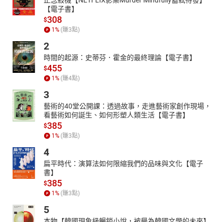
【電子書】
308
$
1
%
(賺
3
點)
2
時間的起源：史蒂芬．霍金的最終理論【電子書】
455
$
1
%
(賺
4
點)
3
藝術的40堂公開課：透過故事，走進藝術家創作現場，
看藝術如何誕生、如何形塑人類生活【電子書】
385
$
1
%
(賺
3
點)
4
扁平時代：演算法如何限縮我們的品味與文化【電子
書】
385
$
1
%
(賺
3
點)
5
本物【韓國現象級暢銷小說，被譽為韓國文學的未來】