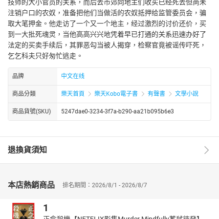
技师的大小官员的关系，而后去市郊向地主们收买已经死去但尚未
注销户口的农奴，准备把他们当做活的农奴抵押给监管委员会，骗
取大笔押金。他走访了一个又一个地主，经过激烈的讨价还价，买
到一大批死魂灵，当他高高兴兴地凭着早已打通的关系迅速办好了
法定的买卖手续后，其罪恶勾当被人揭穿，检察官竟被谣传吓死，
乞乞科夫只好匆忙逃走。
品牌
中文在线
商品分類
樂天首頁
樂天Kobo電子書
有聲書
文學小說
商品貨號(SKU)
5247dae0-3234-3f7a-b290-aa21b095b6e3
退換貨須知
本店熱銷商品
排名期間：2026/8/1 - 2026/8/7
1
正念殺機【NETFLIX影集Murder Mindfully蓄弒待發】