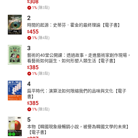
308
$
1
%
(賺
3
點)
2
時間的起源：史蒂芬．霍金的最終理論【電子書】
455
$
1
%
(賺
4
點)
3
藝術的40堂公開課：透過故事，走進藝術家創作現場，
看藝術如何誕生、如何形塑人類生活【電子書】
385
$
1
%
(賺
3
點)
4
扁平時代：演算法如何限縮我們的品味與文化【電子
書】
385
$
1
%
(賺
3
點)
5
本物【韓國現象級暢銷小說，被譽為韓國文學的未來】
【電子書】