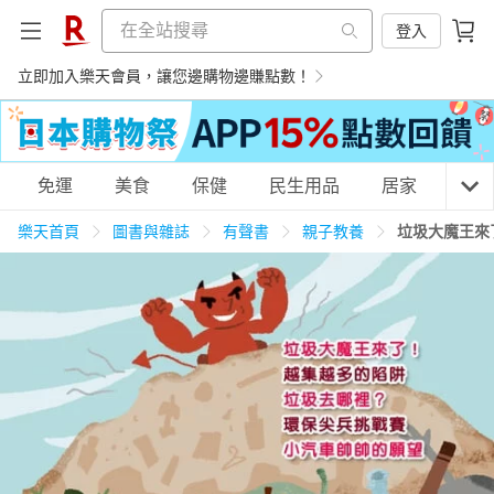
登入
立即加入樂天會員，讓您邊購物邊賺點數！
購物網分類
免運
美食
保健
民生用品
居家
3C
樂天首頁
圖書與雜誌
有聲書
親子教養
垃圾大魔王來
天天免運
美食蛋糕
養生保健
民生用品
居家生活
3C家電
運動休閒
親子玩具
女裝
男裝
化妝保養
情趣用品