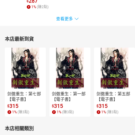
287
$
1
%
(賺
2
點)
查看更多
本店最新到貨
剑傲重生：第七部
剑傲重生：第一部
剑傲重生：第五部
【電子書】
【電子書】
【電子書】
315
315
315
$
$
$
1
%
(賺
3
點)
1
%
(賺
3
點)
1
%
(賺
3
點)
本店相關類別