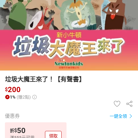
日本購物
電子/紙本書
HOT
垃圾大魔王來了！【有聲書】
200
$
1%
(賺2點)
優惠券
一鍵全領
50
$
折
領取
滿555元可用