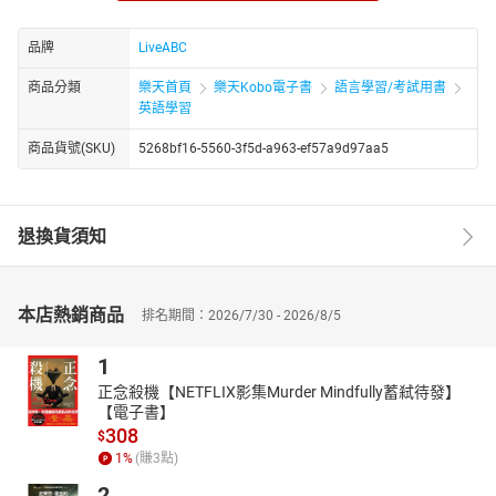
IG 打卡大熱門！卡帕多西亞熱氣球飛行
全方位理解CNN：薇薇安．魏斯伍德——永遠叛逆的龐克時尚教母
品牌
LiveABC
新聞片語通
商品分類
樂天首頁
樂天Kobo電子書
語言學習/考試用書
CNN主編教你唸：電影類型
英語學習
單字聯想地圖：電影產業
★電子書無提供點讀功能及互動學習軟體下載。
商品貨號(SKU)
5268bf16-5560-3f5d-a963-ef57a9d97aa5
退換貨須知
本店熱銷商品
排名期間：2026/7/30 - 2026/8/5
1
正念殺機【NETFLIX影集Murder Mindfully蓄弒待發】
【電子書】
308
$
1
%
(賺
3
點)
2