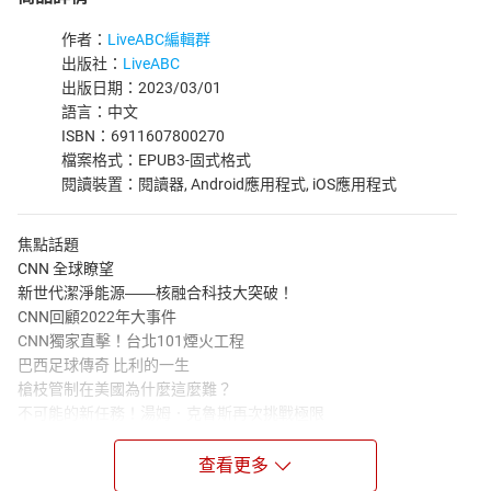
作者：
LiveABC編輯群
出版社：
LiveABC
出版日期：2023/03/01
語言：中文
ISBN：6911607800270
檔案格式：EPUB3-固式格式
閱讀裝置：閱讀器, Android應用程式, iOS應用程式
焦點話題
CNN 全球瞭望
新世代潔淨能源――核融合科技大突破！
CNN回顧2022年大事件
CNN獨家直擊！台北101煙火工程
巴西足球傳奇 比利的一生
槍枝管制在美國為什麼這麼難？
不可能的新任務！湯姆．克魯斯再次挑戰極限
疫情大流行加速青少年大腦老化！？
優美典雅的維也納華爾滋
查看更多
日本清酒釀酒師的職人精神