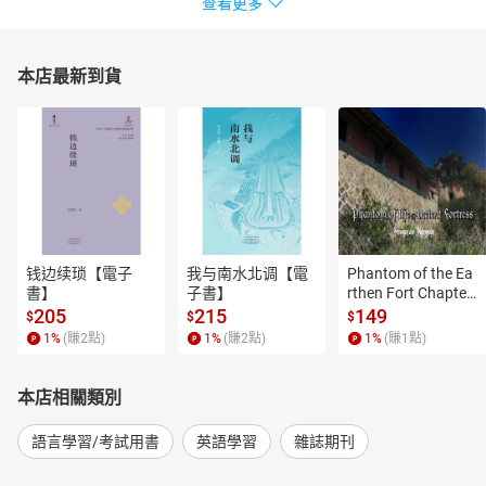
查看更多
本店最新到貨
钱边续琐【電子
我与南水北调【電
Phantom of the Ea
書】
子書】
rthen Fort Chapter
 4【有聲書】
205
215
149
$
$
$
1
%
(賺
2
點)
1
%
(賺
2
點)
1
%
(賺
1
點)
本店相關類別
語言學習/考試用書
英語學習
雜誌期刊