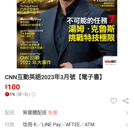
日本購物
電子/紙本書
HOT
CNN互動英語2023年3月號【電子書】
100
$
1%
(賺1點)
配送
無實體配送
免運
付款
信用卡／LINE Pay／AFTEE／ATM