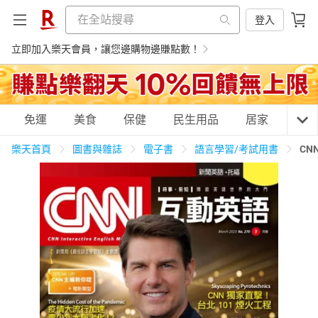
登入
立即加入樂天會員，讓您邊購物邊賺點數！
購物網分類
免運
美食
保健
民生用品
居家
3C
樂天首頁
圖書與雜誌
電子書
語言學習/考試用書
CN
天天免運
美食蛋糕
養生保健
民生用品
居家生活
3C家電
運動休閒
親子玩具
女裝
男裝
化妝保養
情趣用品