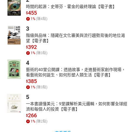
時間的起源：史蒂芬．霍金的最終理論【電子書】
455
$
1
%
(賺
4
點)
3
階級與品味：隱藏在文化審美與流行趨勢背後的地位渴
望【電子書】
392
$
1
%
(賺
3
點)
4
藝術的40堂公開課：透過故事，走進藝術家創作現場，
看藝術如何誕生、如何形塑人類生活【電子書】
385
$
1
%
(賺
3
點)
5
一本書讀懂美元：9堂課解析美元邏輯，如何影響全球經
濟和每個人的投資【電子書】
266
$
1
%
(賺
2
點)