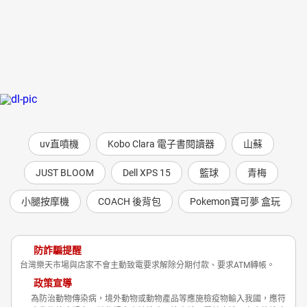
uv直噴機
Kobo Clara 電子書閱讀器
山蘇
JUST BLOOM
Dell XPS 15
籃球
青梅
小腿按摩機
COACH 後背包
Pokemon寶可夢 盒玩
防詐騙提醒
台灣樂天市場與店家不會主動致電要求解除分期付款、要求ATM轉帳。
政策宣導
為防治動物傳染病，境外動物或動物產品等應施檢疫物輸入我國，應符