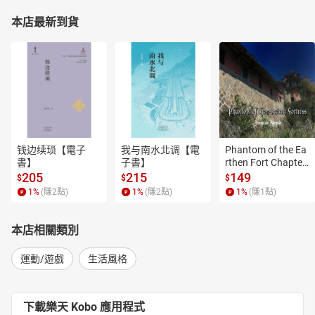
本店最新到貨
钱边续琐【電子
我与南水北调【電
Phantom of the Ea
書】
子書】
rthen Fort Chapter
 4【有聲書】
205
215
149
$
$
$
1
%
(賺
2
點)
1
%
(賺
2
點)
1
%
(賺
1
點)
本店相關類別
運動/遊戲
生活風格
下載樂天 Kobo 應用程式