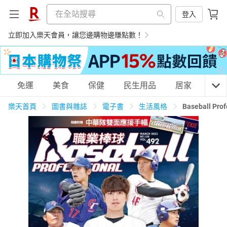
登入
立即加入樂天會員，讓您邊購物邊賺點數！
購物網分類
免運
美食
保健
民生用品
居家
3C
樂天首頁
圖書與雜誌
電子書
生活風格
Baseball 
天天免運
美食蛋糕
養生保健
民生用品
居家生活
3C家電
運動休閒
親子玩具
女裝
男裝
化妝保養
情趣用品