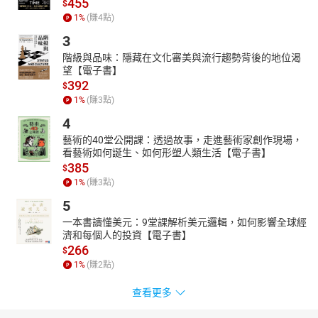
455
$
1
%
(賺
4
點)
3
階級與品味：隱藏在文化審美與流行趨勢背後的地位渴
望【電子書】
392
$
1
%
(賺
3
點)
4
藝術的40堂公開課：透過故事，走進藝術家創作現場，
看藝術如何誕生、如何形塑人類生活【電子書】
385
$
1
%
(賺
3
點)
5
一本書讀懂美元：9堂課解析美元邏輯，如何影響全球經
濟和每個人的投資【電子書】
266
$
1
%
(賺
2
點)
查看更多