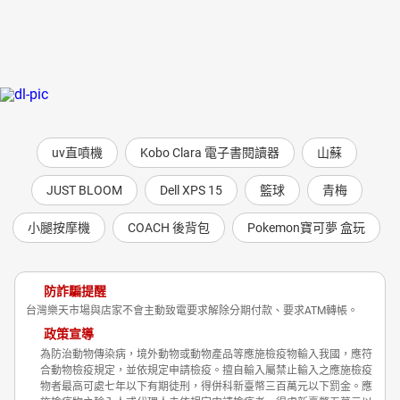
uv直噴機
Kobo Clara 電子書閱讀器
山蘇
JUST BLOOM
Dell XPS 15
籃球
青梅
小腿按摩機
COACH 後背包
Pokemon寶可夢 盒玩
防詐騙提醒
台灣樂天市場與店家不會主動致電要求解除分期付款、要求ATM轉帳。
政策宣導
為防治動物傳染病，境外動物或動物產品等應施檢疫物輸入我國，應符
合動物檢疫規定，並依規定申請檢疫。擅自輸入屬禁止輸入之應施檢疫
物者最高可處七年以下有期徒刑，得併科新臺幣三百萬元以下罰金。應