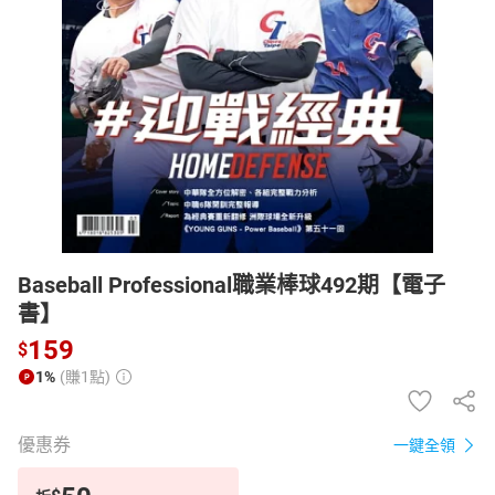
日本購物
電子/紙本書
HOT
Baseball Professional職業棒球492期【電子
書】
159
$
1%
(賺1點)
優惠券
一鍵全領