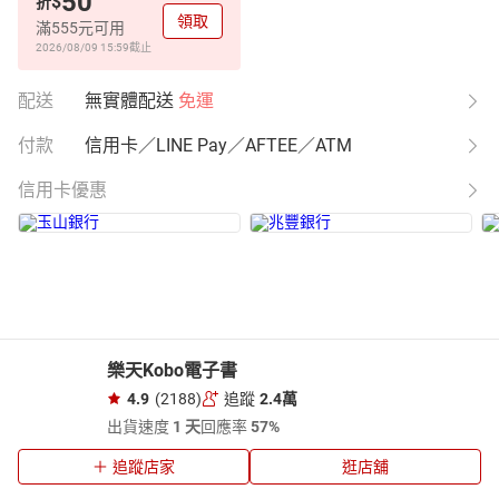
50
$
折
領取
滿555元可用
2026/08/09 15:59
截止
配送
無實體配送
免運
付款
信用卡／LINE Pay／AFTEE／ATM
信用卡優惠
樂天Kobo電子書
4.9
(2188)
追蹤
2.4萬
出貨速度
1 天
回應率
57%
追蹤店家
逛店舖