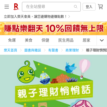
登入
立即加入樂天會員，讓您邊購物邊賺點數！
購物網分類
免運
美食
保健
民生用品
居家
3C
樂天首頁
圖書與雜誌
有聲書
商業理財
親子理財悄悄
天天免運
美食蛋糕
養生保健
民生用品
居家生活
3C家電
運動休閒
親子玩具
女裝
男裝
化妝保養
情趣用品