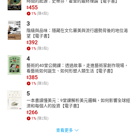
時間的起源：史蒂芬．霍金的最終理論【電子書】
455
$
1
%
(賺
4
點)
3
階級與品味：隱藏在文化審美與流行趨勢背後的地位渴
望【電子書】
392
$
1
%
(賺
3
點)
4
藝術的40堂公開課：透過故事，走進藝術家創作現場，
看藝術如何誕生、如何形塑人類生活【電子書】
385
$
1
%
(賺
3
點)
5
一本書讀懂美元：9堂課解析美元邏輯，如何影響全球經
濟和每個人的投資【電子書】
266
$
1
%
(賺
2
點)
查看更多