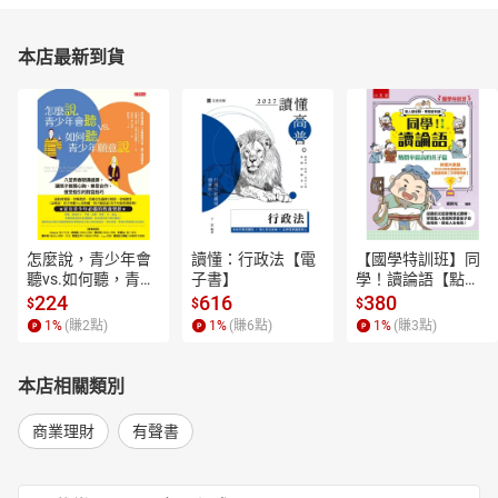
本店最新到貨
怎麼說，青少年會
讀懂：行政法【電
【國學特訓班】同
聽vs.如何聽，青少
子書】
學！讀論語【點閱
年願意說【電子
率最高的孔子篇】
224
616
380
$
$
$
書】
逗趣的文配圖情境
1
%
(賺
2
點)
1
%
(賺
6
點)
1
%
(賺
3
點)
式講解，學習聖人
老師和學霸弟子的
高情商，開拓人生
本店相關類別
格局！【電子書】
商業理財
有聲書