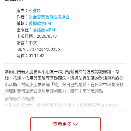
旁白：
AI雅婷
作者：
財金智慧教育推廣協會
編輯：
愛播聽書FM
出版社：
愛播聽書FM
出版日期：2026/05/31
語言：中文
ISBN：7374264580335
時長：01:11:42
本節目陪著大朋友與小朋友一起用輕鬆自然的方式認識賺錢、存
錢、花錢、信用與風險等基礎觀念。透過貼近生活的對話與有趣的
小活動，幫助小朋友理解「錢」與自己的關係，在日常中培養良好
的理財習慣並建立聰明用錢的能力，贏在未來的起跑點！
講師簡介-AI雅婷
AI生成科技當道，雅婷智慧團隊(台灣人工智慧實驗室Taiwan AI
Labs) ，推出世界上第一位—AI女聲「AI雅婷」，她以自然的台灣口
音說故事，更能順暢的說出各式饒富趣味的知識百科內容，還能做
查看更多
語音即時辨識理解，以及故事生成，展現出源自台灣的AI聲音力