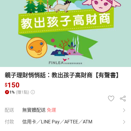
日本購物
電子/紙本書
HOT
親子理財悄悄話：教出孩子高財商【有聲書】
150
$
1%
(賺1點)
配送
無實體配送
免運
付款
信用卡／LINE Pay／AFTEE／ATM