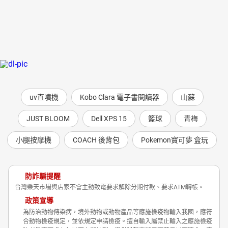
uv直噴機
Kobo Clara 電子書閱讀器
山蘇
JUST BLOOM
Dell XPS 15
籃球
青梅
小腿按摩機
COACH 後背包
Pokemon寶可夢 盒玩
防詐騙提醒
台灣樂天市場與店家不會主動致電要求解除分期付款、要求ATM轉帳。
政策宣導
為防治動物傳染病，境外動物或動物產品等應施檢疫物輸入我國，應符
合動物檢疫規定，並依規定申請檢疫。擅自輸入屬禁止輸入之應施檢疫