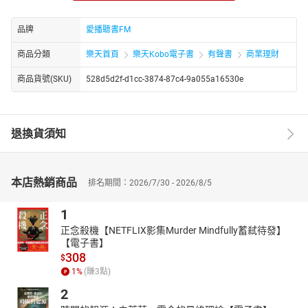
作者簡介-財金智慧教育推廣協會
因應複雜的金融環境，財金智慧已是每個人的基本生活技能，各國
品牌
愛播聽書FM
紛紛投入提倡財金教育的行列。在台灣，一般大眾的基礎金融知識
普遍不足，導致許多社會問題。因此我們結合一群財金、教育界專
商品分類
樂天首頁
樂天Kobo電子書
有聲書
商業理財
業人士，於2006年成立社團法人中華民國財金智慧教育推廣協會
（FINLEA, Financial Literacy & Education Association），FINLEA
商品貨號(SKU)
528d5d2f-d1cc-3874-87c4-9a055a16530e
歷任理事長包含林全、楊子江、薛明玲及現任周行一理事長。
FINLEA是台灣第一個專職推廣財金智慧的非營利組織，致力於提升
大眾財金素養、養成財務獨立、財務判斷的能力，進而完成每個人
退換貨須知
在人生不同階段的目標。
章節：
01 前言
本店熱銷商品
排名期間：2026/7/30 - 2026/8/5
02 開啟財富之門—學會賺錢的第一課
03 存錢—銀行森林的秘密
1
04 花錢—彩虹市集的選擇考驗
正念殺機【NETFLIX影集Murder Mindfully蓄弒待發】
05 信用—遺棄之島的約定考驗
【電子書】
06 保險—熱帶海域的風險試煉
308
$
07 投資—空中花園的成長考驗
1
%
(賺
3
點)
08 助人—泡泡王國的大危機
2