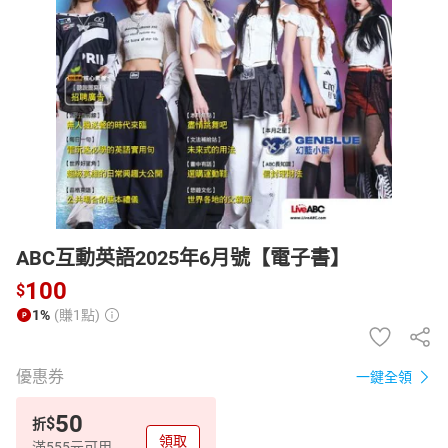
日本購物
電子/紙本書
HOT
ABC互動英語2025年6月號【電子書】
100
$
1%
(賺1點)
優惠券
一鍵全領
50
$
折
領取
滿555元可用