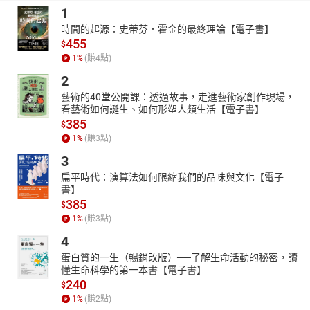
1
時間的起源：史蒂芬．霍金的最終理論【電子書】
455
$
1
%
(賺
4
點)
2
藝術的40堂公開課：透過故事，走進藝術家創作現場，
看藝術如何誕生、如何形塑人類生活【電子書】
385
$
1
%
(賺
3
點)
3
扁平時代：演算法如何限縮我們的品味與文化【電子
書】
385
$
1
%
(賺
3
點)
4
蛋白質的一生（暢銷改版）──了解生命活動的秘密，讀
懂生命科學的第一本書【電子書】
240
$
1
%
(賺
2
點)