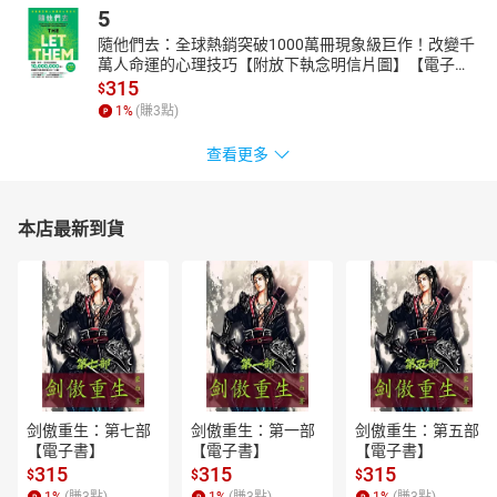
5
隨他們去：全球熱銷突破1000萬冊現象級巨作！改變千
萬人命運的心理技巧【附放下執念明信片圖】【電子
書】
315
$
1
%
(賺
3
點)
查看更多
本店最新到貨
剑傲重生：第七部
剑傲重生：第一部
剑傲重生：第五部
【電子書】
【電子書】
【電子書】
315
315
315
$
$
$