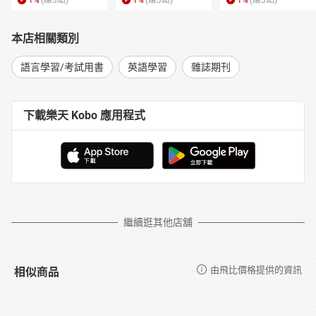
1
%
(賺
3
點)
1
%
(賺
3
點)
1
%
(賺
3
點)
本店相關類別
語言學習/考試用書
英語學習
雜誌期刊
下載樂天 Kobo 應用程式
繼續逛其他店舖
相似商品
由飛比價格提供的資訊