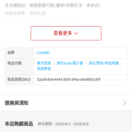
文法補給站：旅遊套裝行程/暑假(本期文法：未來式)
短篇故事集：綠野仙蹤
世界好望角：超級英雄的日常興趣大公開
安妮信箱：我最害怕的東西
查看更多
克漏字測驗：展現自我風格的街頭服飾
畫中有話：選購運動鞋
活用ABC：留學必備英語
品牌
LiveABC
流行最前線：無人機送餐的時代來臨
商品分類
樂天首頁
樂天Kobo電子書
語言學習/考試用書
悠遊文化：世界各地的父親節
英語學習
一本好書：星星滿口袋
商品貨號(SKU)
52a3643e-4444-3bf5-af9a-ce648f0cc6ff
ABC長知識：信封理財法
聽說圖寫：招聘廣告
全民英檢初級閱讀模擬試題
退換貨須知
本月之星：GENBLUE幻藍小熊 進軍韓流的大勢女團
★電子書無提供點讀功能及互動學習軟體下載。
本店熱銷商品
排名期間：2026/8/2 - 2026/8/8