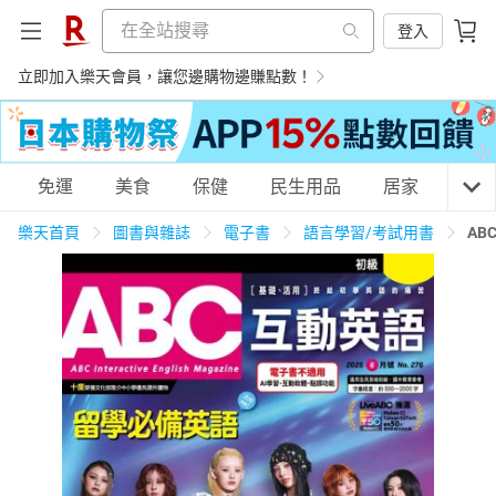
登入
立即加入樂天會員，讓您邊購物邊賺點數！
購物網分類
免運
美食
保健
民生用品
居家
3C
樂天首頁
圖書與雜誌
電子書
語言學習/考試用書
AB
天天免運
美食蛋糕
養生保健
民生用品
居家生活
3C家電
運動休閒
親子玩具
女裝
男裝
化妝保養
情趣用品