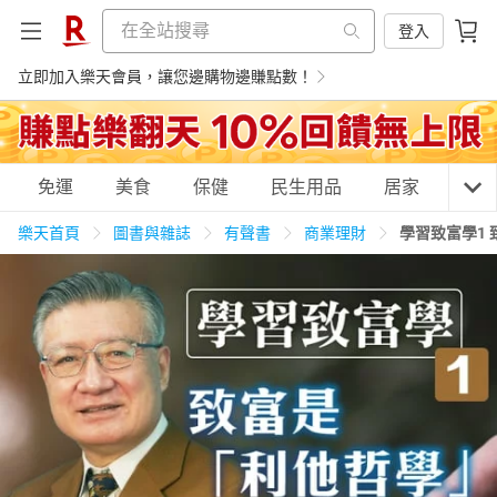
登入
立即加入樂天會員，讓您邊購物邊賺點數！
購物網分類
免運
美食
保健
民生用品
居家
3C
樂天首頁
圖書與雜誌
有聲書
商業理財
學習致富學1
天天免運
美食蛋糕
養生保健
民生用品
居家生活
3C家電
運動休閒
親子玩具
女裝
男裝
化妝保養
情趣用品