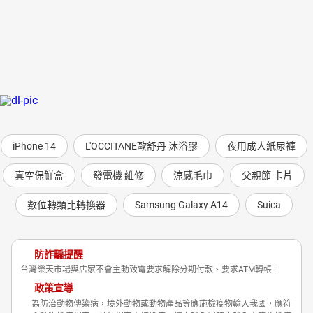
iPhone 14
L'OCCITANE歐舒丹 沐浴膠
夜用成人紙尿褲
真空保鮮盒
發電機 維修
涼感毛巾
父親節 卡片
數位轉類比轉換器
Samsung Galaxy A14
Suica
防詐騙提醒
台灣樂天市場與店家不會主動致電要求解除分期付款、要求ATM轉帳。
政策宣導
為防治動物傳染病，境外動物或動物產品等應施檢疫物輸入我國，應符