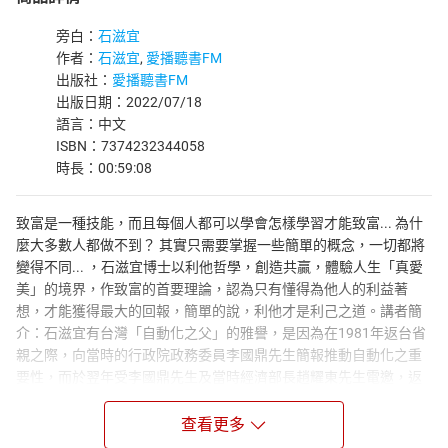
旁白：
石滋宜
作者：
石滋宜
,
愛播聽書FM
出版社：
愛播聽書FM
出版日期：2022/07/18
語言：中文
ISBN：7374232344058
時長：00:59:08
致富是一種技能，而且每個人都可以學會怎樣學習才能致富... 為什
麼大多數人都做不到？ 其實只需要掌握一些簡單的概念，一切都將
變得不同... ，石滋宜博士以利他哲學，創造共贏，體驗人生「真愛
美」的境界，作致富的首要理論，認為只有懂得為他人的利益著
想，才能獲得最大的回報，簡單的說，利他才是利己之道。講者簡
介：石滋宜有台灣「自動化之父」的雅譽，是因為在1981年返台省
親之際，向當時的行政院政務委員李國鼎先生簡報推動自動化之重
要性，而於翌年受李國鼎先生及當時經濟部長趙耀東先生電邀，返
台帶動台灣全面自動化。其為台灣企業界培訓人才超過50萬人次，
輔導廠商近4000家。並陸續推行「生產自動化推行計劃」、「全面
查看更多
提高生產力運動」、「全面提昇產品品質計劃」、「中小企業技術