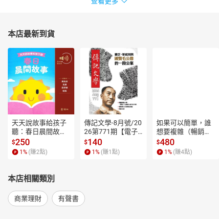
查看更多
本店最新到貨
天天說故事給孩子
傳記文學-8月號/20
如果可以簡單，誰
聽：春日晨間故事
26第771期【電子
想要複雜（暢銷經
【有聲書】
書】
典新編版）【電子
250
140
480
$
$
$
書】
1
%
(賺
2
點)
1
%
(賺
1
點)
1
%
(賺
4
點)
本店相關類別
商業理財
有聲書