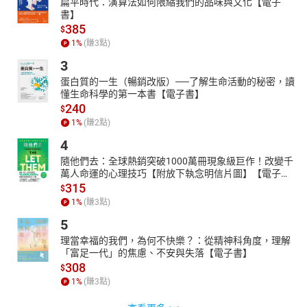
扁平時代：演算法如何限縮我們的品味與文化【電子
書】
385
$
1
%
(賺
3
點)
3
蛋白質的一生（暢銷改版）──了解生命活動的秘密，讀
懂生命科學的第一本書【電子書】
240
$
1
%
(賺
2
點)
4
隨他們去：全球熱銷突破1000萬冊現象級巨作！改變千
萬人命運的心理技巧【附放下執念明信片圖】【電子
書】
315
$
1
%
(賺
3
點)
5
理當幸福的我們，為何不快樂？：從精神科角度，理解
「富足一代」的焦慮、不安與失落【電子書】
308
$
1
%
(賺
3
點)