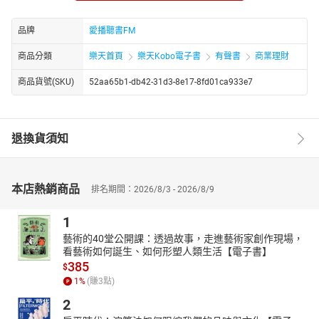
引進服務計劃」等重要專案，對台灣企業轉型、升級貢獻良多。稟
賦淵博的科技專業知識、加上良好的國際關係、豐富的工作經驗與
品牌
愛播聽書FM
精通英日文，因此，一再為國內外機構所肯定，世界銀行特別推薦
商品分類
樂天首頁
樂天Kobo電子書
有聲書
商業理財
為「開發中國家協助中小企業升級之典範」。由於積極參與亞洲生
產力組織之會務，並拓展亞洲各國之實質經貿交流，更曾當選為亞
商品貨號(SKU)
52aa65b1-db42-31d3-8e17-8fd01ca933e7
洲生產力組織理事會主席。章節：01企業是販售「滿意」與「信
賴」02真正利他，才會利己
退換貨須知
本店熱銷商品
排名期間：2026/8/3 - 2026/8/9
1
藝術的40堂公開課：透過故事，走進藝術家創作現場，
看藝術如何誕生、如何形塑人類生活【電子書】
385
$
1
%
(賺
3
點)
2