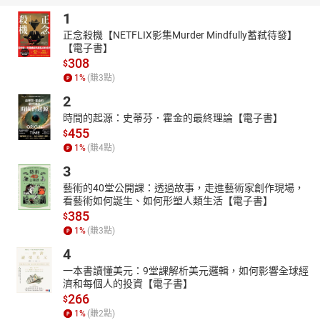
1
正念殺機【NETFLIX影集Murder Mindfully蓄弒待發】
【電子書】
308
$
1
%
(賺
3
點)
2
時間的起源：史蒂芬．霍金的最終理論【電子書】
455
$
1
%
(賺
4
點)
3
藝術的40堂公開課：透過故事，走進藝術家創作現場，
看藝術如何誕生、如何形塑人類生活【電子書】
385
$
1
%
(賺
3
點)
4
一本書讀懂美元：9堂課解析美元邏輯，如何影響全球經
濟和每個人的投資【電子書】
266
$
1
%
(賺
2
點)