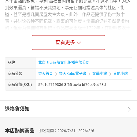
基于笛福的叔叔，亨利·笛福当时所留下的记录。在这本书中，为达
到效果逼真，笛福不厌其烦地、事无巨细地描述具体的社区、街
道，甚至是哪几间房屋发生大疫。此外，作品还提供了伤亡数字
表，并讨论各种不同记载、轶事的可信度。笛福的记述虽然是虚构
的，但更为详细和有系统。作品首次出版于1722年，其影响仅次于
《鲁滨逊漂流记》。笛福把这场鼠疫的发生、传播，引起的恐怖和
人心惶惶，以及死亡数字、逃疫的景况写得如身临其境。当时法国
查看更多
马赛鼠疫流行，引起了人们的特别关注。可以说，笛福的作品满足
了市民对鼠疫的好奇心。笛福对他所描写的人物理解较深，他善于
写个人在不利的环境中克服困难。他的主人公有聪明才智，充满活
品牌
北京明天远航文化传播有限公司
力，不信天命，相信“常识”。情节结构不落斧凿痕迹。笛福尤其擅长
商品分類
樂天首頁
樂天Kobo電子書
文學小說
其他小說
描写环境，细节逼真，虚构的情景写得使人如身临其境。
商品貨號(SKU)
52c1e57f-9336-3f65-ac4a-bf70ee9ed28d
退換貨須知
本店熱銷商品
排名期間：2026/7/31 - 2026/8/6