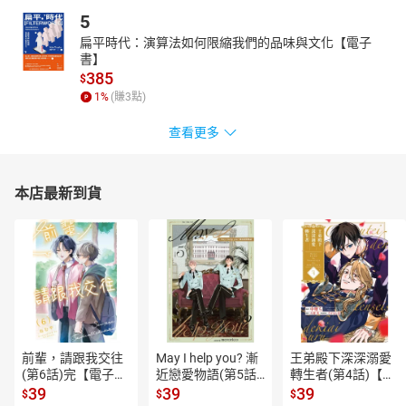
5
扁平時代：演算法如何限縮我們的品味與文化【電子
書】
385
$
1
%
(賺
3
點)
查看更多
本店最新到貨
前輩，請跟我交往
May I help you? 漸
王弟殿下深深溺愛
(第6話)完【電子
近戀愛物語(第5話)
轉生者(第4話)【電
書】
【電子書】
子書】
39
39
39
$
$
$