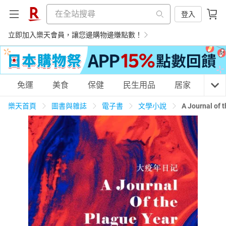
登入
立即加入樂天會員，讓您邊購物邊賺點數！
購物網分類
免運
美食
保健
民生用品
居家
3C
樂天首頁
圖書與雜誌
電子書
文學小說
A Journal
天天免運
美食蛋糕
養生保健
民生用品
居家生活
3C家電
運動休閒
親子玩具
女裝
男裝
化妝保養
情趣用品