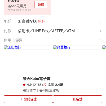
50
$
折
領取
滿555元可用
2026/08/09 15:59
截止
配送
無實體配送
免運
付款
信用卡／LINE Pay／AFTEE／ATM
信用卡優惠
樂天Kobo電子書
4.9
(2188)
追蹤
2.4萬
出貨速度
1 天
回應率
57%
追蹤店家
逛店舖