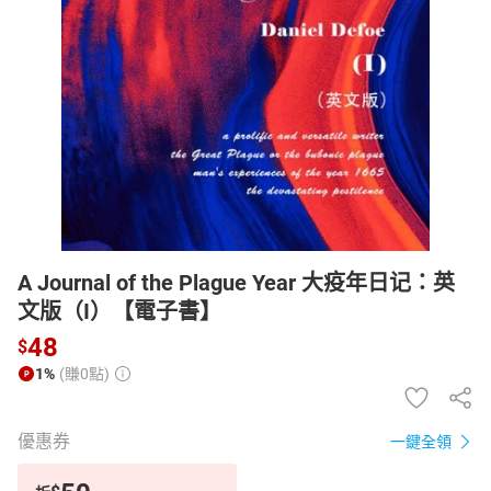
日本購物
電子/紙本書
HOT
A Journal of the Plague Year 大疫年日记：英
文版（I）【電子書】
48
$
1%
(賺0點)
優惠券
一鍵全領