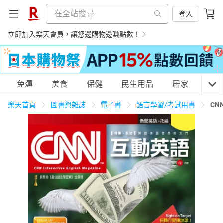
登入
立即加入樂天會員，讓您邊購物邊賺點數！
購物網分類
免運
美食
保健
民生用品
居家
3C
樂天首頁
圖書與雜誌
電子書
語言學習/考試用書
CN
天天免運
美食蛋糕
養生保健
民生用品
居家生活
3C家電
運動休閒
親子玩具
女裝
男裝
化妝保養
情趣用品