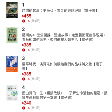
1
時間的起源：史蒂芬．霍金的最終理論【電子書】
455
$
1
%
(賺
4
點)
2
藝術的40堂公開課：透過故事，走進藝術家創作現場，
看藝術如何誕生、如何形塑人類生活【電子書】
385
$
1
%
(賺
3
點)
3
扁平時代：演算法如何限縮我們的品味與文化【電子
書】
385
$
1
%
(賺
3
點)
4
蛋白質的一生（暢銷改版）──了解生命活動的秘密，讀
懂生命科學的第一本書【電子書】
240
$
1
%
(賺
2
點)