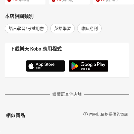
1
%
(賺
3
點)
1
%
(賺
3
點)
1
%
(賺
3
點)
本店相關類別
語言學習/考試用書
英語學習
雜誌期刊
下載樂天 Kobo 應用程式
繼續逛其他店舖
相似商品
由飛比價格提供的資訊