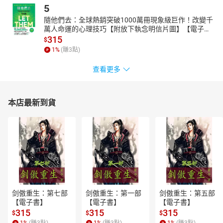
5
隨他們去：全球熱銷突破1000萬冊現象級巨作！改變千
萬人命運的心理技巧【附放下執念明信片圖】【電子
書】
315
$
1
%
(賺
3
點)
查看更多
本店最新到貨
剑傲重生：第七部
剑傲重生：第一部
剑傲重生：第五部
【電子書】
【電子書】
【電子書】
315
315
315
$
$
$