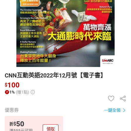
日本購物
電子/紙本書
HOT
CNN互動英語2022年12月號【電子書】
100
$
1%
(賺1點)
優惠券
一鍵全領
50
$
折
領取
滿555元可用