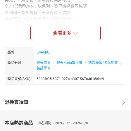
全方位理解CNN：以色列、黎巴嫩達邊界協議
英國國王有多富有？王室財產大清點
台東罕見地牛大翻身 釋放上百年能量！
談天說地話英文
狗急跳牆？！俄軍求助傭兵強攻烏東
查看更多
新聞片語通
單字聯想地圖：金融理財英語
CNN主編教你唸：重要金融機構及指數
品牌
LiveABC
撼動美國選情的「10月驚奇」
商品分類
樂天首頁
樂天Kobo電子書
語言學習/考試用書
萬物齊漲 大通膨時代來臨？！
英語學習
颶風重創美東濱海度假勝地 重建路遙遙
馳騁南美大草原 體驗阿根廷牛仔文化
商品貨號(SKU)
5303fc95-6371-327a-a307-567a4616abe9
★電子書無提供點讀功能及互動學習軟體下載。
退換貨須知
本店熱銷商品
排名期間：2026/8/2 - 2026/8/8