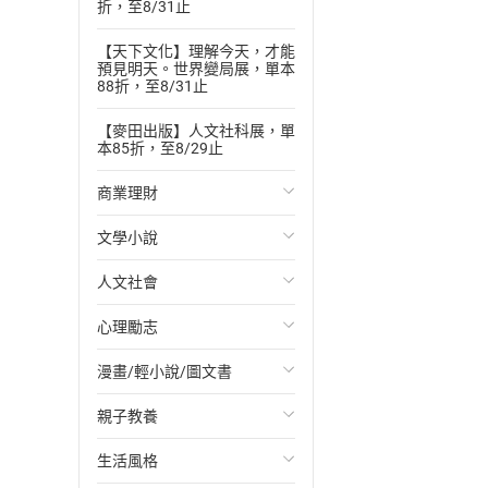
折，至8/31止
【天下文化】理解今天，才能
預見明天。世界變局展，單本
88折，至8/31止
【麥田出版】人文社科展，單
本85折，至8/29止
商業理財
文學小說
投資理財
人文社會
經濟/趨勢
歐美文學
心理勵志
財務/金融
日本文學
國際關係
漫畫/輕小說/圖文書
管理/領導
韓國文學
政治
心靈成長/情緒
親子教養
職場工作術
華文文學
社會科學
人際關係
輕小說
生活風格
成功法
經典文學
台灣/中國歷史
兩性關係
奇幻/科幻
教育現場