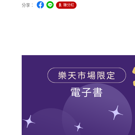
分享：
賺分紅