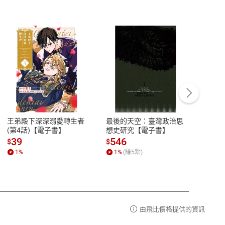
客服資訊
豫期
服務時間：週一到週五 10:00-12:00、
易解
13:00-17:00 (國定假日及例假日休息)
王弟殿下深深溺愛轉生者
最後的天空：臺灣政治思
鬼島
品性
客服電話：0080-1857077
(第4話)【電子書】
想史研究【電子書】
小事
請參
客服信箱：
聯絡店家
39
546
33
$
$
$
1
%
1
%
(賺
5
點)
1
%
由飛比價格提供的資訊