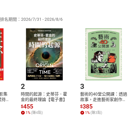
供即為完成之線上服務，經消費者事先同意始提供。」 之商品
排名期間：2026/7/31 - 2026/8/6
訂購本店鋪之商品即代表知悉本店鋪所銷售之商品為電子書，屬
取電子書，不得請求退貨退款。
品
放入
購物車
登入
帳號
欲取消訂單或辦理退貨時，請登入樂天市場，並於「我的訂單」
Shopping cart
Login
將依您的申請進行審核，待審核通過後將為您辦理退款事宜。
市場須以整筆訂單為單位進行取消/退貨，恕無法以單支商品取消
如何開始使用？
.選擇閱讀載具
Step2.
2
3
X影集
時間的起源：史蒂芬．霍
藝術的40堂公開課：透過
蓄弒待
金的最終理論【電子書】
故事，走進藝術家創作現
場，看藝術如何誕生、如
455
385
$
$
何形塑人類生活【電子
1
%
(賺
4
點)
1
%
(賺
3
點)
書】