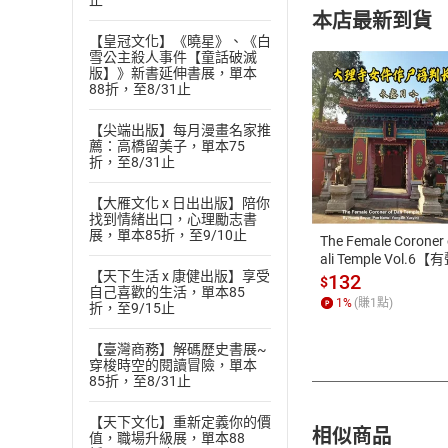
止
本店最新到貨
【皇冠文化】《曉星》、《白
雪公主殺人事件【童話破滅
版】》新書延伸書展，單本
88折，至8/31止
【尖端出版】每月漫畫名家推
薦：高橋留美子，單本75
付款方
折，至8/31止
ATM轉帳、信用卡
【大雁文化 x 日出出版】陪你
找到情緒出口，心理勵志書
展，單本85折，至9/10止
The Female Coroner 
ali Temple Vol.6【
【天下生活 x 康健出版】享受
書】
132
$
自己喜歡的生活，單本85
1
%
(賺
1
點)
折，至9/15止
【臺灣商務】解碼歷史書展~
穿梭時空的閱讀冒險，單本
85折，至8/31止
【天下文化】重新定義你的價
相似商品
值，職場升級展，單本88