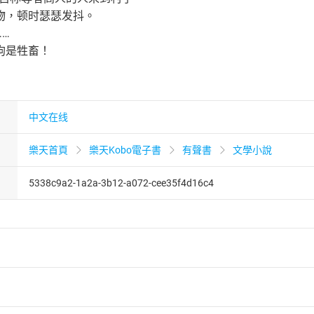
物，顿时瑟瑟发抖。
…
狗是牲畜！
中文在线
樂天首頁
樂天Kobo電子書
有聲書
文學小說
5338c9a2-1a2a-3b12-a072-cee35f4d16c4
者保護法
第
19
條第
1
項後段
暨
通訊交易解除權合理例外情事適用