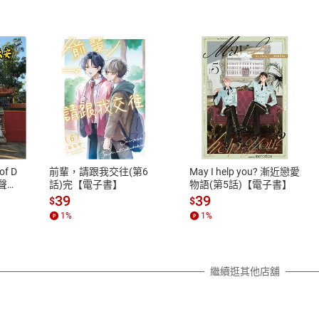
式
退換貨規範
、LINE PAY、AFTEE
本店是否提供消費者保護法七日猶
之權利，遽消費者保護法及通訊交
of D
前輩，請跟我交往(第6
May I help you? 漸近戀愛
除權合理例外情事適用準則，依商
有聲
話)完【電子書】
物語(第5話)【電子書】
質各有不同規定。詳細退換貨說明
39
39
$
$
照各商品說明。
1
%
1
%
詳細說明
繼續逛其他店舖