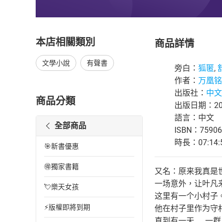
本店相關類別
商品詳情
文學小說
有聲書
旁白：
狐匿
,
作者：
万凰铭
出版社：
中文
商品分類
出版日期：202
語言：中文
全部商品
ISBN：75906
時長：07:14:
🎯新書優惠
🉐獨家書籍
又名：原来我真是
一场意外，让叶凡
💘樂天女孩
这里有一个小村子
⚡版權即將到期
他在村子里作为守
直到有一天……一