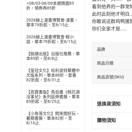
⭐08/03-08/09本週精選85
看到他养的一群宠
折，領券再85折
此时此刻他才明白…
2026線上漫畫博覽會-漫畫，
你敢说这群鸡鸭猪
單本79折起，至8/15止
你们全家才是……
2026線上漫畫博覽會-輕小
說，單本79折起，至8/15止
品牌
【臉譜出版】出版社推薦，單
本85折，至8/8止
商品分類
【皇冠文化】哈利波特繁體中
文版系列，單本88折，套書
商品貨號(SKU)
82折起，至8/31止
【高寶書版】馬伯庸《桃花源
沒事兒》系列延伸書展，單本
85折起，至8/25止
退換貨須知
【小角落文化】閱來閱好玩，
暑期書展，單本82折，至
購物須知
退換貨規定：
8/16止
(
一
)
依
消費