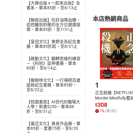
【大牌出版 x 一起來出版】全
內容或一經提
書系，單本85折，至8/13止
購書須知
定。
本店熱銷商品
【聯經出版】吃好油降血糖，
(
二
)
消費者
從控醣到舒壓的全方位健康提
且已下載
/
存
案，單本85折，至7/31止
挑選
商
退貨方式：您
Choose
【皇冠文化】東野圭吾紀念書
貨」，本店鋪
展，單本85折起，至8/31止
請注意，樂天
購書後，
【啟動文化】翻轉思維的練習
－《利他》延伸書展，單本
85折，至8/14止
Step1
【橡樹林文化】一行禪師百歲
1
誕辰紀念書展，單本85折，
至8/22止
正念殺機【NETFLI
Murder Mindfully
【校園書房】AI世代的職場大
發】【電子書】
308
$
人學！新書$250、單本88
1
%
(賺
3
點)
折，至8/31止
【蓋亞文化】黃易作品展，單
本85折、套書75折，至8/20