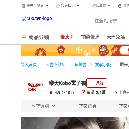
樂天生態圈
我要開店
網站導覽
購
優惠券
抽獎優惠
天天免運
商品分類
原来
樂天首頁
圖書與雜誌
有聲書
文學小說
樂天Kobo電子書
追蹤
4.9
(2188)
追蹤
2.4萬
出貨
本店類別
店家首頁
店家