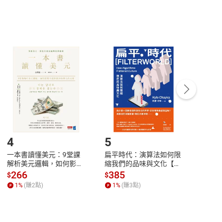
，不適用消保法第
19
條第
1
項七日內無條件退貨之規
非以有形媒介提供之數位內容，消費者同意若訂購後
付款
方式
完成
訂單
中點選「瀏覽訂單明細」
>
「申請取消訂單
/
退
Payment
Complete
/退貨。
登入帳號，下載書籍後看書
4
5
6
一本書讀懂美元：9堂課
扁平時代：演算法如何限
本物
解析美元邏輯，如何影響
縮我們的品味與文化【電
說，
全球經濟和每個人的投資
子書】
來】
266
385
28
$
$
$
【電子書】
1
%
(賺
2
點)
1
%
(賺
3
點)
1
%