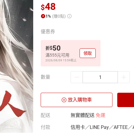
48
$
1%
(賺0點)
優惠券
50
$
折
領取
滿555元可用
2026/08/09 15:59
截止
數量
放入購物車
配送
無實體配送
免運
付款
信用卡／LINE Pay／AFTEE／