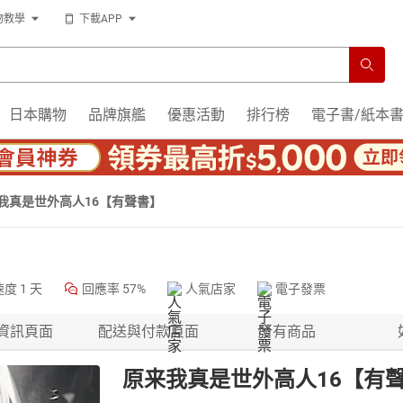
物教學
下載APP
日本購物
品牌旗艦
優惠活動
排行榜
電子書/紙本
我真是世外高人16【有聲書】
速度
1 天
回應率
57%
人氣店家
電子發票
資訊頁面
配送與付款頁面
所有商品
原来我真是世外高人16【有