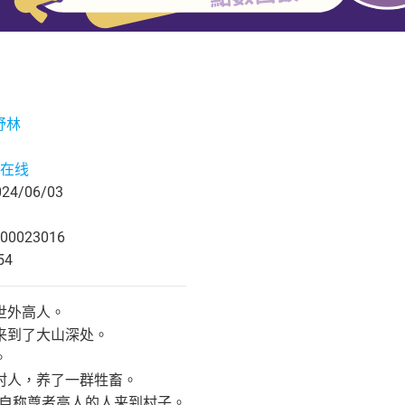
舒林
在线
4/06/03
00023016
54
世外高人。
来到了大山深处。
。
村人，养了一群牲畜。
群自称尊者高人的人来到村子。