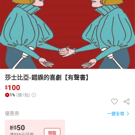
日本購物
電子/紙本書
HOT
莎士比亞-錯誤的喜劇【有聲書】
100
$
1%
(賺1點)
優惠券
一鍵全領
50
$
折
領取
滿555元可用