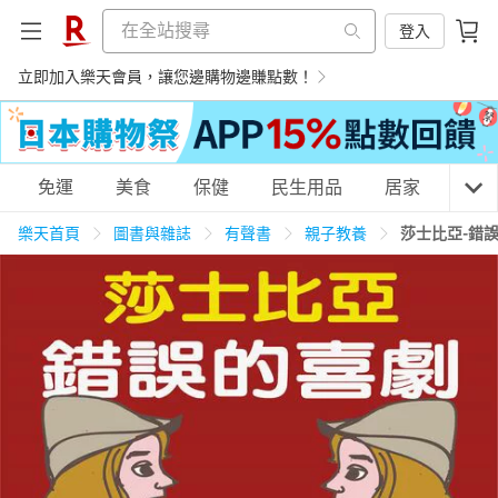
登入
立即加入樂天會員，讓您邊購物邊賺點數！
購物網分類
免運
美食
保健
民生用品
居家
3C
樂天首頁
圖書與雜誌
有聲書
親子教養
莎士比亞-錯
天天免運
美食蛋糕
養生保健
民生用品
居家生活
3C家電
運動休閒
親子玩具
女裝
男裝
化妝保養
情趣用品