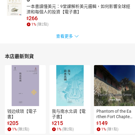
一本書讀懂美元：9堂課解析美元邏輯，如何影響全球經
濟和每個人的投資【電子書】
266
$
1
%
(賺
2
點)
查看更多
本店最新到貨
钱边续琐【電子
我与南水北调【電
Phantom of the Ea
書】
子書】
rthen Fort Chapter
 4【有聲書】
205
215
149
$
$
$
1
%
(賺
2
點)
1
%
(賺
2
點)
1
%
(賺
1
點)