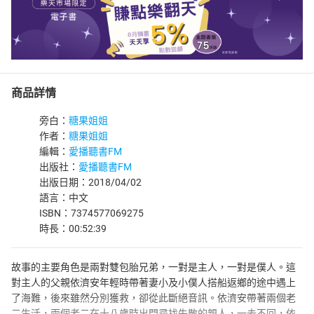
商品詳情
旁白：
糖果姐姐
作者：
糖果姐姐
編輯：
愛播聽書FM
出版社：
愛播聽書FM
出版日期：2018/04/02
語言：中文
ISBN：7374577069275
時長：00:52:39
故事的主要角色是兩對雙包胎兄弟，一對是主人，一對是僕人。這
對主人的父親依濟安年輕時帶著妻小及小僕人搭船返鄉的途中遇上
了海難，後來雖然分別獲救，卻從此斷絕音訊。依濟安帶著兩個老
二生活，兩個老二在十八歲時出門尋找失散的親人，一去不回，依