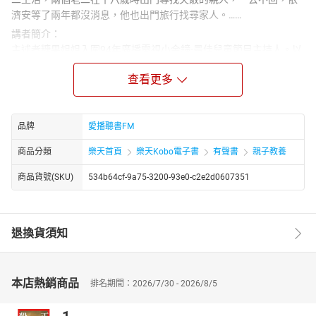
濟安等了兩年都沒消息，他也出門旅行找尋家人。……
講者簡介：
主述者糖果姐姐入圍94年廣播電視小金鐘-最佳兒童節目主持人。以
角色扮演呈現戲劇故事，配樂音效恰如其分，緊湊悅耳又好聽。每
查看更多
集附「甜蜜叮嚀」，啟迪小朋友的生命智慧及教導生活習慣。糖果
姐姐所說的故事，期望可以帶動所有陪伴孩子成長的大人和孩子一
起討論、分享、理解生命中的奧妙，建構生命的價值、意義和生活
方式。
品牌
愛播聽書FM
章節：
商品分類
樂天首頁
樂天Kobo電子書
有聲書
親子教養
錯誤的喜劇第01章
錯誤的喜劇第02章
商品貨號(SKU)
534b64cf-9a75-3200-93e0-c2e2d0607351
退換貨須知
本店熱銷商品
排名期間：2026/7/30 - 2026/8/5