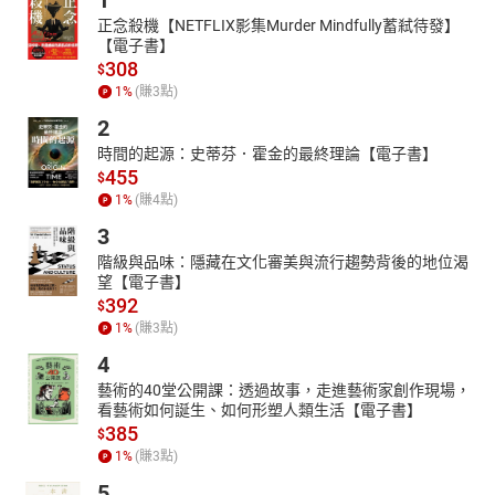
1
正念殺機【NETFLIX影集Murder Mindfully蓄弒待發】
【電子書】
308
$
1
%
(賺
3
點)
2
時間的起源：史蒂芬．霍金的最終理論【電子書】
455
$
1
%
(賺
4
點)
3
階級與品味：隱藏在文化審美與流行趨勢背後的地位渴
望【電子書】
392
$
1
%
(賺
3
點)
4
藝術的40堂公開課：透過故事，走進藝術家創作現場，
看藝術如何誕生、如何形塑人類生活【電子書】
385
$
1
%
(賺
3
點)
5