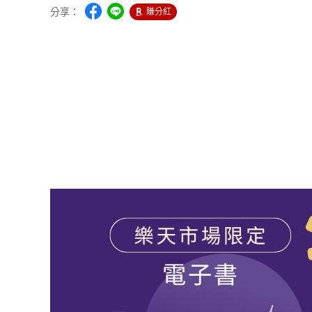
分享：
賺分紅