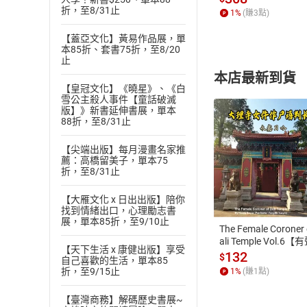
折，至8/31止
1
%
(賺
3
點)
【蓋亞文化】黃易作品展，單
本85折、套書75折，至8/20
止
本店最新到貨
【皇冠文化】《曉星》、《白
雪公主殺人事件【童話破滅
版】》新書延伸書展，單本
88折，至8/31止
【尖端出版】每月漫畫名家推
薦：高橋留美子，單本75
付款方
折，至8/31止
【大雁文化 x 日出出版】陪你
ATM轉帳、信用卡
找到情緒出口，心理勵志書
展，單本85折，至9/10止
The Female Coroner 
ali Temple Vol.6【
【天下生活 x 康健出版】享受
書】
132
$
自己喜歡的生活，單本85
折，至9/15止
1
%
(賺
1
點)
【臺灣商務】解碼歷史書展~