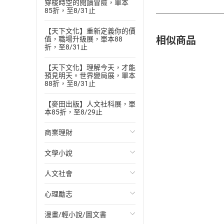
穿梭時空的閱讀冒險，單本
85折，至8/31止
【天下文化】重新定義你的價
相似商品
值，職場升級展，單本88
折，至8/31止
【天下文化】理解今天，才能
預見明天。世界變局展，單本
88折，至8/31止
【麥田出版】人文社科展，單
本85折，至8/29止
商業理財
文學小說
投資理財
人文社會
經濟/趨勢
歐美文學
心理勵志
財務/金融
日本文學
國際關係
漫畫/輕小說/圖文書
管理/領導
韓國文學
政治
心靈成長/情緒