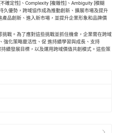
nty [不確定性]、Complexity [複雜性]、Ambiguity [模糊
持持久優勢，跨域協作成為推動創新、擴展市場及提升
進產品創新、進入新市場，並提升企業形象和品牌價
等挑戰。為了應對這些挑戰並抓住機會，企業需在跨域
、強化策略靈活性、促 進持續學習與成長、支持
 [公司治理]）與可持續發展目標，以及運用跨域價值共創模式。這些策