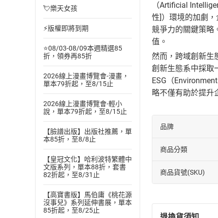
（Artificial Int
💘樂天女孩
性]）環境的加劇
⚡版權即將到期
競爭力的關鍵策略
值。
⭐08/03-08/09本週精選85
然而，跨域創新生
折，領券再85折
創新生態系中採取
2026線上漫畫博覽會-漫畫，
ESG（Environ
單本79折起，至8/15止
略不僅有助於提升
2026線上漫畫博覽會-輕小
說，單本79折起，至8/15止
品牌
【臉譜出版】出版社推薦，單
本85折，至8/8止
商品分類
【皇冠文化】哈利波特繁體中
文版系列，單本88折，套書
商品貨號(SKU)
82折起，至8/31止
【高寶書版】馬伯庸《桃花源
沒事兒》系列延伸書展，單本
85折起，至8/25止
退換貨須知