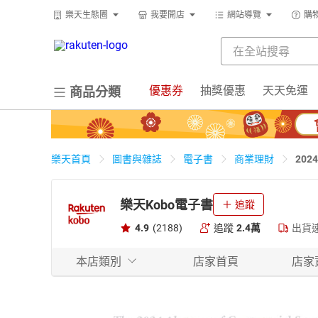
樂天生態圈
我要開店
網站導覽
購
優惠券
抽獎優惠
天天免運
商品分類
20
樂天首頁
圖書與雜誌
電子書
商業理財
子書
樂天Kobo電子書
追蹤
4.9
(2188)
追蹤
2.4萬
出貨
本店類別
店家首頁
店家