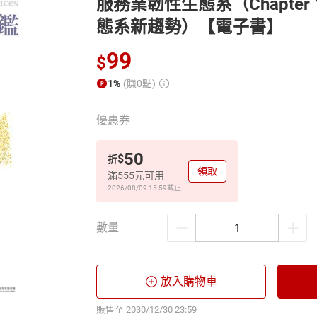
服務業韌性生態系（Chapte
態系新趨勢）【電子書】
99
$
1%
(賺0點)
優惠券
50
$
折
領取
滿555元可用
2026/08/09 15:59
截止
數量
放入購物車
販售至 2030/12/30 23:59