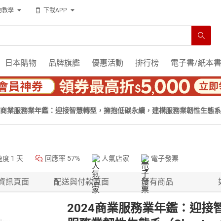
物教學
下載APP
日本購物
品牌旗艦
優惠活動
排行榜
電子書/紙本
24商業服務業年鑑：迎接智慧轉型，擁抱低碳永續，建構服務業韌性生態系（C
】
速度
1 天
回應率
57%
人氣店家
電子發票
資訊頁面
配送與付款頁面
所有商品
2024商業服務業年鑑：迎