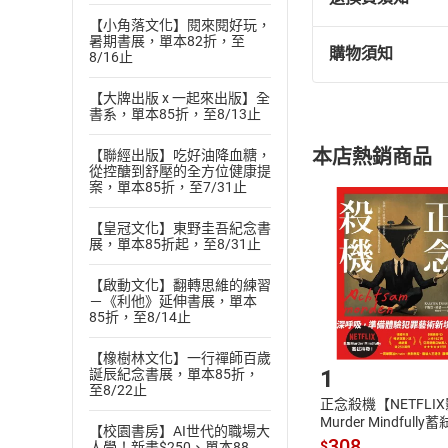
【小角落文化】閱來閱好玩，
暑期書展，單本82折，至
購物須知
8/16止
退換貨規定：
(
一
)
依
消費
【大牌出版 x 一起來出版】全
內容或一經提
書系，單本85折，至8/13止
購書須知
定。
本店熱銷商品
【聯經出版】吃好油降血糖，
(
二
)
消費者
從控醣到舒壓的全方位健康提
且已下載
/
存
案，單本85折，至7/31止
挑選
商
退貨方式：您
Choose
【皇冠文化】東野圭吾紀念書
貨」，本店鋪
展，單本85折起，至8/31止
請注意，樂天
購書後，
【啟動文化】翻轉思維的練習
－《利他》延伸書展，單本
85折，至8/14止
Step1
【橡樹林文化】一行禪師百歲
1
誕辰紀念書展，單本85折，
至8/22止
正念殺機【NETFLI
Murder Mindfully
【校園書房】AI世代的職場大
發】【電子書】
308
$
人學！新書$250、單本88