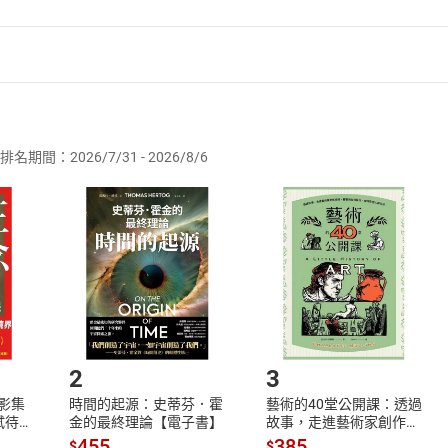
者保護法
第
19
條第
1
項後段
暨
通訊交易解除權合理例外情事適用
供即為完成之線上服務，經消費者事先同意始提供。」 之商品
排名期間：2026/7/31 - 2026/8/6
訂購本店鋪之商品即代表知悉本店鋪所銷售之商品為電子書，屬
取電子書，不得請求退貨退款。
品
放入
購物車
登入
帳號
欲取消訂單或辦理退貨時，請登入樂天市場，並於「我的訂單」
Shopping cart
Login
將依您的申請進行審核，待審核通過後將為您辦理退款事宜。
市場須以整筆訂單為單位進行取消/退貨，恕無法以單支商品取消
如何開始使用？
.選擇閱讀載具
Step2.
2
3
X影集
時間的起源：史蒂芬．霍
藝術的40堂公開課：透過
蓄弒待
金的最終理論【電子書】
故事，走進藝術家創作現
場，看藝術如何誕生、如
455
385
$
$