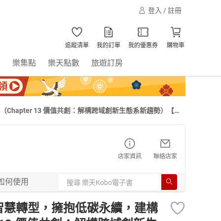
登入 / 註冊
追蹤清單
我的訂單
我的優惠券
購物車
書
樂集點
樂天點數
旅遊訂房
hapter 13 價值共創：解構跨域創新生態系新趨勢）【電
店家資訊
聯絡店家
如何使用
接智慧轉型，擁抱低碳永續，建構