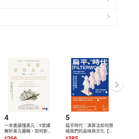
準則
第
2
條第
5
款之規定，「非以有形媒介提供之數位
，不適用消保法第
19
條第
1
項七日內無條件退貨之規
非以有形媒介提供之數位內容，消費者同意若訂購後
付款
方式
完成
訂單
中點選「瀏覽訂單明細」
>
「申請取消訂單
/
退
Payment
Complete
/退貨。
登入帳號，下載書籍後看書
4
5
6
一本書讀懂美元：9堂課
扁平時代：演算法如何限
本物
解析美元邏輯，如何影響
縮我們的品味與文化【電
說，
全球經濟和每個人的投資
子書】
來】
266
385
28
$
$
$