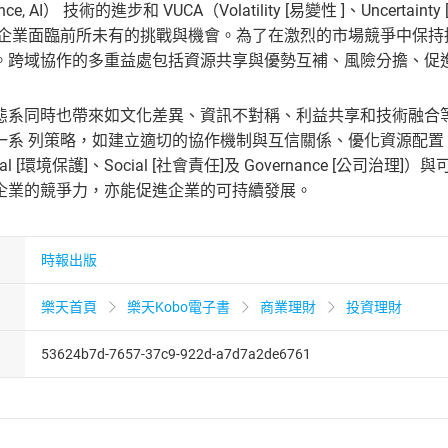
elligence, AI） 技術的進步和 VUCA（Volatility [易變性 ]、Uncertai
，企業面臨前所未有的挑戰與機會。為了在激烈的市場競爭中保
。跨域協作的多重益處包括資源共享與優勢互補、風險分擔、促
態系同時也帶來如文化差異、資訊不對稱、利益共享和技術融合
一系 列策略，如建立適切的協作機制與互信關係、優化資源配置
mental [環境保護]、Social [社會責任]及 Governance
企業的競爭力，亦能促進企業的可持續發展。
時報出版
樂天首頁
樂天Kobo電子書
商業理財
投資理財
53624b7d-7657-37c9-922d-a7d7a2de6761