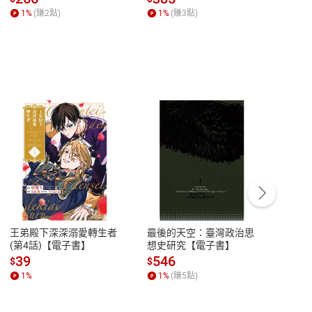
【電子書】
1
%
(賺
2
點)
1
%
(賺
3
點)
1
%
客服資訊
豫期
服務時間：週一到週五 10:00-12:00、
易解
13:00-17:00 (國定假日及例假日休息)
王弟殿下深深溺愛轉生者
最後的天空：臺灣政治思
鬼島
品性
客服電話：0080-1857077
(第4話)【電子書】
想史研究【電子書】
小事
請參
客服信箱：
聯絡店家
39
546
33
$
$
$
1
%
1
%
(賺
5
點)
1
%