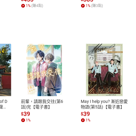
何形塑人類生活【電子
1
%
(賺
4
點)
1
%
(賺
3
點)
書】
式
退換貨規範
、LINE PAY、AFTEE
本店是否提供消費者保護法七日猶
之權利，遽消費者保護法及通訊交
of D
前輩，請跟我交往(第6
May I help you? 漸近戀愛
除權合理例外情事適用準則，依商
有聲
話)完【電子書】
物語(第5話)【電子書】
質各有不同規定。詳細退換貨說明
39
39
$
$
照各商品說明。
1
%
1
%
詳細說明