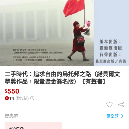
日本購物
電子/紙本書
HOT
二手時代：追求自由的烏托邦之路（諾貝爾文
學獎作品，限量燙金簽名版）【有聲書】
550
$
1%
(賺5點)
優惠券
一鍵全領