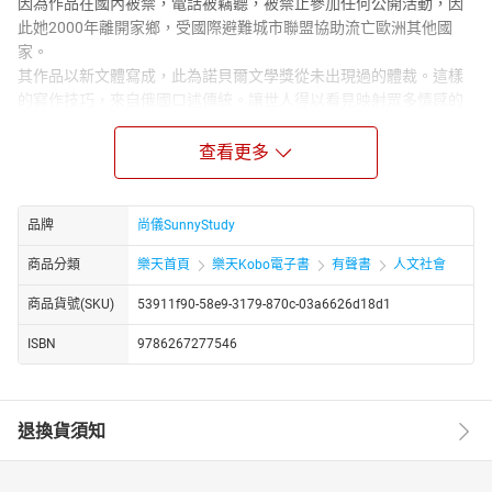
因為作品在國內被禁，電話被竊聽，被禁止參加任何公開活動，因
此她2000年離開家鄉，受國際避難城市聯盟協助流亡歐洲其他國
家。
其作品以新文體寫成，此為諾貝爾文學獎從未出現過的體裁。這樣
的寫作技巧，來自俄國口述傳統。讓世人得以看見映射眾多情感的
世界，透過拼貼許多聲音，使作品介於報導文學與散文之間，是一
種記錄真相的文獻文學。
查看更多
她每部作品都花費數年書寫，訪問數百人，對象跨越數個世代，從
1917年到今天。可說是關於蘇維埃靈魂的長篇史詩。其描繪的人性
拼圖和提出的問題，使其作品不僅是關乎蘇聯而是甚至於全體人
品牌
尚儀SunnyStudy
類。
商品分類
樂天首頁
樂天Kobo電子書
有聲書
人文社會
除了2015年諾貝爾文學獎與1999年赫爾得獎，其作品獲獎無數，
《戰爭沒有女人的臉：169個被掩蓋的女性聲音》獲得2011波蘭安
商品貨號(SKU)
53911f90-58e9-3179-870c-03a6626d18d1
格魯斯中歐文學獎、2011波蘭理查德‧卡布辛斯基獎報導文學類。
《車諾比的聲音》獲得2005全美書評人協會獎、1996瑞典筆會圖霍
ISBN
9786267277546
爾斯基獎。《二手時間：追求自由的烏托邦之路》獲得2013法國文
學界四大獎——法國梅迪奇獎散文類、2013德國藝文界最高榮譽——
德國書商和平獎。
退換貨須知
【譯者簡介】
呂寧思。1955年生於瀋陽，現為香港鳳凰衛視資訊台執行總編輯、
副台長，南京大學客座教授、西華大學客座教授。為復旦大學歷史