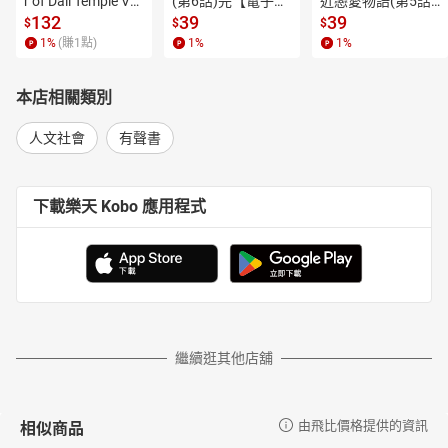
r of Dali Temple Vo
(第6話)完【電子
近戀愛物語(第5話)
書籍介紹
l.6【有聲書】
書】
【電子書】
132
39
39
$
$
$
作譯者與朗讀者介紹
1
%
(賺
1
點)
1
%
1
%
各界推薦
國際好評
本店相關類別
總導讀 亞歷塞維奇的口述紀實文學—聆觀世人的心聲與風塵
導讀 一手空間、二手時代與三手迴響—回到過去的永遠鄉愁
人文社會
有聲書
參與者筆記
第一部 街談巷語和廚房對談01
第一部 街談巷語和廚房對談02
下載樂天 Kobo 應用程式
第一部 專政之美和水泥中的蝴蝶之謎01
第一部 專政之美和水泥中的蝴蝶之謎02
第一部 專政之美和水泥中的蝴蝶之謎03
第一部 專政之美和水泥中的蝴蝶之謎04
第一部 兄弟和姊妹，劊子手、受害者和選民01
第一部 兄弟和姊妹，劊子手、受害者和選民02
第一部 耳語、吶喊，還有狂喜01
繼續逛其他店舖
第一部 耳語、吶喊，還有狂喜02
第一部 孤獨的紅色元帥和被遺忘的那三天革命01
第一部 孤獨的紅色元帥和被遺忘的那三天革命02
相似商品
由飛比價格提供的資訊
第一部 孤獨的紅色元帥和被遺忘的那三天革命03