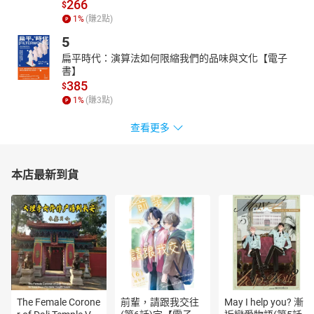
266
$
革，是對資本主義與自由的嚮往，卻換來動蕩不安的社會景況。相
1
%
(賺
2
點)
較之下，過去的「共產」時代，顯得「單純」許多。我們看見，在
5
自由開放以後，知識份子當起清潔工、大學教師在街頭叫賣。當社
扁平時代：演算法如何限縮我們的品味與文化【電子
會結構改變，需要的能力與追求的目標也不相同，這是過去他們無
書】
法想像，如今卻無能為力的。無所適從的他們，不知未來該往哪裡
385
$
走……
1
%
(賺
3
點)
在這個名為自由的實驗裡，不論是學者、建築師還是清潔工，都在
尋求更好的生活方式，宛如在找尋一個遙不可及的烏托邦。究竟是
查看更多
蘇維埃的本性過於根深柢固，讓他們無法走向另一種生活？還是他
們注定只能追尋一個不可能的夢想？蘇聯解體已經過了二十年，如
今人民憤怒於現狀，開始嚮往「往日」的美好，戈巴契夫成了人民
本店最新到貨
的敵人，史達林重回人民懷抱，普丁繼續連任，猶如世界各地一再
複製的「獨裁政權」。身為白俄羅斯人，她的國家目前的統治者也
是從1994年至今從未換過。對她來說，蘇聯解體了，但周遭的一切
仍舊沒有改變，如同她所遭受的迫害。終究，自由還是那麼遙不可
及.....
有聲出版：貓頭鷹出版與尚儀數位學習聯合出版
【目錄】
The Female Corone
前輩，請跟我交往
May I help you? 漸
版權宣告