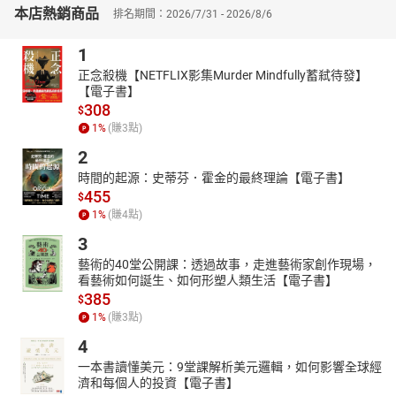
本店熱銷商品
排名期間：2026/7/31 - 2026/8/6
系學士、華東師範大學俄羅斯文學碩士、澳洲雪梨大學亞洲研究博
士。曾擔任記者、節目主持人。
1
【朗讀者簡介】
正念殺機【NETFLIX影集Murder Mindfully蓄弒待發】
尚儀有聲製播中心是專業的有聲出版品製作與發行單位，由獲得八
【電子書】
座金鐘獎的配音大師袁光麟先生擔任聲音總監。江依倫，一個屬於
308
$
山與海的人類，自由奔放，不願被束縛，聲音也是一樣；願所有相
1
%
(賺
3
點)
遇，都適逢其時；願能透過說書、讓您聽書的過程能如臨其中，細
2
細品味；願作者的書中字句，觸動您心。
時間的起源：史蒂芬．霍金的最終理論【電子書】
【書籍簡介】
455
$
2015諾貝爾文學獎系列作
1
%
(賺
4
點)
俄文直譯繁中版2016年首度上市
3
「從來沒有人教育我們自由是什麼，我們只被教育如何為自由而犧
藝術的40堂公開課：透過故事，走進藝術家創作現場，
牲。」
看藝術如何誕生、如何形塑人類生活【電子書】
人類太容易遺忘過去，總是在重蹈覆轍……當1991年蘇聯解體那一
385
$
刻，有人期待變革，有些人恐懼改變，二十世紀的九〇年代，俄羅
1
%
(賺
3
點)
斯的自殺人數是世界第一。《二手時代》這本書，便是透過二十年
4
來一個個自殺者的人生，觀察社會痛苦轉型下，人類最深刻的本質
一本書讀懂美元：9堂課解析美元邏輯，如何影響全球經
和欲求。
濟和每個人的投資【電子書】
我們是共產主義的孩子，卻在過資本主義的生活……最初十年的變