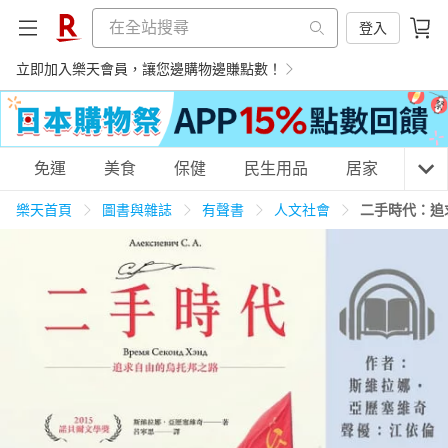
登入
立即加入樂天會員，讓您邊購物邊賺點數！
購物網分類
免運
美食
保健
民生用品
居家
3C
樂天首頁
圖書與雜誌
有聲書
人文社會
二手時代：追
天天免運
美食蛋糕
養生保健
民生用品
居家生活
3C家電
運動休閒
親子玩具
女裝
男裝
化妝保養
情趣用品