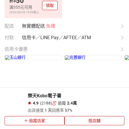
50
$
折
領取
滿555元可用
2026/08/09 15:59
截止
配送
無實體配送
免運
付款
信用卡／LINE Pay／AFTEE／ATM
信用卡優惠
樂天Kobo電子書
4.9
(2188)
追蹤
2.4萬
出貨速度
1 天
回應率
57%
追蹤店家
逛店舖