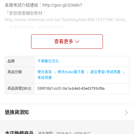
各類考試介紹連結：http://goo.gl/Q3edo7
「索取隨書輔助教材：
http://www.chienhua.com.tw/TeachingAids/BN/1E571081.html」
◎彙集重點提要，易讀印象深刻
本書編者結合各家名師之菁華，融合整理後將其分章分類各章前有
查看更多
重點提示，分析章節內容，讀者一看便知何處必須熟讀。其後則為
必讀重點整理與速讀，公共政策範圍廣闊，可快速抓住必考重重
點，節省大量時間。
品牌
千華數位文化
◎精選擬答範例，掌握答題要訣
各章重點精論之後，混合測驗式及申論式題型，使讀者能在讀畢一
商品分類
樂天首頁
樂天Kobo電子書
語言學習/考試用書
考試用書
章節便實戰演練一番，達到事半功倍之效，並驗收研讀成果，而申
論題部分附上編者之擬答，使讀者了解作答方式及重點摘要，不至
商品貨號(SKU)
539f10b7-cc31-3a1a-b4e3-43ed3793cf8a
於臨到考場而慌亂手腳。
◎最新試題精析，明瞭命題脈動
公共管理牽涉層面極廣，本書收錄最新試題及解析，能使考生掌握
退換貨須知
考題趨勢，配合本書按部就班，必能做好有效率的準備工作，從容
應考，獲取高分。
本店熱銷商品
排名期間：2026/8/1 - 2026/8/7