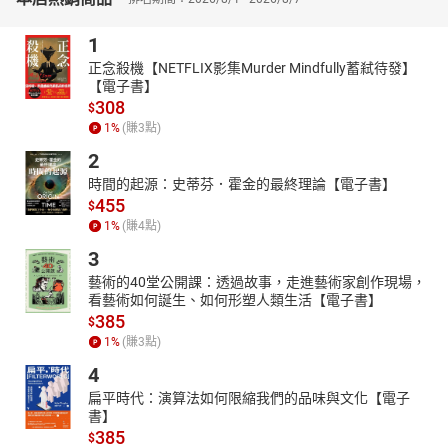
1
正念殺機【NETFLIX影集Murder Mindfully蓄弒待發】
【電子書】
308
$
1
%
(賺
3
點)
2
時間的起源：史蒂芬．霍金的最終理論【電子書】
455
$
1
%
(賺
4
點)
3
藝術的40堂公開課：透過故事，走進藝術家創作現場，
看藝術如何誕生、如何形塑人類生活【電子書】
385
$
1
%
(賺
3
點)
4
扁平時代：演算法如何限縮我們的品味與文化【電子
書】
385
$