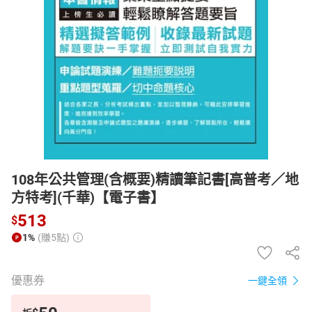
日本購物
電子/紙本書
HOT
108年公共管理(含概要)精讀筆記書[高普考／地
方特考](千華)【電子書】
513
$
1%
(賺5點)
優惠券
一鍵全領