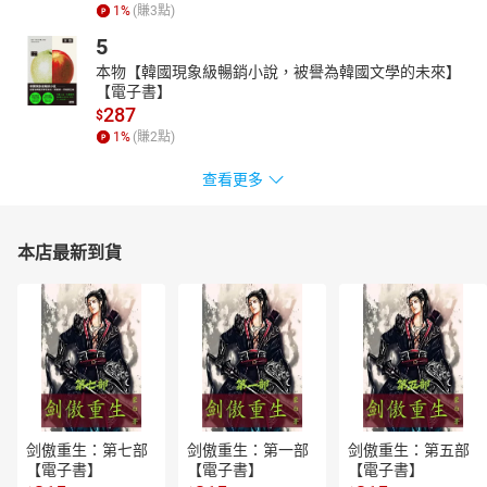
1
%
(賺
3
點)
5
本物【韓國現象級暢銷小說，被譽為韓國文學的未來】
【電子書】
287
$
1
%
(賺
2
點)
查看更多
本店最新到貨
剑傲重生：第七部
剑傲重生：第一部
剑傲重生：第五部
【電子書】
【電子書】
【電子書】