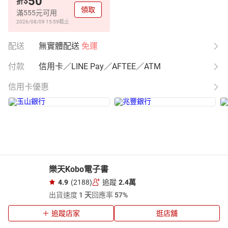
50
$
折
領取
滿555元可用
2026/08/09 15:59
截止
配送
無實體配送
免運
付款
信用卡／LINE Pay／AFTEE／ATM
信用卡優惠
樂天Kobo電子書
4.9
(2188)
追蹤
2.4萬
出貨速度
1 天
回應率
57%
追蹤店家
逛店舖