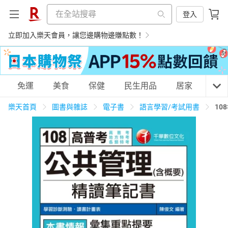
登入
立即加入樂天會員，讓您邊購物邊賺點數！
購物網分類
免運
美食
保健
民生用品
居家
3C
樂天首頁
圖書與雜誌
電子書
語言學習/考試用書
10
天天免運
美食蛋糕
養生保健
民生用品
居家生活
3C家電
運動休閒
親子玩具
女裝
男裝
化妝保養
情趣用品