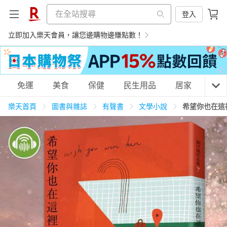
登入
立即加入樂天會員，讓您邊購物邊賺點數！
購物網分類
免運
美食
保健
民生用品
居家
3C
樂天首頁
圖書與雜誌
有聲書
文學小說
希望你也在這
天天免運
美食蛋糕
養生保健
民生用品
居家生活
3C家電
運動休閒
親子玩具
女裝
男裝
化妝保養
情趣用品