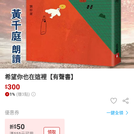
日本購物
電子/紙本書
HOT
希望你也在這裡【有聲書】
300
$
1%
(賺3點)
優惠券
一鍵全領
50
$
折
領取
滿555元可用