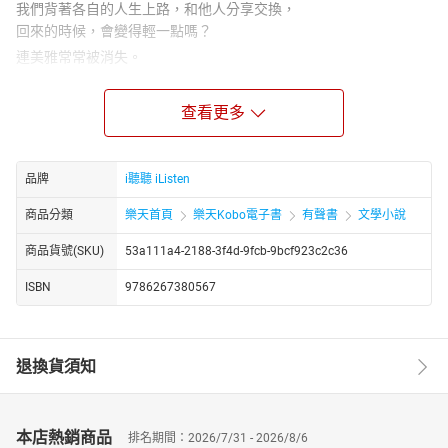
我們背著各自的人生上路，和他人分享交換，
回來的時候，會變得輕一點嗎？
連美雅常常被消失。
小時候被母親連愛鳳丟下，獨力找尋自己的救生圈變成自己理想中
的大人，從用功讀書考取第一志願，到成為老師的秘密情人，當她
查看更多
發現一切轉瞬無可抓取，才終於找到載浮載沉以外的選項，展開旅
程。
謝安得原本是不存在的孩子。
品牌
i聽聽 iListen
父親去東莞夜總會亂搞，搞出他來，七歲才被接回台灣撫養，大人
商品分類
樂天首頁
樂天Kobo電子書
有聲書
文學小說
說，這是他的「福報」。他對地圖的街景服務著迷，開始幻想，在
生命裡消失的親生母親，會不會出現在時間軸上某個地方？
商品貨號(SKU)
53a111a4-2188-3f4d-9fcb-9bcf923c2c36
連愛鳳不知去向。
ISBN
9786267380567
十七歲如一隻蝴蝶從花蓮小鎮飛出去，飛上枝頭住進台中豪墅，有
了感情依靠與一對子女。直到小小的兒子去了天堂，她割捨一切，
追逐房地產圈地開發，一路向北，沒有盡頭。
退換貨須知
茉莉依然在路上。
不定期在IG發表一系列「#希望你也在這裡」的貼文，出書成為作
家。連美雅從在網路上追蹤茉莉，變成在現實旅程中找尋她，只為
本店熱銷商品
排名期間：2026/7/31 - 2026/8/6
了見到她，對她說出「我是誰」。