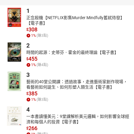
有些人是天生的流浪者，有些人在飽嘗人的來去後才終於能夠出
1
發，也有的人不知道前方有什麼，卻越走越寬廣。生命際遇各自不
正念殺機【NETFLIX影集Murder Mindfully蓄弒待發】
同的四個靈魂，在人生這張地圖上交錯前行，彼此纏繞又轉瞬消
【電子書】
逝。面對旅途中的每個岔路，他們會做出什麼選擇？當漫遊變成探
308
$
索，漂浪轉為追尋，旅程的盡頭，會有他們想要找的那個人，或者
1
%
(賺
3
點)
答案嗎？
2
旅人歸來回首一望，種種混亂都已經過去了，一切才剛開始而已。
時間的起源：史蒂芬．霍金的最終理論【電子書】
★作者簡介｜劉梓潔
455
$
1980年生，彰化人。台灣師大社教系新聞組畢業，清華大學台灣文
1
%
(賺
4
點)
學研究所肄業。曾任《誠品好讀》編輯、琉璃工房文案、中國時報
3
開卷週報記者。
藝術的40堂公開課：透過故事，走進藝術家創作現場，
2003年，以〈失明〉獲得聯合文學小說新人獎；2006年以〈父後七
看藝術如何誕生、如何形塑人類生活【電子書】
日〉榮獲林榮三文學獎散文首獎，並擔任同名電影編導，於2010年
385
$
贏得台北電影節最佳編劇與金馬獎最佳改編劇本。近年並跨足電
1
%
(賺
3
點)
視，擔任《徵婚啟事》、《滾石愛情故事》編劇統籌。
著有散文集《父後七日》、《此時此地》、《愛寫》，短篇小說集
4
《親愛的小孩》、《遇見》，長篇小說《真的》、《外面的世
一本書讀懂美元：9堂課解析美元邏輯，如何影響全球經
界》、《自由遊戲》、《希望你也在這裡》、《化城》。現為專職
濟和每個人的投資【電子書】
266
作家、編劇。
$