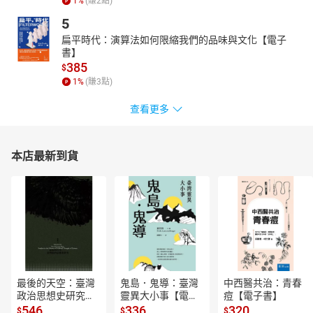
1
%
(賺
2
點)
★朗讀者簡介｜黃千庭
我是千庭，我喜歡聲音表演、語言學習，也很喜歡透過不同的故事
5
來認識及瞭解各種人事物。有聲書朗讀作品：《虛擬街頭漂流
扁平時代：演算法如何限縮我們的品味與文化【電子
記》、《希望你也在這裡》。
書】
385
$
【有聲書目錄】
1
%
(賺
3
點)
0屍陀林
1緊急安置
查看更多
2救生圈
3出來事
4街景服務
本店最新到貨
5京都西紅柿
6大理同行二人
7成都虹光身
8沙溪天堂
9本次終點：台中
最後的天空：臺灣
鬼島．鬼導：臺灣
中西醫共治：青春
政治思想史研究
靈異大小事【電子
痘【電子書】
【電子書】
書】
546
336
320
$
$
$