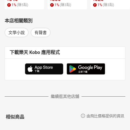
1
%
(賺
5
點)
1
%
(賺
3
點)
1
%
(賺
3
點)
本店相關類別
文學小說
有聲書
下載樂天 Kobo 應用程式
繼續逛其他店舖
相似商品
由飛比價格提供的資訊