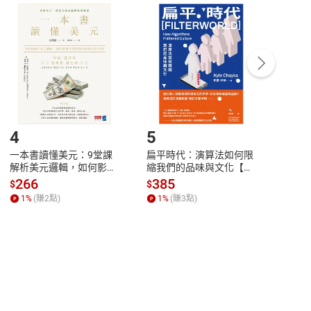
付款
方式
完成
訂單
中點選「瀏覽訂單明細」
>
「申請取消訂單
/
退
Payment
Complete
/退貨。
登入帳號，下載書籍後看書
4
5
6
一本書讀懂美元：9堂課
扁平時代：演算法如何限
本物
解析美元邏輯，如何影響
縮我們的品味與文化【電
說，
全球經濟和每個人的投資
子書】
來】
266
385
28
$
$
$
【電子書】
1
%
(賺
2
點)
1
%
(賺
3
點)
1
%