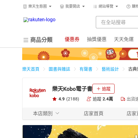
樂天生態圈
我要開店
網站導覽
購
優惠券
抽獎優惠
天天免運
商品分類
古典
樂天首頁
圖書與雜誌
有聲書
藝術設計
樂天Kobo電子書
追蹤
4.9
(2188)
追蹤
2.4萬
出貨
本店類別
店家首頁
店家