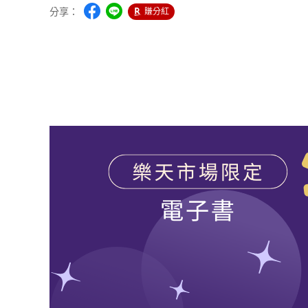
分享：
賺分紅