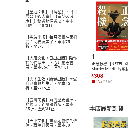
止
且已下載
/
存
挑選
商
退貨方式：您
【皇冠文化】《曉星》、《白
Choose
雪公主殺人事件【童話破滅
貨」，本店鋪
版】》新書延伸書展，單本
請注意，樂天
88折，至8/31止
購書後，
【尖端出版】每月漫畫名家推
薦：高橋留美子，單本75
Step1
折，至8/31止
1
【大雁文化 x 日出出版】陪你
找到情緒出口，心理勵志書
正念殺機【NETFLI
展，單本85折，至9/10止
Murder Mindfully
發】【電子書】
308
$
【天下生活 x 康健出版】享受
1
%
(賺
3
點)
自己喜歡的生活，單本85
折，至9/15止
【臺灣商務】解碼歷史書展~
穿梭時空的閱讀冒險，單本
本店最新到貨
85折，至8/31止
【天下文化】重新定義你的價
值，職場升級展，單本88