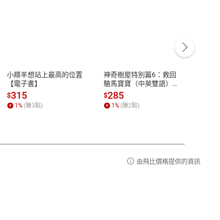
客服資訊
豫期
服務時間：週一到週五 10:00-12:00、
易解
13:00-17:00 (國定假日及例假日休息)
小羱羊想站上最高的位置
神奇樹屋特別篇6：救回
少年
品性
客服電話：0080-1857077
【電子書】
駱馬寶寶（中英雙語）
救世
【電子書】
【電
請參
客服信箱：
聯絡店家
315
285
36
$
$
$
1
%
(賺
3
點)
1
%
(賺
2
點)
1
%
由飛比價格提供的資訊