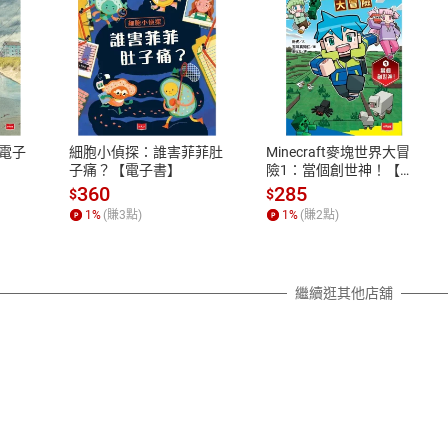
式
退換貨規範
、LINE PAY、AFTEE
本店是否提供消費者保護法七日猶
之權利，遽消費者保護法及通訊交
電子
細胞小偵探：誰害菲菲肚
Minecraft麥塊世界大冒
除權合理例外情事適用準則，依商
子痛？【電子書】
險1：當個創世神！【電
子書】
質各有不同規定。詳細退換貨說明
360
285
$
$
照各商品說明。
1
%
(賺
3
點)
1
%
(賺
2
點)
詳細說明
繼續逛其他店舖