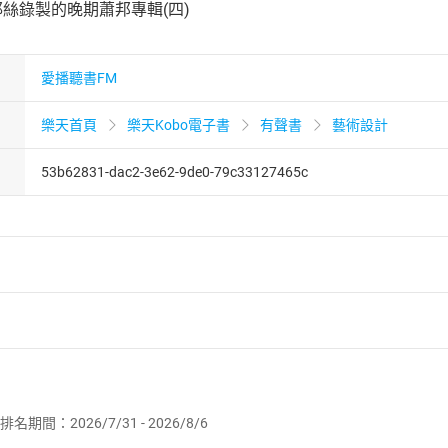
耶絲錄製的晚期蕭邦專輯(四)
愛播聽書FM
樂天首頁
樂天Kobo電子書
有聲書
藝術設計
53b62831-dac2-3e62-9de0-79c33127465c
者保護法
第
19
條第
1
項後段
暨
通訊交易解除權合理例外情事適用
供即為完成之線上服務，經消費者事先同意始提供。」 之商品
排名期間：2026/7/31 - 2026/8/6
訂購本店鋪之商品即代表知悉本店鋪所銷售之商品為電子書，屬