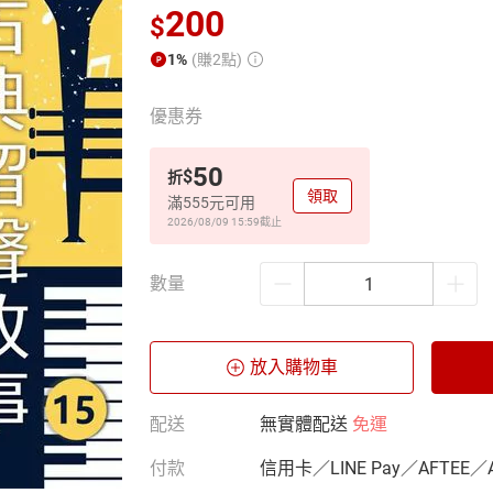
200
$
1%
(賺2點)
優惠券
50
$
折
領取
滿555元可用
2026/08/09 15:59
截止
數量
放入購物車
配送
無實體配送
免運
付款
信用卡／LINE Pay／AFTEE／