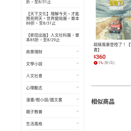
折，至8/31止
【天下文化】理解今天，才能
預見明天。世界變局展，單本
付款方
88折，至8/31止
ATM轉帳、信用卡
【麥田出版】人文社科展，單
本85折，至8/29止
超級風暴登陸了！【
書】
商業理財
360
$
1
%
(賺
3
點)
文學小說
投資理財
人文社會
經濟/趨勢
歐美文學
心理勵志
財務/金融
日本文學
國際關係
相似商品
漫畫/輕小說/圖文書
管理/領導
韓國文學
政治
心靈成長/情緒
親子教養
職場工作術
華文文學
社會科學
人際關係
輕小說
生活風格
成功法
經典文學
台灣/中國歷史
兩性關係
奇幻/科幻
教育現場