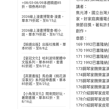
⭐08/03-08/09本週精選85
講者：
折，領券再85折
焦元溥，國立台灣
2026線上漫畫博覽會-漫畫，
家。好家庭廣播電台
單本79折起，至8/15止
樂節目獎。著有許
2026線上漫畫博覽會-輕小
創作。
說，單本79折起，至8/15止
章節：
169 1992巴塞
【臉譜出版】出版社推薦，單
本85折，至8/8止
170 1992巴塞
171 1992巴塞
【皇冠文化】哈利波特繁體中
文版系列，單本88折，套書
172 1992巴塞
82折起，至8/31止
173鋼琴家魏樂富
174鋼琴家魏樂富
【高寶書版】馬伯庸《桃花源
沒事兒》系列延伸書展，單本
175鋼琴家魏樂富
85折起，至8/25止
176鋼琴家魏樂富
177介紹鋼琴家皮
【小角落文化】閱來閱好玩，
暑期書展，單本82折，至
178介紹鋼琴家皮
8/16止
179介紹鋼琴家皮