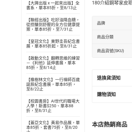
180介紹鋼琴家皮
【大牌出版 x 一起來出版】全
書系，單本85折，至8/13止
【聯經出版】吃好油降血糖，
品牌
從控醣到舒壓的全方位健康提
案，單本85折，至7/31止
商品分類
【皇冠文化】東野圭吾紀念書
展，單本85折起，至8/31止
商品貨號(SKU)
【啟動文化】翻轉思維的練習
－《利他》延伸書展，單本
85折，至8/14止
退換貨須知
【橡樹林文化】一行禪師百歲
誕辰紀念書展，單本85折，
至8/22止
購物須知
退換貨規定：
【校園書房】AI世代的職場大
(
一
)
依
消費
人學！新書$250、單本88
折，至8/31止
內容或一經提
購書須知
定。
【蓋亞文化】黃易作品展，單
本店熱銷商品
(
二
)
消費者
本85折、套書75折，至8/20