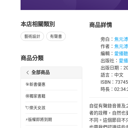
本店相關類別
商品詳情
藝術設計
有聲書
旁白：
焦元溥
作者：
焦元溥
編輯：
愛播聽
商品分類
出版社：
愛播
出版日期：202
全部商品
語言：中文
ISBN：73745
🎯新書優惠
時長：02:34:
🉐獨家書籍
自從有聲錄音普及
💘樂天女孩
者的詮釋，自然也
⚡版權即將到期
不同。這個節目不
也帶我們認識這些