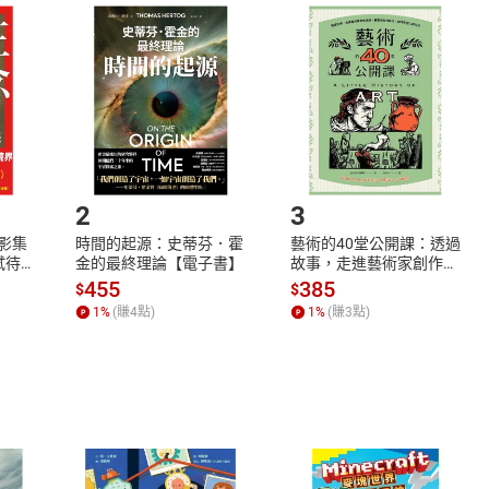
取電子書，不得請求退貨退款。
品
放入
購物車
登入
帳號
欲取消訂單或辦理退貨時，請登入樂天市場，並於「我的訂單」
Shopping cart
Login
將依您的申請進行審核，待審核通過後將為您辦理退款事宜。
市場須以整筆訂單為單位進行取消/退貨，恕無法以單支商品取消
如何開始使用？
.選擇閱讀載具
Step2.
2
3
X影集
時間的起源：史蒂芬．霍
藝術的40堂公開課：透過
蓄弒待
金的最終理論【電子書】
故事，走進藝術家創作現
場，看藝術如何誕生、如
455
385
$
$
何形塑人類生活【電子
1
%
(賺
4
點)
1
%
(賺
3
點)
書】