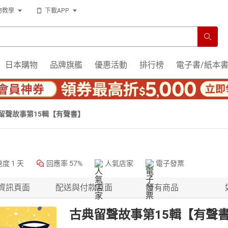
物教學
下載APP
日本購物
品牌旗艦
優惠活動
排行榜
電子書/紙本
留聲故事第15輯【有聲書】
速度
1 天
回應率
57%
人氣店家
電子發票
資訊頁面
配送與付款頁面
所有商品
古典留聲故事第15輯【有聲