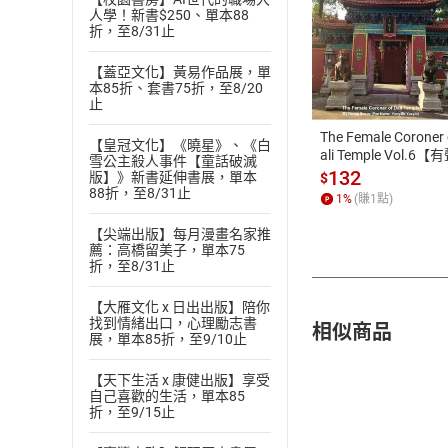
人學！新書$250、單本88
折，至8/31止
付款方
【蓋亞文化】黃易作品展，單
本85折、套書75折，至8/20
ATM轉帳、信用卡
止
The Female Coroner 
【皇冠文化】《曉星》、《白
ali Temple Vol.6【
雪公主殺人事件【童話破滅
書】
132
版】》新書延伸書展，單本
$
88折，至8/31止
1
%
(賺
1
點)
【尖端出版】每月漫畫名家推
薦：高橋留美子，單本75
折，至8/31止
【大雁文化 x 日出出版】陪你
找到情緒出口，心理勵志書
相似商品
展，單本85折，至9/10止
【天下生活 x 康健出版】享受
自己喜歡的生活，單本85
折，至9/15止