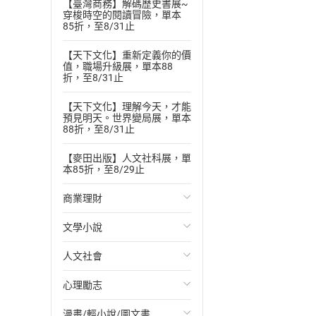
【臺灣商務】解碼歷史書展~
穿梭時空的閱讀冒險，單本
85折，至8/31止
【天下文化】重新定義你的價
值，職場升級展，單本88
折，至8/31止
【天下文化】理解今天，才能
預見明天。世界變局展，單本
88折，至8/31止
【麥田出版】人文社科展，單
本85折，至8/29止
商業理財
文學小說
投資理財
人文社會
經濟/趨勢
歐美文學
心理勵志
財務/金融
日本文學
國際關係
漫畫/輕小說/圖文書
管理/領導
韓國文學
政治
心靈成長/情緒