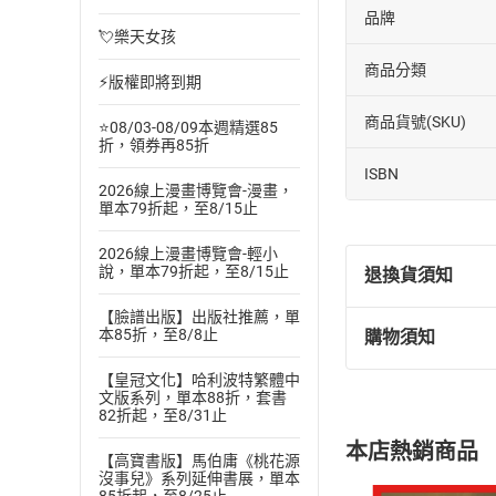
品牌
💘樂天女孩
商品分類
⚡版權即將到期
商品貨號(SKU)
⭐08/03-08/09本週精選85
折，領券再85折
ISBN
2026線上漫畫博覽會-漫畫，
單本79折起，至8/15止
2026線上漫畫博覽會-輕小
說，單本79折起，至8/15止
退換貨須知
【臉譜出版】出版社推薦，單
本85折，至8/8止
購物須知
退換貨規定：
(
一
)
依
消費
【皇冠文化】哈利波特繁體中
文版系列，單本88折，套書
內容或一經提
82折起，至8/31止
購書須知
定。
本店熱銷商品
(
二
)
消費者
【高寶書版】馬伯庸《桃花源
沒事兒》系列延伸書展，單本
且已下載
/
存