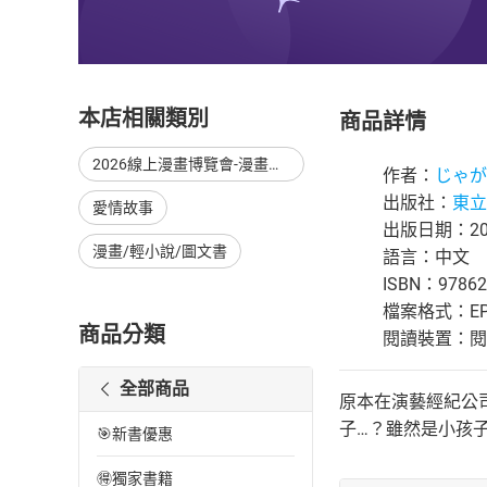
本店相關類別
商品詳情
2026線上漫畫博覽會-漫畫，單本79折起，至8/15止
作者：
じゃが
出版社：
東立
愛情故事
出版日期：202
漫畫/輕小說/圖文書
語言：中文
ISBN：97862
檔案格式：EP
商品分類
閱讀裝置：閱讀器
全部商品
原本在演藝經紀公
子…？雖然是小孩
🎯新書優惠
🉐獨家書籍