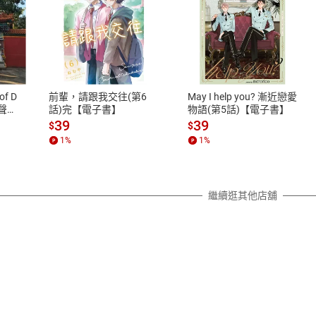
式
退換貨規範
、LINE PAY、AFTEE
本店是否提供消費者保護法七日猶
之權利，遽消費者保護法及通訊交
of D
前輩，請跟我交往(第6
May I help you? 漸近戀愛
除權合理例外情事適用準則，依商
有聲
話)完【電子書】
物語(第5話)【電子書】
質各有不同規定。詳細退換貨說明
39
39
$
$
照各商品說明。
1
%
1
%
詳細說明
繼續逛其他店舖