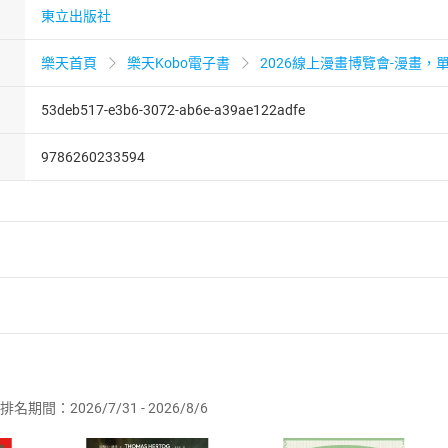
東立出版社
樂天首頁
樂天Kobo電子書
2026線上漫畫博覽會-漫畫，單
53deb517-e3b6-3072-ab6e-a39ae122adfe
9786260233594
者保護法
第
19
條第
1
項後段
暨
通訊交易解除權合理例外情事適用
供即為完成之線上服務，經消費者事先同意始提供。」 之商品
排名期間：2026/7/31 - 2026/8/6
訂購本店鋪之商品即代表知悉本店鋪所銷售之商品為電子書，屬
取電子書，不得請求退貨退款。