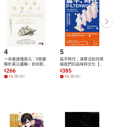
付款
方式
完成
訂單
中點選「瀏覽訂單明細」
>
「申請取消訂單
/
退
Payment
Complete
/退貨。
登入帳號，下載書籍後看書
4
5
6
一本書讀懂美元：9堂課
扁平時代：演算法如何限
本物
解析美元邏輯，如何影響
縮我們的品味與文化【電
說，
全球經濟和每個人的投資
子書】
來】
266
385
28
$
$
$
【電子書】
1
%
(賺
2
點)
1
%
(賺
3
點)
1
%