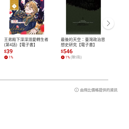
客服資訊
豫期
服務時間：週一到週五 10:00-12:00、
易解
13:00-17:00 (國定假日及例假日休息)
王弟殿下深深溺愛轉生者
最後的天空：臺灣政治思
鬼島
品性
客服電話：0080-1857077
(第4話)【電子書】
想史研究【電子書】
小事
請參
客服信箱：
聯絡店家
39
546
33
$
$
$
1
%
1
%
(賺
5
點)
1
%
由飛比價格提供的資訊