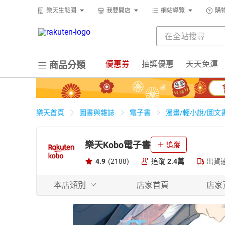
樂天生態圈
我要開店
網站導覽
購
優惠券
抽獎優惠
天天免運
商品分類
樂天首頁
圖書與雜誌
電子書
漫畫/輕小說/圖文
樂天Kobo電子書
追蹤
4.9
(2188)
追蹤
2.4萬
出貨
本店類別
店家首頁
店家