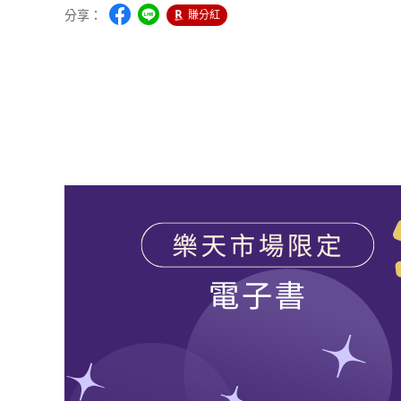
分享：
賺分紅