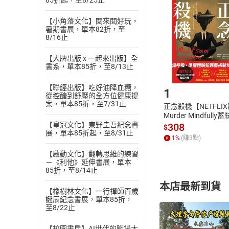
挑選
商
85折起，至8/25止
退貨方式：您
Choose
【小角落文化】閱來閱好玩，
貨」，本店鋪
暑期書展，單本82折，至
請注意，樂天
8/16止
購書後，
【大牌出版 x 一起來出版】全
書系，單本85折，至8/13止
Step1
【聯經出版】吃好油降血糖，
1
從控醣到舒壓的全方位健康提
案，單本85折，至7/31止
正念殺機【NETFLI
Murder Mindfully
發】【電子書】
【皇冠文化】東野圭吾紀念書
308
$
展，單本85折起，至8/31止
1
%
(賺
3
點)
【啟動文化】翻轉思維的練習
－《利他》延伸書展，單本
85折，至8/14止
本店最新到貨
【橡樹林文化】一行禪師百歲
誕辰紀念書展，單本85折，
至8/22止
【校園書房】AI世代的職場大