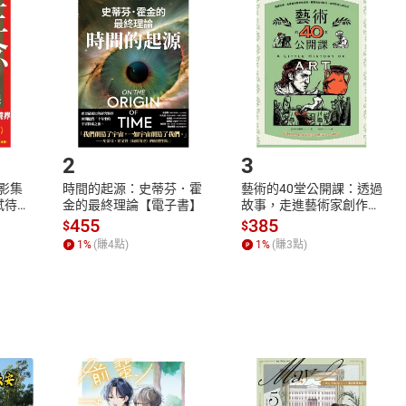
品
放入
購物車
登入
帳號
欲取消訂單或辦理退貨時，請登入樂天市場，並於「我的訂單」
Shopping cart
Login
將依您的申請進行審核，待審核通過後將為您辦理退款事宜。
市場須以整筆訂單為單位進行取消/退貨，恕無法以單支商品取消
如何開始使用？
.選擇閱讀載具
Step2.
2
3
X影集
時間的起源：史蒂芬．霍
藝術的40堂公開課：透過
蓄弒待
金的最終理論【電子書】
故事，走進藝術家創作現
場，看藝術如何誕生、如
455
385
$
$
何形塑人類生活【電子
1
%
(賺
4
點)
1
%
(賺
3
點)
書】