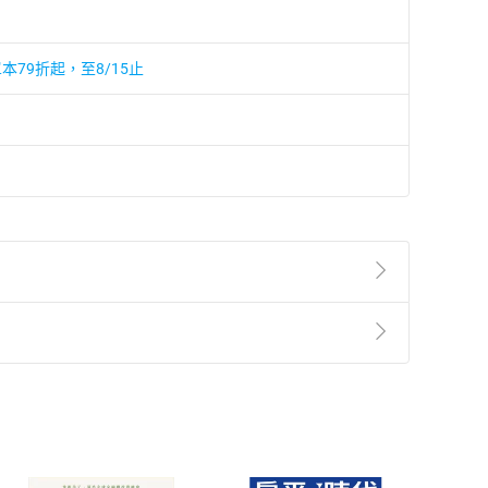
本79折起，至8/15止
準則
第
2
條第
5
款之規定，「非以有形媒介提供之數位
，不適用消保法第
19
條第
1
項七日內無條件退貨之規
非以有形媒介提供之數位內容，消費者同意若訂購後