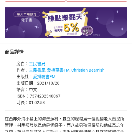
商品詳情
旁白：
三民書局
作者：
三民書局
,
愛播聽書FM
,
Christian Beamish
出版社：
愛播聽書FM
出版日期：2021/10/28
語言：中文
ISBN：7374232340067
時長：01:02:58
在西非外海小島上的海邊漁村，矗立的燈塔爲一位孤獨老人喬昆所
管理，村民都誤以爲他是個瘋子，而八歲男孩保羅卻和他成爲忘年
之交，並且學到許多人生哲理。本系列五個溫馨而具啓發性的生活