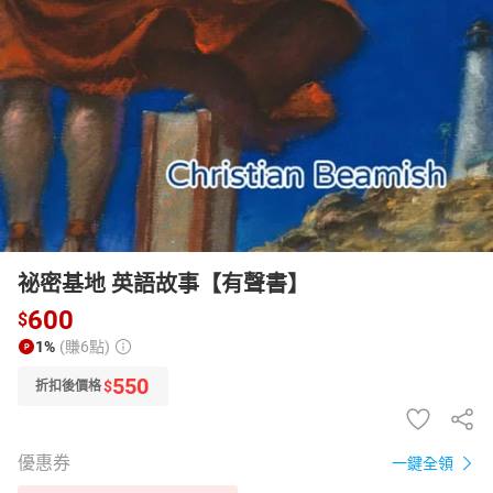
日本購物
電子/紙本書
HOT
祕密基地 英語故事【有聲書】
600
$
1%
(賺6點)
550
$
折扣後價格
優惠券
一鍵全領