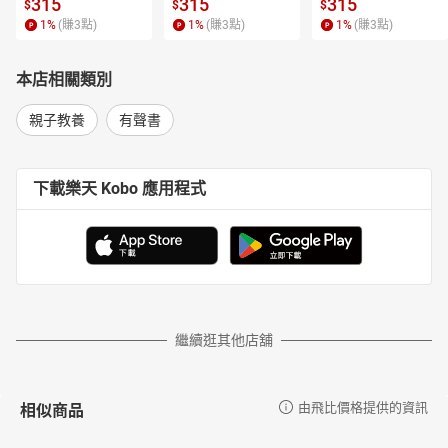
315
315
315
$
$
$
1
%
(賺
3
點)
1
%
(賺
3
點)
1
%
(賺
3
點)
本店相關類別
親子教養
有聲書
下載樂天 Kobo 應用程式
繼續逛其他店舖
相似商品
由飛比價格提供的資訊