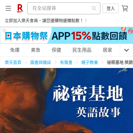
登入
立即加入樂天會員，讓您邊購物邊賺點數！
購物網分類
免運
美食
保健
民生用品
居家
3C
樂天首頁
圖書與雜誌
有聲書
親子教養
祕密基地 英
天天免運
美食蛋糕
養生保健
民生用品
居家生活
3C家電
運動休閒
親子玩具
女裝
男裝
化妝保養
情趣用品