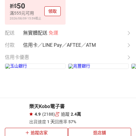
50
$
折
領取
滿555元可用
2026/08/09 15:59
截止
配送
無實體配送
免運
付款
信用卡／LINE Pay／AFTEE／ATM
信用卡優惠
樂天Kobo電子書
4.9
(2188)
追蹤
2.4萬
出貨速度
1 天
回應率
57%
追蹤店家
逛店舖