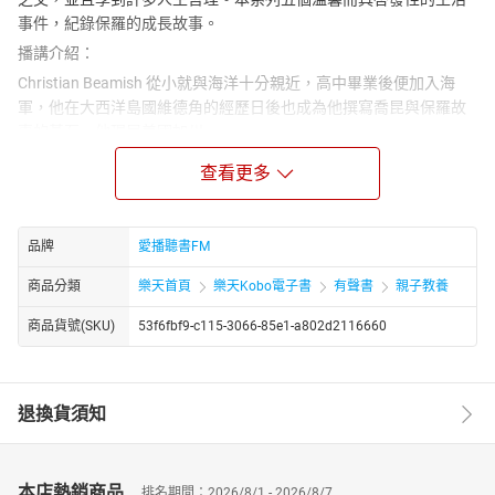
事件，紀錄保羅的成長故事。
播講介紹：
Christian Beamish 從小就與海洋十分親近，高中畢業後便加入海
軍，他在大西洋島國維德角的經歷日後也成為他撰寫喬昆與保羅故
事的基石。他現居美國加州
章節名稱：
查看更多
瘋子喬昆
瘋子喬昆 (生字)
品牌
愛播聽書FM
第一次捕魚
第一次捕魚 (生字)
商品分類
樂天首頁
樂天Kobo電子書
有聲書
親子教養
保羅的道歉
商品貨號(SKU)
53f6fbf9-c115-3066-85e1-a802d2116660
保羅的道歉 (生字)
歸來
歸來(生字)
退換貨須知
藍馬林魚節
藍馬林魚節（生字）
本店熱銷商品
排名期間：2026/8/1 - 2026/8/7