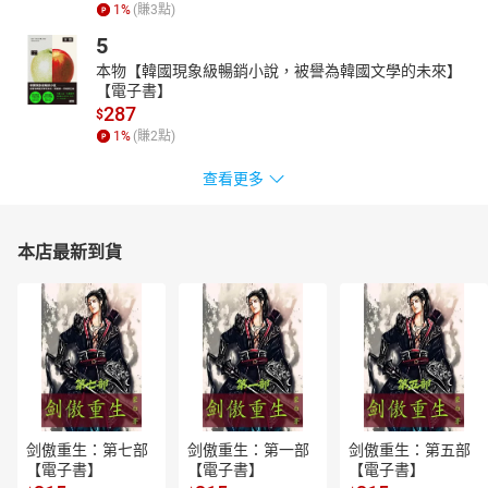
1
%
(賺
3
點)
5
本物【韓國現象級暢銷小說，被譽為韓國文學的未來】
【電子書】
287
$
1
%
(賺
2
點)
查看更多
本店最新到貨
剑傲重生：第七部
剑傲重生：第一部
剑傲重生：第五部
【電子書】
【電子書】
【電子書】