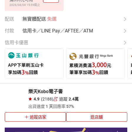
2026/08/09 15:59
截止
配送
無實體配送
免運
付款
信用卡／LINE Pay／AFTEE／ATM
信用卡優惠
樂天Kobo電子書
4.9
(2188)
追蹤
2.4萬
出貨速度
1 天
回應率
57%
追蹤店家
逛店舖