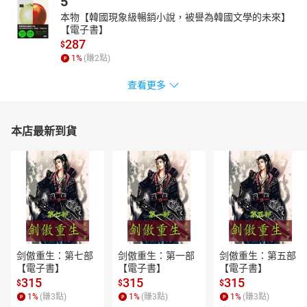
5
本物【韓國現象級暢銷小說，被譽為韓國文學的未來】
【電子書】
287
$
1
%
(賺
2
點)
查看更多
本店最新到貨
剑傲重生：第七部
剑傲重生：第一部
剑傲重生：第五部
【電子書】
【電子書】
【電子書】
315
315
315
$
$
$
1
%
(賺
3
點)
1
%
(賺
3
點)
1
%
(賺
3
點)