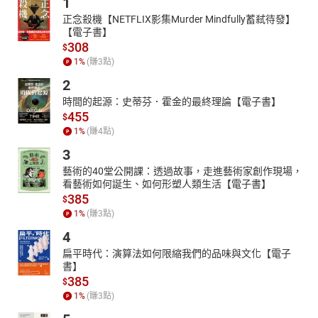
1
正念殺機【NETFLIX影集Murder Mindfully蓄弒待發】
【電子書】
308
$
1
%
(賺
3
點)
2
時間的起源：史蒂芬．霍金的最終理論【電子書】
455
$
1
%
(賺
4
點)
3
藝術的40堂公開課：透過故事，走進藝術家創作現場，
看藝術如何誕生、如何形塑人類生活【電子書】
385
$
1
%
(賺
3
點)
4
扁平時代：演算法如何限縮我們的品味與文化【電子
書】
385
$
1
%
(賺
3
點)