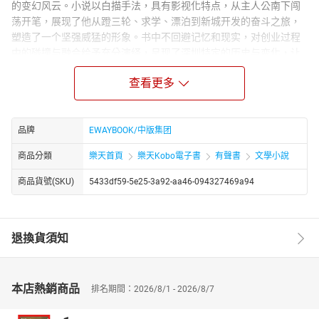
的变幻风云。小说以白描手法，具有影视化特点，从主人公南下闯
荡开笔，展现了他从蹬三轮、求学、漂泊到新城开发的奋斗之旅，
塑造了一个坚强威猛的形象。书中不回避记忆和现实，对创业过程
中的碰撞与融合给予充分演绎，呈现了深圳特定的历史与变化，让
读者能够感受和体会到其中饱含的辛酸和欢愉，在温情与泪光的交
查看更多
错中诠释和拷问人性，获得力量，感受艺术之美。
作者简介：
李业康是湖南新邵人，1996 年 3 月从部队退伍后到深圳闯天下，第
品牌
EWAYBOOK/中版集团
一份工作是工厂保安。他坚持写作，凭借自身才华从流水线工人升
任人事部主管，后又转型成为台资企业内刊主编。
商品分類
樂天首頁
樂天Kobo電子書
有聲書
文學小說
在文学创作上，李业康成果丰硕。2011 年春，他的 28 万字长篇小
商品貨號(SKU)
5433df59-5e25-3a92-aa46-094327469a94
说《深圳诱惑》由内蒙古人民出版社出版。此后，他又完成了《深
圳三部曲》的创作，该书于 2016 年由中国文联出版社出版，并在
2020 年斩获海峡两岸新媒体原创文学大赛银奖。他还著有 12 万字
文集《洞察人生的智者》，作品散见于全国省市级以上报刊，部分
退換貨須知
作品入选江西省中考教材。2021 年，李业康加入中国作家协会，实
现了从深圳工厂保安到中国作协会员的身份跨越。
本店熱銷商品
排名期間：2026/8/1 - 2026/8/7