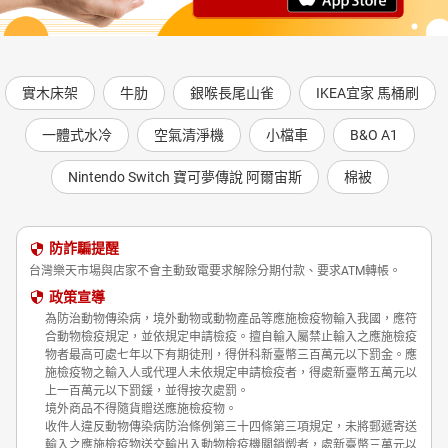
實木床架
牛肋
銀喉長尾山雀
IKEA宜家 馬桶刷
一體式水冷
空氣清淨機
小檔車
B&O A1
Nintendo Switch 寶可夢傳說 阿爾宙斯
棉被
防詐騙提醒
台灣樂天市場與店家不會主動致電要求解除分期付款、要求ATM轉帳。
政策宣導
為防治動物傳染病，境外動物或動物產品等應施檢疫物輸入我國，應符
合動物檢疫規定，並依規定申請檢疫。擅自輸入屬禁止輸入之應施檢疫
物者最高可處七年以下有期徒刑，得併科新臺幣三百萬元以下罰金。應
施檢疫物之輸入人或代理人未依規定申請檢疫者，得處新臺幣五萬元以
上一百萬元以下罰鍰，並得按次處罰。
境外商品不得隨貨贈送應施檢疫物。
收件人違反動物傳染病防治條例第三十四條第三項規定，未將郵遞寄送
輸入之應施檢疫物送交輸出入動物檢疫機關銷燬者，處新臺幣三萬元以