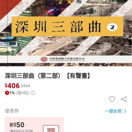
日本購物
電子/紙本書
HOT
深圳三部曲（第二部）【有聲書】
406
$
$
564
1%
(賺4點)
優惠券
一鍵全領
50
$
折
領取
滿555元可用