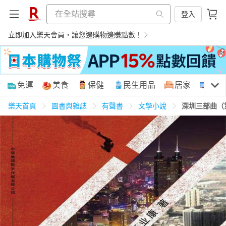
登入
立即加入樂天會員，讓您邊購物邊賺點數！
購物網分類
免運
美食
保健
民生用品
居家
3C
樂天首頁
圖書與雜誌
有聲書
文學小說
深圳三部曲（
天天免運
美食蛋糕
養生保健
民生用品
居家生活
3C家電
運動休閒
親子玩具
女裝
男裝
化妝保養
情趣用品