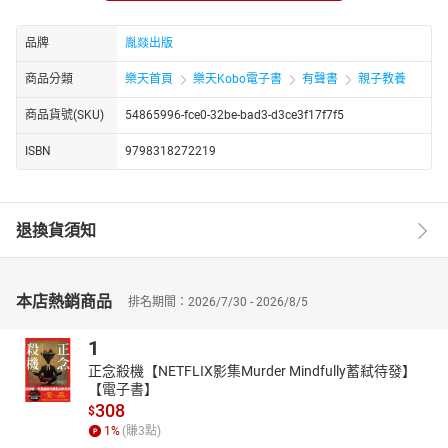
轉化為腦中畫面，此過程同時鍛鍊邏輯思維、記憶力及對複
雜語法的理解。
品牌
胤燚出版
想象力與創造力激發
商品分類
樂天首頁
樂天Kobo電子書
有聲書
親子教養
童話的奇幻元素（如魔法森林、會說話的動物）為孩子打開
無限的想象空間，鼓勵他們在腦中構建場景、延伸情節，甚
商品貨號(SKU)
54865996-fce0-32be-bad3-d3ce3f17f7f5
至自創故事結局。這種「心智遊玩」是創造力與問題解決能
ISBN
9798318272219
力的基礎。
品格教育與情緒管理
故事中真善美的主題（如友誼、勇氣、同理心）以潛移默化
的方式傳遞價值觀，比直接說教更易被幼兒接受。例如，角
退換貨須知
色面對挫折時的應對方式，能引導孩子學習情緒調節與抗壓
技巧。
睡眠質量與作息規律
本店熱銷商品
排名期間：2026/7/30 - 2026/8/5
固定的故事時間搭配輕柔的敘事節奏，可降低皮質醇水平，
誘導大腦分泌褪黑激素，幫助孩子從興奮狀態過渡到放鬆狀
1
態，縮短入睡時間並減少夜醒頻率。
正念殺機【NETFLIX影集Murder Mindfully蓄弒待發】
跨文化視野與社會化啟蒙
【電子書】
不同背景的童話（如經典改編、原創寓言）讓孩子接觸多元
308
$
文化與生活情境，提前理解社會互動的基礎規則，培養包容
1
%
(賺
3
點)
心與換位思考能力