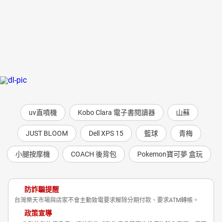
uv直噴機
Kobo Clara 電子書閱讀器
山蘇
JUST BLOOM
Dell XPS 15
籃球
青梅
小腿按摩機
COACH 後背包
Pokemon寶可夢 盒玩
防詐騙提醒
台灣樂天市場與店家不會主動致電要求解除分期付款、要求ATM轉帳。
政策宣導