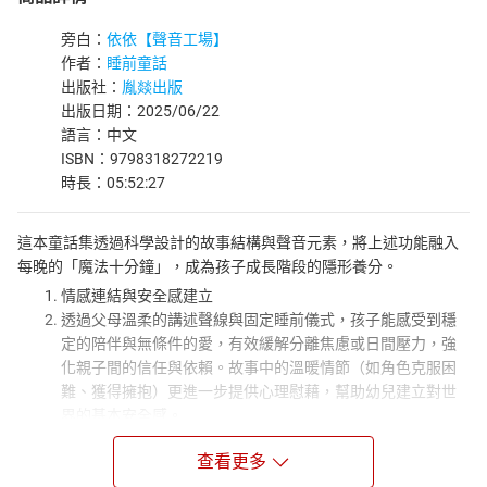
旁白：
依依【聲音工場】
作者：
睡前童話
出版社：
胤燚出版
出版日期：2025/06/22
語言：中文
ISBN：9798318272219
時長：05:52:27
這本童話集透過科學設計的故事結構與聲音元素，將上述功能融入
每晚的「魔法十分鐘」，成為孩子成長階段的隱形養分。
情感連結與安全感建立
透過父母溫柔的講述聲線與固定睡前儀式，孩子能感受到穩
定的陪伴與無條件的愛，有效緩解分離焦慮或日間壓力，強
化親子間的信任與依賴。故事中的溫暖情節（如角色克服困
難、獲得擁抱）更進一步提供心理慰藉，幫助幼兒建立對世
界的基本安全感。
認知發展與語言能力提升
查看更多
童話中的豐富詞彙與敘事結構，能刺激幼兒語言中樞發展，
促進詞彙量累積與表達能力。聽故事時，孩子需將抽象文字