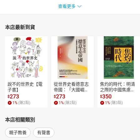
查看更多
本店最新到貨
說不的世界史【電
從世界史看德意志
焦灼的時代：明清
子書】
帝國：「大國崛
之際的中國焦慮與
起」的迷思與真實
東亞秩序重組【電
273
273
350
$
$
$
【電子書】
子書】
1
%
(賺
2
點)
1
%
(賺
2
點)
1
%
(賺
3
點)
本店相關類別
親子教養
有聲書