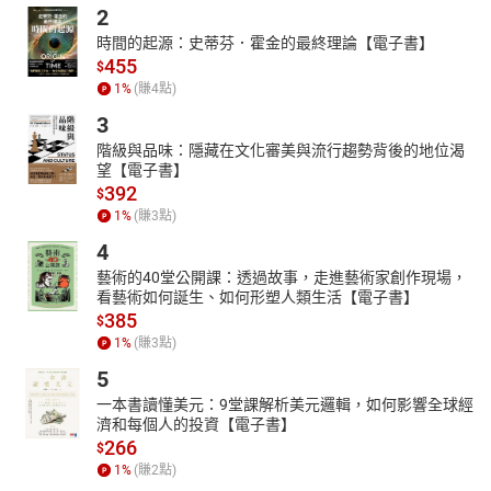
2
時間的起源：史蒂芬．霍金的最終理論【電子書】
455
$
1
%
(賺
4
點)
3
階級與品味：隱藏在文化審美與流行趨勢背後的地位渴
望【電子書】
392
$
1
%
(賺
3
點)
4
藝術的40堂公開課：透過故事，走進藝術家創作現場，
看藝術如何誕生、如何形塑人類生活【電子書】
385
$
1
%
(賺
3
點)
5
一本書讀懂美元：9堂課解析美元邏輯，如何影響全球經
濟和每個人的投資【電子書】
266
$
1
%
(賺
2
點)