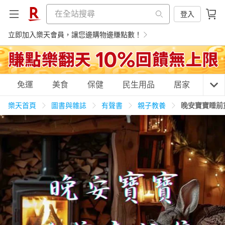
登入
立即加入樂天會員，讓您邊購物邊賺點數！
購物網分類
免運
美食
保健
民生用品
居家
3C
樂天首頁
圖書與雜誌
有聲書
親子教養
晚安寶寶睡前
天天免運
美食蛋糕
養生保健
民生用品
居家生活
3C家電
運動休閒
親子玩具
女裝
男裝
化妝保養
情趣用品