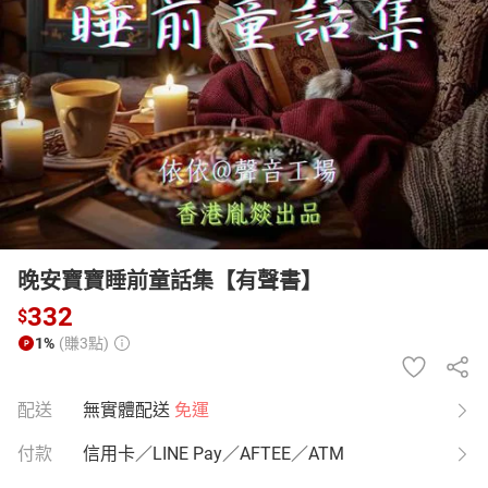
日本購物
電子/紙本書
HOT
晚安寶寶睡前童話集【有聲書】
332
$
1%
(賺3點)
配送
無實體配送
免運
付款
信用卡／LINE Pay／AFTEE／ATM