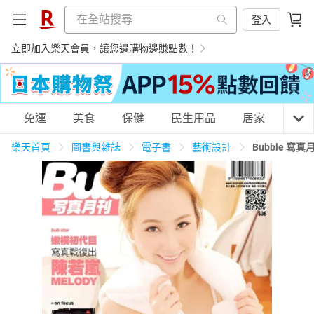
登入
立即加入樂天會員，讓您邊購物邊賺點數！
購物網分類
免運
美食
保健
民生用品
居家
3C
樂天首頁
圖書與雜誌
電子書
藝術設計
Bubble 寫真
天天免運
美食蛋糕
養生保健
民生用品
居家生活
3C家電
運動休閒
親子玩具
女裝
男裝
化妝保養
情趣用品