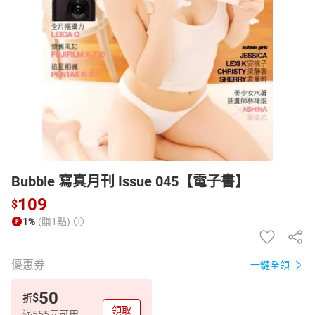
日本購物
電子/紙本書
HOT
Bubble 寫真月刊 Issue 045【電子書】
109
$
1%
(賺1點)
優惠券
一鍵全領
50
$
折
領取
滿555元可用