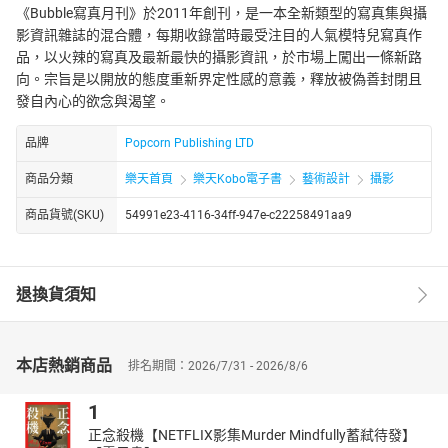
《Bubble寫真月刊》於2011年創刊，是一本全新類型的寫真集與攝
影資訊雜誌的混合體，每期收錄當時最受注目的人氣模特兒寫真作
品，以火辣的寫真及最新最快的攝影資訊，於市場上闖出一條新路
向。宗旨是以開放的態度重新界定性感的意義，釋放被偽善封閉且
發自內心的欲念與渴望。
品牌
Popcorn Publishing LTD
商品分類
樂天首頁
樂天Kobo電子書
藝術設計
攝影
商品貨號(SKU)
54991e23-4116-34ff-947e-c22258491aa9
退換貨須知
本店熱銷商品
排名期間：2026/7/31 - 2026/8/6
1
正念殺機【NETFLIX影集Murder Mindfully蓄弒待發】