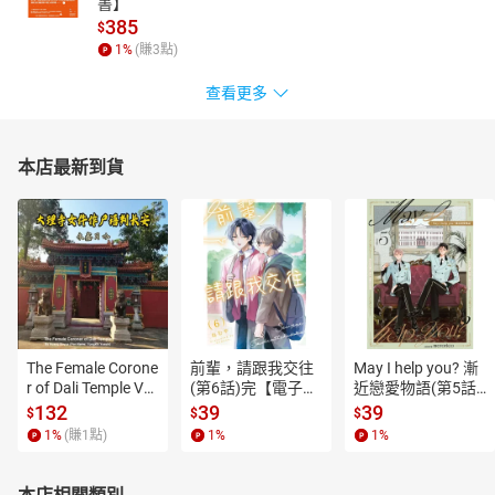
書】
385
$
1
%
(賺
3
點)
查看更多
本店最新到貨
The Female Corone
前輩，請跟我交往
May I help you? 漸
r of Dali Temple Vo
(第6話)完【電子
近戀愛物語(第5話)
l.6【有聲書】
書】
【電子書】
132
39
39
$
$
$
1
%
(賺
1
點)
1
%
1
%