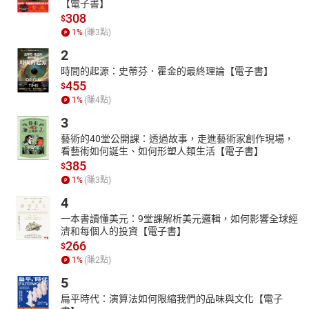
【電子書】
308
$
1
%
(賺
3
點)
2
時間的起源：史蒂芬．霍金的最終理論【電子書】
455
$
1
%
(賺
4
點)
3
藝術的40堂公開課：透過故事，走進藝術家創作現場，
看藝術如何誕生、如何形塑人類生活【電子書】
385
$
1
%
(賺
3
點)
4
一本書讀懂美元：9堂課解析美元邏輯，如何影響全球經
濟和每個人的投資【電子書】
266
$
1
%
(賺
2
點)
5
扁平時代：演算法如何限縮我們的品味與文化【電子