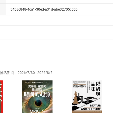
54b8c848-4ca1-30ed-a31d-abe32705ccbb
者保護法
第
19
條第
1
項後段
暨
通訊交易解除權合理例外情事適用
供即為完成之線上服務，經消費者事先同意始提供。」 之商品
排名期間：2026/7/30 - 2026/8/5
訂購本店鋪之商品即代表知悉本店鋪所銷售之商品為電子書，屬
取電子書，不得請求退貨退款。
品
放入
購物車
登入
帳號
欲取消訂單或辦理退貨時，請登入樂天市場，並於「我的訂單」
Shopping cart
Login
將依您的申請進行審核，待審核通過後將為您辦理退款事宜。
市場須以整筆訂單為單位進行取消/退貨，恕無法以單支商品取消
如何開始使用？