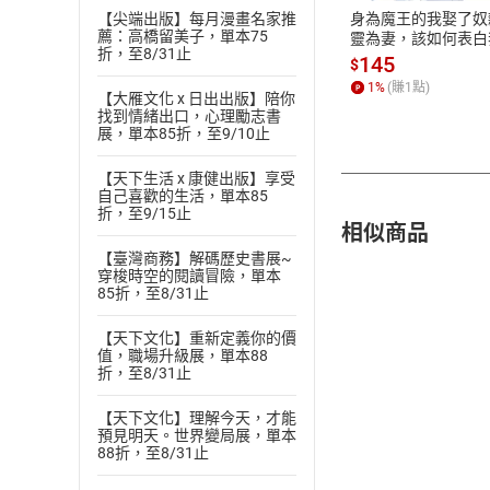
【尖端出版】每月漫畫名家推
身為魔王的我娶了奴
薦：高橋留美子，單本75
靈為妻，該如何表白
折，至8/31止
愛？(19)【電子書】
145
$
1
%
(賺
1
點)
【大雁文化 x 日出出版】陪你
找到情緒出口，心理勵志書
展，單本85折，至9/10止
【天下生活 x 康健出版】享受
自己喜歡的生活，單本85
折，至9/15止
相似商品
【臺灣商務】解碼歷史書展~
穿梭時空的閱讀冒險，單本
85折，至8/31止
【天下文化】重新定義你的價
值，職場升級展，單本88
折，至8/31止
【天下文化】理解今天，才能
預見明天。世界變局展，單本
88折，至8/31止