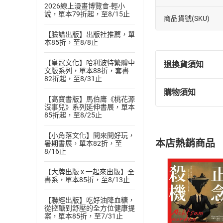
2026線上漫畫博覽會-輕小
說，單本79折起，至8/15止
商品貨號(SKU)
【臉譜出版】出版社推薦，單
本85折，至8/8止
【皇冠文化】哈利波特繁體中
退換貨須知
文版系列，單本88折，套書
82折起，至8/31止
購物須知
退換貨規定：
【高寶書版】馬伯庸《桃花源
沒事兒》系列延伸書展，單本
(
一
)
依
消費
85折起，至8/25止
內容或一經提
購書須知
定。
【小角落文化】閱來閱好玩，
本店熱銷商品
暑期書展，單本82折，至
(
二
)
消費者
8/16止
且已下載
/
存
挑選
商
【大牌出版 x 一起來出版】全
退貨方式：您
Choose
書系，單本85折，至8/13止
貨」，本店鋪
請注意，樂天
【聯經出版】吃好油降血糖，
購書後，
從控醣到舒壓的全方位健康提
案，單本85折，至7/31止