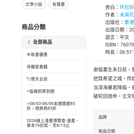
文學小說
有聲書
旁白：
环尼听
作者：
未闻花
出版社：
香港
商品分類
出版日期：202
語言：中文
全部商品
ISBN：76070
時長：06:57:
🎯新書優惠
🉐獨家書籍
谢临重生末日前，
他筑希望之城，传
💘樂天女孩
当深海暴君降临，
⚡版權即將到期
破轮回宿命，立文
⭐08/03-08/09本週精選85
折，領券再85折
品牌
2026線上漫畫博覽會-漫畫，
單本79折起，至8/15止
商品分類