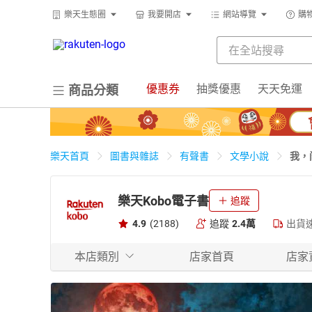
樂天生態圈
我要開店
網站導覽
購
優惠券
抽獎優惠
天天免運
商品分類
我，
樂天首頁
圖書與雜誌
有聲書
文學小說
樂天Kobo電子書
追蹤
4.9
(2188)
追蹤
2.4萬
出貨
本店類別
店家首頁
店家