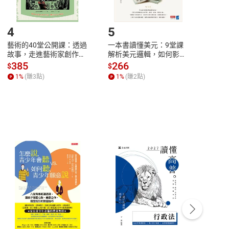
登入帳號，下載書籍後看書
4
5
6
藝術的40堂公開課：透過
一本書讀懂美元：9堂課
本物
故事，走進藝術家創作現
解析美元邏輯，如何影響
說，
場，看藝術如何誕生、如
全球經濟和每個人的投資
來】
385
266
28
$
$
$
何形塑人類生活【電子
【電子書】
1
%
(賺
3
點)
1
%
(賺
2
點)
1
%
書】
客服資訊
豫期
服務時間：週一到週五 10:00-12:00、