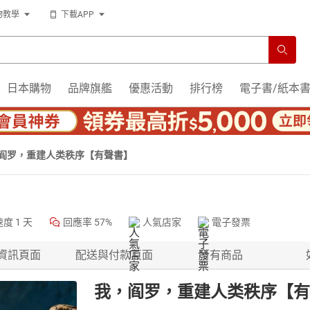
物教學
下載APP
日本購物
品牌旗艦
優惠活動
排行榜
電子書/紙本
阎罗，重建人类秩序【有聲書】
速度
1 天
回應率
57%
人氣店家
電子發票
資訊頁面
配送與付款頁面
所有商品
我，阎罗，重建人类秩序【有