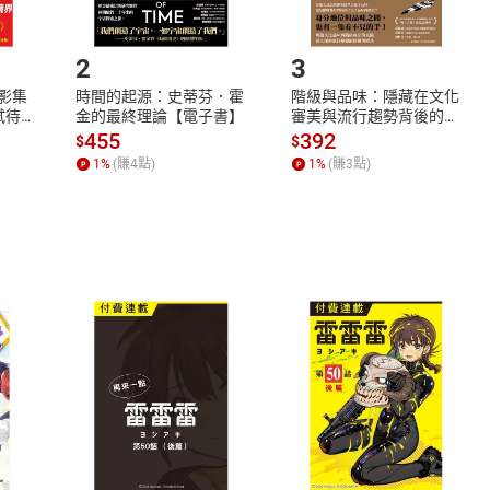
.選擇閱讀載具
Step2.
2
3
X影集
時間的起源：史蒂芬．霍
階級與品味：隱藏在文化
蓄弒待
金的最終理論【電子書】
審美與流行趨勢背後的地
位渴望【電子書】
455
392
$
$
1
%
(賺
4
點)
1
%
(賺
3
點)
式
退換貨規範
、LINE PAY、AFTEE
本店是否提供消費者保護法七日猶