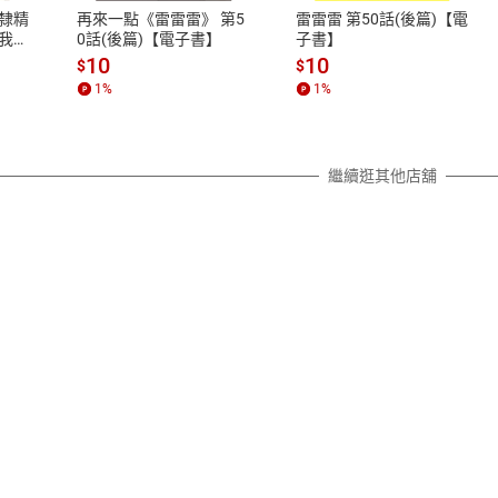
之權利，遽消費者保護法及通訊交
隸精
再來一點《雷雷雷》 第5
雷雷雷 第50話(後篇)【電
除權合理例外情事適用準則，依商
我的
0話(後篇)【電子書】
子書】
質各有不同規定。詳細退換貨說明
10
10
$
$
照各商品說明。
1
%
1
%
詳細說明
繼續逛其他店舖