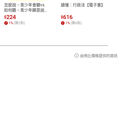
易解
13:00-17:00 (國定假日及例假日休息)
怎麼說，青少年會聽vs.
讀懂：行政法【電子書】
【國
品性
客服電話：0080-1857077
如何聽，青少年願意說
論語
【電子書】
篇】
請參
客服信箱：
聯絡店家
224
616
38
$
$
$
講解
1
%
(賺
2
點)
1
%
(賺
6
點)
1
%
霸弟
生格
由飛比價格提供的資訊