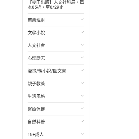
【麥田出版】人文社科展，單
本85折，至8/29止
商業理財
文學小說
投資理財
人文社會
經濟/趨勢
歐美文學
心理勵志
財務/金融
日本文學
國際關係
漫畫/輕小說/圖文書
管理/領導
韓國文學
政治
心靈成長/情緒
親子教養
職場工作術
華文文學
社會科學
人際關係
輕小說
生活風格
成功法
經典文學
台灣/中國歷史
兩性關係
奇幻/科幻
教育現場
醫療保健
行銷/廣告
成長/家庭生活小說
日/韓歷史
心理學
愛情故事
兒童文學/故事
飲食/食譜
自然科普
傳記
懸疑/推理小說
其他歷史/史學
職場/社會寫實
兒童科普/學習
健身/美顏
健康/養生
18+成人
商務/商學
科幻/奇幻小說
法律
懸疑/推理
育兒百科
運動/遊戲
常見疾病
生物科學