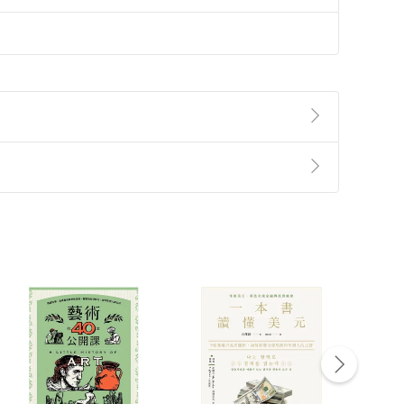
準則
第
2
條第
5
款之規定，「非以有形媒介提供之數位
，不適用消保法第
19
條第
1
項七日內無條件退貨之規
非以有形媒介提供之數位內容，消費者同意若訂購後
付款
方式
完成
訂單
中點選「瀏覽訂單明細」
>
「申請取消訂單
/
退
Payment
Complete
/退貨。