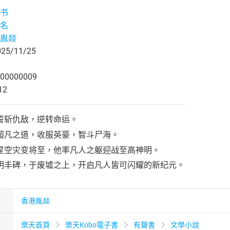
书
名
胤燚
5/11/25
00000009
12
誓斩仇敌，逆转命运。
超凡之道，收服英豪，智斗尸海。
星空灾变将至，他率凡人之躯迎战至高神明。
明丰碑，于废墟之上，开启凡人皆可闪耀的新纪元。
香港胤燚
樂天首頁
樂天Kobo電子書
有聲書
文學小說