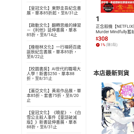
Step1
【皇冠文化】東野圭吾紀念書
展，單本85折起，至8/31止
1
【啟動文化】翻轉思維的練習
正念殺機【NETFLI
－《利他》延伸書展，單本
Murder Mindfully
85折，至8/14止
發】【電子書】
308
$
1
%
(賺
3
點)
【橡樹林文化】一行禪師百歲
誕辰紀念書展，單本85折，
至8/22止
【校園書房】AI世代的職場大
本店最新到貨
人學！新書$250、單本88
折，至8/31止
【蓋亞文化】黃易作品展，單
本85折、套書75折，至8/20
止
【皇冠文化】《曉星》、《白
付款方
雪公主殺人事件【童話破滅
版】》新書延伸書展，單本
88折，至8/31止
ATM轉帳、信用卡