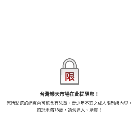
商品分類
樂天首頁
樂天Kobo電子書
18+成人
漫畫/輕小說
商品貨號(SKU)
55006d89-5400-3714-85aa-738888415f6a
退換貨須知
本店熱銷商品
排名期間：2026/8/3 - 2026/8/9
1
藝術的40堂公開課：透過故事，走進藝術家創作現場，
台灣樂天市場在此提醒您！
看藝術如何誕生、如何形塑人類生活【電子書】
385
$
您所點選的網頁內可能含有兒童、青少年不宜之成人限制級內容，
1
%
(賺
3
點)
如您未滿18歲，請勿進入、購買！
2
扁平時代：演算法如何限縮我們的品味與文化【電子
書】
385
$