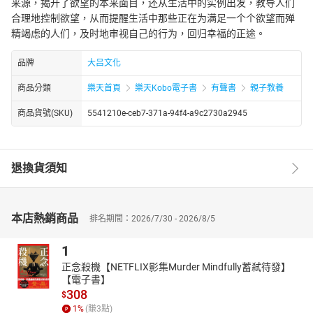
来源，揭开了欲望的本来面目，还从生活中的实例出发，教导人们
合理地控制欲望，从而提醒生活中那些正在为满足一个个欲望而殚
精竭虑的人们，及时地审视自己的行为，回归幸福的正途。
品牌
大吕文化
商品分類
樂天首頁
樂天Kobo電子書
有聲書
親子教養
商品貨號(SKU)
5541210e-ceb7-371a-94f4-a9c2730a2945
退換貨須知
本店熱銷商品
排名期間：2026/7/30 - 2026/8/5
1
正念殺機【NETFLIX影集Murder Mindfully蓄弒待發】
【電子書】
308
$
1
%
(賺
3
點)