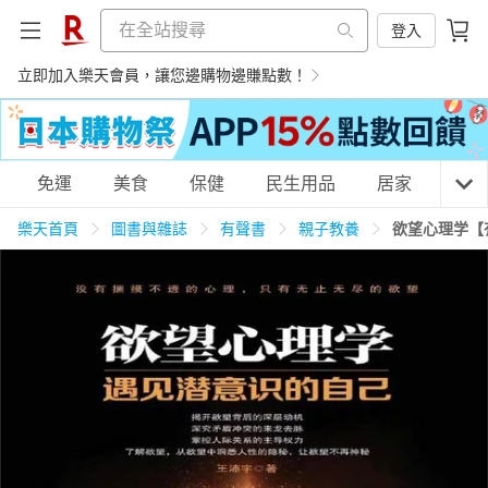
登入
立即加入樂天會員，讓您邊購物邊賺點數！
購物網分類
免運
美食
保健
民生用品
居家
3C
樂天首頁
圖書與雜誌
有聲書
親子教養
欲望心理学【
天天免運
美食蛋糕
養生保健
民生用品
居家生活
3C家電
運動休閒
親子玩具
女裝
男裝
化妝保養
情趣用品