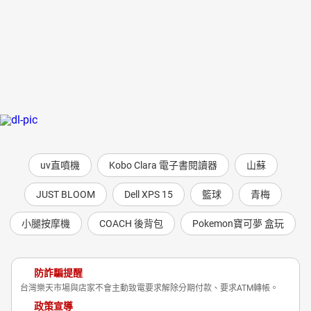
uv直噴機
Kobo Clara 電子書閱讀器
山蘇
JUST BLOOM
Dell XPS 15
籃球
青梅
小腿按摩機
COACH 後背包
Pokemon寶可夢 盒玩
防詐騙提醒
台灣樂天市場與店家不會主動致電要求解除分期付款、要求ATM轉帳。
政策宣導