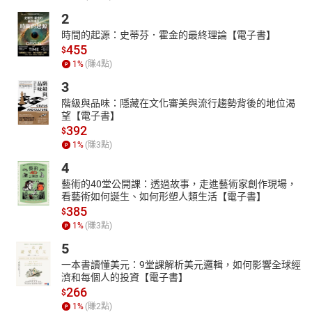
2
時間的起源：史蒂芬．霍金的最終理論【電子書】
455
$
1
%
(賺
4
點)
3
階級與品味：隱藏在文化審美與流行趨勢背後的地位渴
望【電子書】
392
$
1
%
(賺
3
點)
4
藝術的40堂公開課：透過故事，走進藝術家創作現場，
看藝術如何誕生、如何形塑人類生活【電子書】
385
$
1
%
(賺
3
點)
5
一本書讀懂美元：9堂課解析美元邏輯，如何影響全球經
濟和每個人的投資【電子書】
266
$
1
%
(賺
2
點)