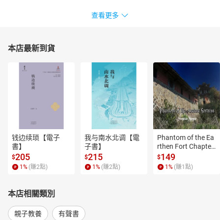
查看更多
本店最新到貨
钱边续琐【電子
我与南水北调【電
Phantom of the Ea
書】
子書】
rthen Fort Chapter
 4【有聲書】
205
215
149
$
$
$
1
%
(賺
2
點)
1
%
(賺
2
點)
1
%
(賺
1
點)
本店相關類別
親子教養
有聲書