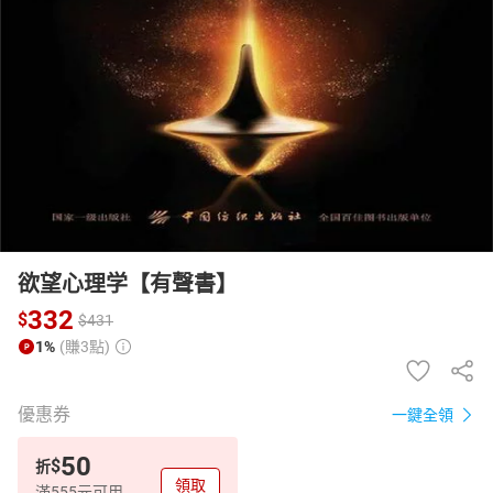
日本購物
電子/紙本書
HOT
欲望心理学【有聲書】
332
$
$
431
1%
(賺3點)
優惠券
一鍵全領
50
$
折
領取
滿555元可用