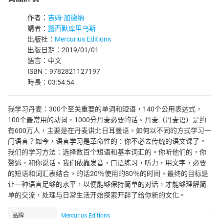
作者：
吉姆·加德纳
講者：
露西默库里乌斯
出版社：
Mercurius Editions
出版日期：2019/01/01
語言：中文
ISBN：9782821127197
時長：03:54:54
我学习丹麦：300个至关重要的单词和短语，140个公用表达式，
100个最常用的动词，1000分丹麦必要的话。丹麦（丹麦语）是约
有600万人，主要是在丹麦讲北日耳曼语。如何以不同的方式学习一
门语言？如今，语言学习是革命性的：你不必去传统的语文课了。
我们的学习方法：选择数百个短语和基本词汇的。你听他们的，你
赘述，和你说话。我们依靠发音，口语练习，听力，用文字，必要
的短语和词汇表结合。的话20％使用的80％的时间。最终的目标是
让一种语言足够的水平，以便能够保持简单的对话，才能够理解简
单的交流，处理与日常生活开始探索开辟了给你新的文化。
品牌
Mercurius Editions