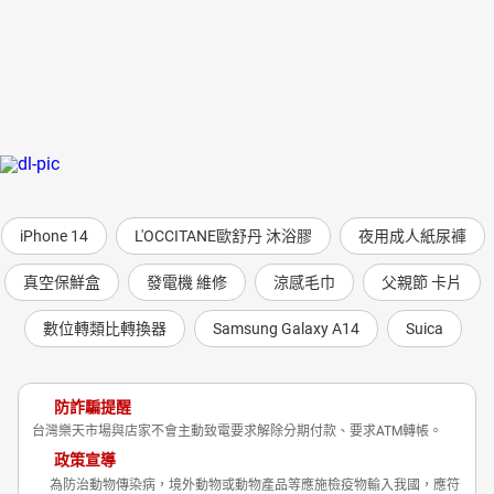
iPhone 14
L'OCCITANE歐舒丹 沐浴膠
夜用成人紙尿褲
真空保鮮盒
發電機 維修
涼感毛巾
父親節 卡片
數位轉類比轉換器
Samsung Galaxy A14
Suica
防詐騙提醒
台灣樂天市場與店家不會主動致電要求解除分期付款、要求ATM轉帳。
政策宣導
為防治動物傳染病，境外動物或動物產品等應施檢疫物輸入我國，應符