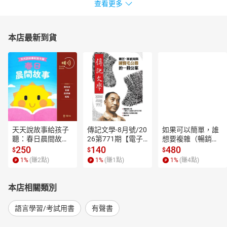
查看更多
本店最新到貨
天天說故事給孩子
傳記文學-8月號/20
如果可以簡單，誰
聽：春日晨間故事
26第771期【電子
想要複雜（暢銷經
【有聲書】
書】
典新編版）【電子
250
140
480
$
$
$
書】
1
%
(賺
2
點)
1
%
(賺
1
點)
1
%
(賺
4
點)
本店相關類別
語言學習/考試用書
有聲書