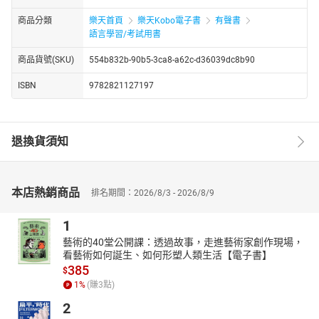
商品分類
樂天首頁
樂天Kobo電子書
有聲書
語言學習/考試用書
商品貨號(SKU)
554b832b-90b5-3ca8-a62c-d36039dc8b90
ISBN
9782821127197
退換貨須知
本店熱銷商品
排名期間：2026/8/3 - 2026/8/9
1
藝術的40堂公開課：透過故事，走進藝術家創作現場，
看藝術如何誕生、如何形塑人類生活【電子書】
385
$
1
%
(賺
3
點)
2