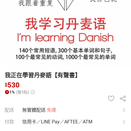
日本購物
電子/紙本書
HOT
我正在學習丹麥語【有聲書】
530
$
1%
(賺5點)
配送
無實體配送
免運
付款
信用卡／LINE Pay／AFTEE／ATM