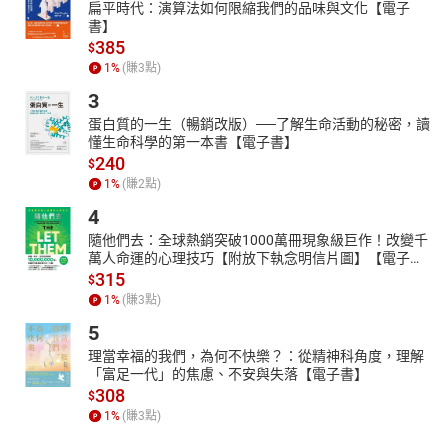
扁平時代：演算法如何限縮我們的品味與文化【電子
書】
385
$
1
%
(賺
3
點)
3
蛋白質的一生（暢銷改版）──了解生命活動的秘密，讀
懂生命科學的第一本書【電子書】
240
$
1
%
(賺
2
點)
4
隨他們去：全球熱銷突破1000萬冊現象級巨作！改變千
萬人命運的心理技巧【附放下執念明信片圖】【電子
書】
315
$
1
%
(賺
3
點)
5
理當幸福的我們，為何不快樂？：從精神科角度，理解
「富足一代」的焦慮、不安與失落【電子書】
308
$
1
%
(賺
3
點)