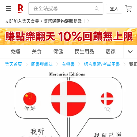
登入
立即加入樂天會員，讓您邊購物邊賺點數！
購物網分類
免運
美食
保健
民生用品
居家
3C
樂天首頁
圖書與雜誌
有聲書
語言學習/考試用書
我
天天免運
美食蛋糕
養生保健
民生用品
居家生活
3C家電
運動休閒
親子玩具
女裝
男裝
化妝保養
情趣用品