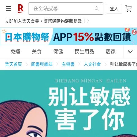
登入
立即加入樂天會員，讓您邊購物邊賺點數！
購物網分類
免運
美食
保健
民生用品
居家
3C
樂天首頁
圖書與雜誌
有聲書
人文社會
别让敏感害了
天天免運
美食蛋糕
養生保健
民生用品
居家生活
3C家電
運動休閒
親子玩具
女裝
男裝
化妝保養
情趣用品