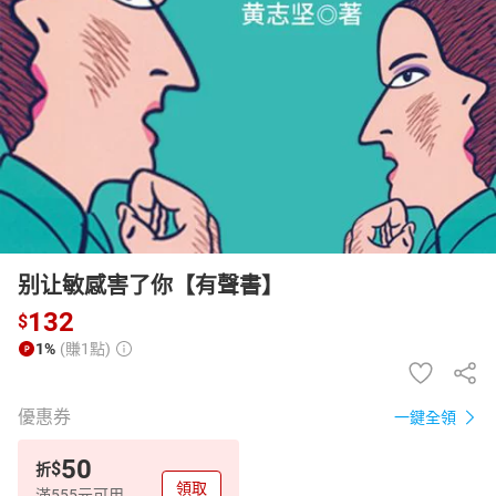
日本購物
電子/紙本書
HOT
别让敏感害了你【有聲書】
132
$
1%
(賺1點)
優惠券
一鍵全領
50
$
折
領取
滿555元可用