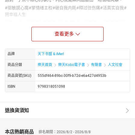
#驱敏感心魔#掌情绪主权#破自我内耗#释过往伤痛#活真实自我#
拥幸福人生
想象一下，当同事只是正常讨论工作方案，敏感的人却觉得是在针
对自己，心中恶念丛生，恨意与嫉妒如藤蔓般疯狂生长。长此以
查看更多
往，他们就像被这些负面情绪紧紧缠住的困兽，深陷其中无法自
拔，最终沦为情绪的奴隶。他们的精神面貌变得萎靡不振，眼神里
满是疲惫与哀怨；健康状况也每况愈下，失眠、焦虑等问题接踵而
品牌
天下书盟 & iMerl
至。
在爱情里，敏感的人总是患得患失，对方一个不经意的眼神，就能
商品分類
樂天首頁
樂天Kobo電子書
有聲書
人文社會
让他们脑补出一场“分手大戏”，结果与美好的爱情擦肩而过；在生活
商品貨號(SKU)
555df464-89bc-30f9-b72d-e6a427d4953b
中，他们活在别人的眼睛和嘴巴里，为了迎合他人的期待，不断压
抑自己的真实想法；他们还总是揪着过去的痛苦不放，一遍又一遍
ISBN
9798318051098
地咀嚼那些伤痛，永远无法释怀，更别提活出真实的自我了。一个
过度敏感的人，就像在黑暗中迷失方向的旅人，终将与幸福渐行渐
远。
退換貨須知
但人应该是自我情绪的主人，而不是被情绪牵着鼻子走。这本《别
让敏感害了你》有声书，就像一把神奇的钥匙，能帮我们将“敏感心
疾”从内心驱逐出去，成为一个能够掌控自我情绪的强者。别再让敏
本店熱銷商品
感毁掉你的人生啦，快来听听吧！
排名期間：2026/8/2 - 2026/8/8