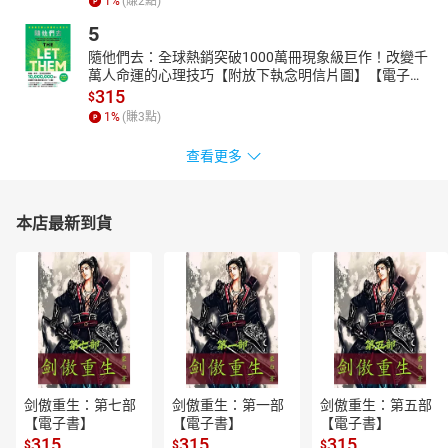
1
%
(賺
2
點)
5
隨他們去：全球熱銷突破1000萬冊現象級巨作！改變千
萬人命運的心理技巧【附放下執念明信片圖】【電子
書】
315
$
1
%
(賺
3
點)
查看更多
本店最新到貨
剑傲重生：第七部
剑傲重生：第一部
剑傲重生：第五部
【電子書】
【電子書】
【電子書】
315
315
315
$
$
$