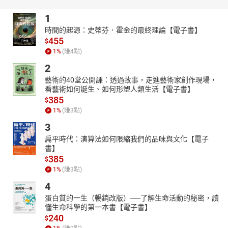
https://youtube.com/@tianxiagushi?si=ZstiltPoiwO0g4fT
1
http://www.youtube.com/channel/UC2yhCURng4uUj_phEqZwKig/
時間的起源：史蒂芬．霍金的最終理論【電子書】
455
$
1
%
(賺
4
點)
2
藝術的40堂公開課：透過故事，走進藝術家創作現場，
看藝術如何誕生、如何形塑人類生活【電子書】
385
$
1
%
(賺
3
點)
3
扁平時代：演算法如何限縮我們的品味與文化【電子
書】
385
$
1
%
(賺
3
點)
4
蛋白質的一生（暢銷改版）──了解生命活動的秘密，讀
懂生命科學的第一本書【電子書】
240
$