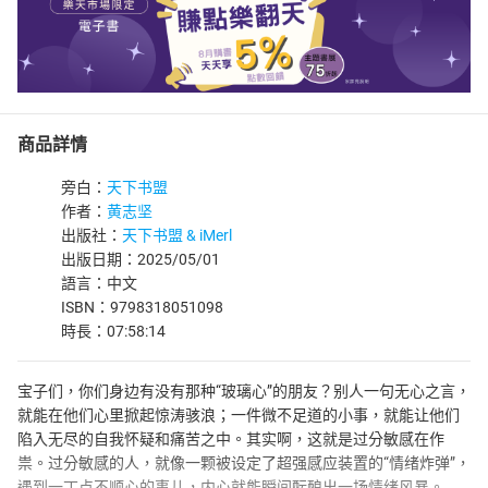
商品詳情
旁白：
天下书盟
作者：
黄志坚
出版社：
天下书盟 & iMerl
出版日期：2025/05/01
語言：中文
ISBN：9798318051098
時長：07:58:14
宝子们，你们身边有没有那种“玻璃心”的朋友？别人一句无心之言，
就能在他们心里掀起惊涛骇浪；一件微不足道的小事，就能让他们
陷入无尽的自我怀疑和痛苦之中。其实啊，这就是过分敏感在作
祟。过分敏感的人，就像一颗被设定了超强感应装置的“情绪炸弹”，
遇到一丁点不顺心的事儿，内心就能瞬间酝酿出一场情绪风暴。