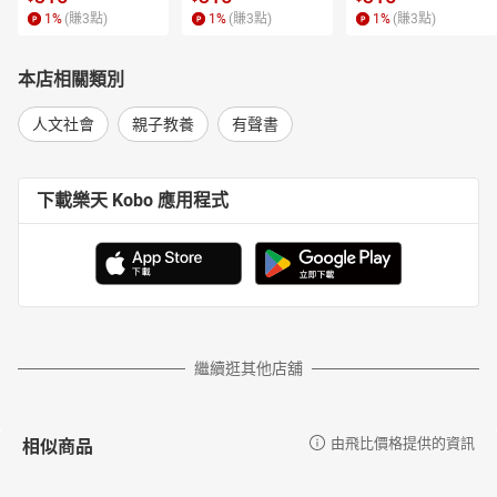
1
%
(賺
3
點)
1
%
(賺
3
點)
1
%
(賺
3
點)
本店相關類別
人文社會
親子教養
有聲書
下載樂天 Kobo 應用程式
繼續逛其他店舖
相似商品
由飛比價格提供的資訊