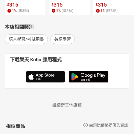
315
315
315
$
$
$
1
%
(賺
3
點)
1
%
(賺
3
點)
1
%
(賺
3
點)
本店相關類別
語言學習/考試用書
英語學習
下載樂天 Kobo 應用程式
繼續逛其他店舖
相似商品
由飛比價格提供的資訊