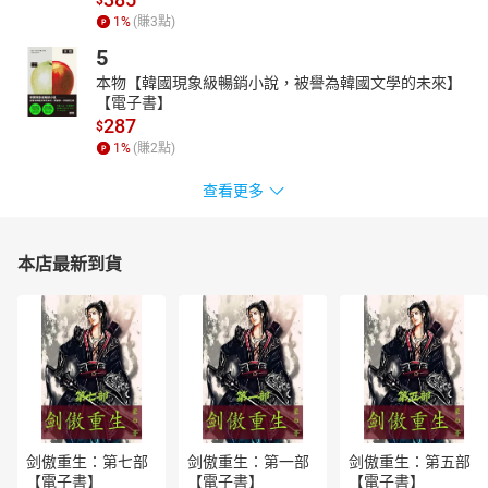
$
1
%
(賺
3
點)
5
本物【韓國現象級暢銷小說，被譽為韓國文學的未來】
【電子書】
287
$
1
%
(賺
2
點)
查看更多
本店最新到貨
剑傲重生：第七部
剑傲重生：第一部
剑傲重生：第五部
【電子書】
【電子書】
【電子書】