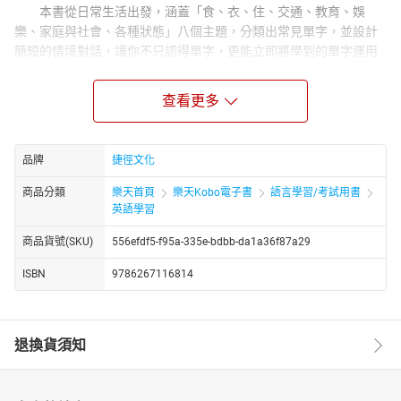
本書從日常生活出發，涵蓋「食、衣、住、交通、教育、娛
樂、家庭與社會、各種狀態」八個主題，分類出常見單字，並設計
簡短的情境對話，讓你不只認得單字，更能立即將學到的單字運用
在生活中。
八個主題生活場景，食衣住行全都包
查看更多
依據日常生活場景，精選八個類別的實用主題單字，無論是外
出用餐、逛街購物、居家生活、出門旅遊、讀書學習，各種日常對
話中會出現的詞彙，你都能一次學好、靈活運用。
品牌
捷徑文化
輕鬆自然情境對話，學以致用超簡單
商品分類
樂天首頁
樂天Kobo電子書
語言學習/考試用書
本書的每一個例句對話，都是從生活中最常見、最實用的情境
英語學習
出發，幫助你學會真正「用得上的英文」。書中近1800則對話，都
商品貨號(SKU)
556efdf5-f95a-335e-bdbb-da1a36f87a29
以簡單又輕鬆的語調，呈現日常聊天氛圍，讓你學完就能直接應
用，開口聊出新天地。
ISBN
9786267116814
搭配情境對話MP3，邊聽邊說學更快
本書所有單字與對話皆錄製MP3音檔，適合各種程度的學習者
反覆聽讀練習，提升對英文語感的掌握度，讓你在實際對話中更有
退換貨須知
自信、表達更自然。