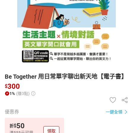
日本購物
電子/紙本書
HOT
Be Together 用日常單字聊出新天地【電子書】
300
$
1%
(賺3點)
優惠券
一鍵全領
50
$
折
領取
滿555元可用