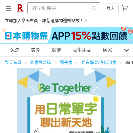
登入
立即加入樂天會員，讓您邊購物邊賺點數！
購物網分類
免運
美食
保健
民生用品
居家
3C
樂天首頁
圖書與雜誌
電子書
語言學習/考試用書
Be
天天免運
美食蛋糕
養生保健
民生用品
居家生活
3C家電
運動休閒
親子玩具
女裝
男裝
化妝保養
情趣用品