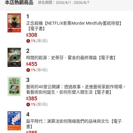
本店熱銷商品
排名期間：2026/8/1 - 2026/8/7
1
正念殺機【NETFLIX影集Murder Mindfully蓄弒待發】
【電子書】
308
$
1
%
(賺
3
點)
2
時間的起源：史蒂芬．霍金的最終理論【電子書】
455
$
1
%
(賺
4
點)
3
藝術的40堂公開課：透過故事，走進藝術家創作現場，
看藝術如何誕生、如何形塑人類生活【電子書】
385
$
1
%
(賺
3
點)
4
扁平時代：演算法如何限縮我們的品味與文化【電子
書】
385