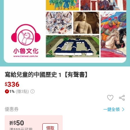
日本購物
電子/紙本書
HOT
寫給兒童的中國歷史 1【有聲書】
336
$
1%
(賺3點)
優惠券
一鍵全領
50
$
折
領取
滿555元可用