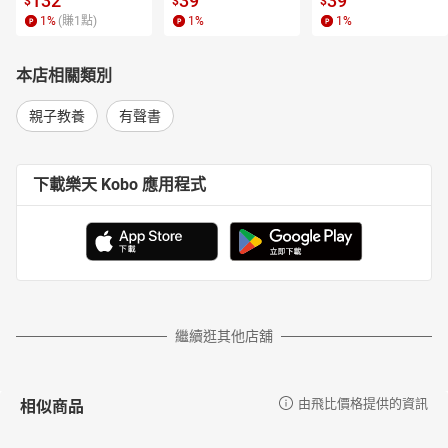
132
39
39
$
$
$
1
%
(賺
1
點)
1
%
1
%
本店相關類別
親子教養
有聲書
下載樂天 Kobo 應用程式
繼續逛其他店舖
相似商品
由飛比價格提供的資訊