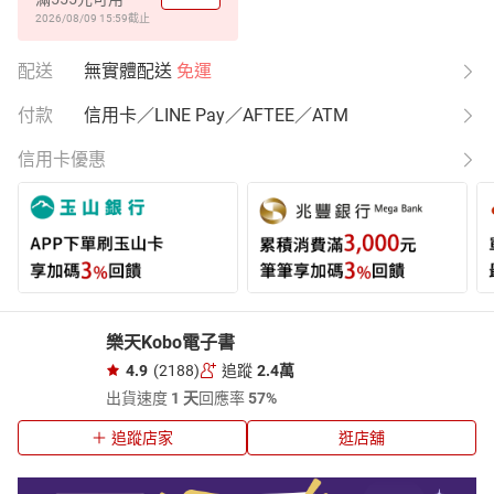
2026/08/09 15:59
截止
配送
無實體配送
免運
付款
信用卡／LINE Pay／AFTEE／ATM
信用卡優惠
樂天Kobo電子書
4.9
(2188)
追蹤
2.4萬
出貨速度
1 天
回應率
57%
追蹤店家
逛店舖