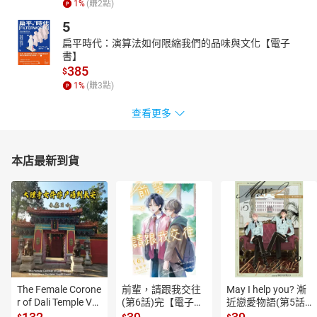
小學社會科讀的是片斷的歷史，國中以後馬上接觸到繁雜的正史，
1
%
(賺
2
點)
死背的壓力往往使孩子失去對於歷史的興趣，這套書先讓孩子在趣
5
味中奠定讀歷史的基本觀念，以後又能與教科書印證對照，使孩子
扁平時代：演算法如何限縮我們的品味與文化【電子
輕鬆念好歷史不需要死背的苦惱。
書】
385
$
1
%
(賺
3
點)
查看更多
本店最新到貨
The Female Corone
前輩，請跟我交往
May I help you? 漸
r of Dali Temple Vo
(第6話)完【電子
近戀愛物語(第5話)
l.6【有聲書】
書】
【電子書】