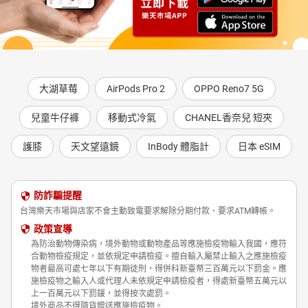
大湖草莓
AirPods Pro 2
OPPO Reno7 5G
兒童牛仔褲
移動式冷氣
CHANEL香奈兒 短夾
護膝
天文望遠鏡
InBody 體脂計
日本 eSIM
防詐騙提醒
台灣樂天市場與店家不會主動致電要求解除分期付款、要求ATM轉帳。
政策宣導
為防治動物傳染病，境外動物或動物產品等應施檢疫物輸入我國，應符
合動物檢疫規定，並依規定申請檢疫。擅自輸入屬禁止輸入之應施檢疫
物者最高可處七年以下有期徒刑，得併科新臺幣三百萬元以下罰金。應
施檢疫物之輸入人或代理人未依規定申請檢疫者，得處新臺幣五萬元以
上一百萬元以下罰鍰，並得按次處罰。
境外商品不得隨貨贈送應施檢疫物。