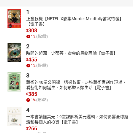
有聲書、歷史故事、以史為鑑、學史明智、上古、文明、開天闢
1
地、炎黃子孫、堯、舜、禹、大禹治水
正念殺機【NETFLIX影集Murder Mindfully蓄弒待發】
【本書資料】
【電子書】
有聲書
308
$
適讀年齡：5～8歲親子共同聆聽；9歲以上自己聆聽
1
%
(賺
3
點)
【本書特色】
2
**1.**
歷史的連續劇：第一部寫給兒童的完整中國歷史
時間的起源：史蒂芬．霍金的最終理論【電子書】
455
$
時間上，從上古寫到民國；空間上，涵蓋祖先們活動範圍與同時代
1
%
(賺
4
點)
其他國家的情形；內容上，除了瞭解歷代的政治變遷、科學發展、
文學藝術成就之外，也獲得了具體完整的中國史輪廓。
3
**2.**
歷史的童話書：充滿生活妙喻的兒童讀物
藝術的40堂公開課：透過故事，走進藝術家創作現場，
看藝術如何誕生、如何形塑人類生活【電子書】
出於孩子生活經驗的新鮮妙喻，使這套書的文字異於您看過的任何
385
$
歷史書，讀來就像童話般活潑有趣。
1
%
(賺
3
點)
**3.**
歷史的頭腦體操：訓練比較、分析、判斷的能力
4
每篇故事的結尾，特別設計「說來聽聽」延伸思考專欄，提出或反
一本書讀懂美元：9堂課解析美元邏輯，如何影響全球經
問與現代生活經驗相關的問題，訓練孩子多元化的思考能力。
濟和每個人的投資【電子書】
**4.**
歷史的入門書：最好的課外輔助教材
266
$