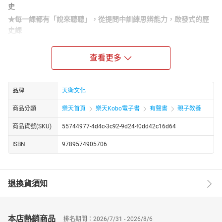
史
★每一課都有「說來聽聽」，從提問中訓練思辨能力，啟發式的歷
史課
★以史為鑑，鍛鍊孩子解決現實問題的能力
★學史明智，用多元思維辨析過去、現在和未來
查看更多
本套有聲書為專門寫給兒童的中國歷史，將中華五千年歷史濃
縮成精華的故事。本來零碎的歷史事件，變得像是黑白電影般清楚
品牌
天衛文化
明瞭；原先陌生的歷史人物也全部變成「古代老朋友」……歷史故事
不再枯燥乏味！
商品分類
樂天首頁
樂天Kobo電子書
有聲書
親子教養
這是一部讓孩子喜歡歷史，讓大人對於歷史改觀的書。更是一
商品貨號(SKU)
55744977-4d4c-3c92-9d24-f0dd42c16d64
部用新鮮妙喻的文字，將中國豐富的歷史觀念、智慧，帶入孩子生
活經驗中，讓孩子獲得完整人格通識教育的兒童經典鉅作。
ISBN
9789574905706
《寫給兒童的中國歷史》全套15冊，全套書99個單元，以孩子
能懂的經驗、最貼近孩子的語言，將中國歷史中原本僵硬的年代、
人物、事件，做有生命且系統完整的呈現，讓歷史「活」起來。啟
退換貨須知
發孩子以多元角度看歷史，並學會思考歷史，以得到有益於己的智
慧，內容包含鼓勵讀者發想、發表的安排，能拓展孩子的思考深度
與廣度，並使孩子將歷史與眼前的生活連結。
本店熱銷商品
【本書關鍵字】
排名期間：2026/7/31 - 2026/8/6