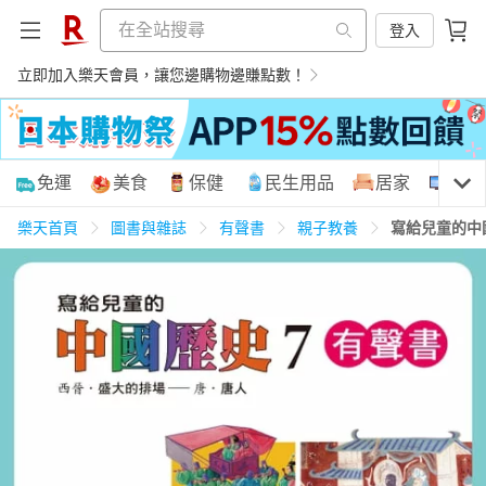
登入
立即加入樂天會員，讓您邊購物邊賺點數！
購物網分類
免運
美食
保健
民生用品
居家
3C
樂天首頁
圖書與雜誌
有聲書
親子教養
寫給兒童的中
天天免運
美食蛋糕
養生保健
民生用品
居家生活
3C家電
運動休閒
親子玩具
女裝
男裝
化妝保養
情趣用品