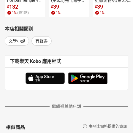
r of Dali Temple Vo
(第6話)完【電子
近戀愛物語(第5話)
l.6【有聲書】
書】
【電子書】
132
39
39
$
$
$
1
%
(賺
1
點)
1
%
1
%
本店相關類別
文學小說
有聲書
下載樂天 Kobo 應用程式
繼續逛其他店舖
相似商品
由飛比價格提供的資訊