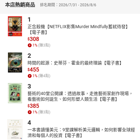
當你以為是個好生意，結局可能讓你血本無歸。
本店熱銷商品
排名期間：2026/7/31 - 2026/8/6
【作者簡介】
1
歐．亨利（O. Henry, 1862-1910）
正念殺機【NETFLIX影集Murder Mindfully蓄弒待發】
美國「現代短篇小說之父」，與法國莫泊桑、俄國契訶夫並稱「世
【電子書】
界三大短篇小說家」。
308
$
他的人生經歷很傳奇，十五歲時從高中輟學，此後從事過藥劑師、
1
%
(賺
3
點)
會計、牧羊人、廚師、經紀人、出版商、歌手等十幾種天差地別的
2
職業，甚至還遭過幾年牢獄之災；在美國南部的鄉鎮、西部的平
原，以及繁華的大都市，他都曾安過家。
時間的起源：史蒂芬．霍金的最終理論【電子書】
455
妻子病故後，以稿酬所得補貼女兒的生活費是他寫作的重要原因之
$
一。他一生創作了近三百篇短篇小說和一部長篇小說，這些小說聚
1
%
(賺
4
點)
焦人性、幽默風趣，寫作手法自然、直接、簡潔，結尾部分總有出
3
其不意的反轉，被譽為「歐．亨利式結尾」。
藝術的40堂公開課：透過故事，走進藝術家創作現場，
【朗讀者簡介】
看藝術如何誕生、如何形塑人類生活【電子書】
385
$
◎劉開
1
%
(賺
3
點)
廣播經典節目「中廣流行網三至六立體世界」主持人，中廣廣播劇
團演員。影視音節目製作、主持，電影、電視配音。各電視新聞台
4
主播、記者國語正音及播報培訓老師。大陸中央電視台（CCTV）節
一本書讀懂美元：9堂課解析美元邏輯，如何影響全球經
目製作顧問。電視廣告演員。活躍於兩岸企業諮詢輔導及培訓，擅
濟和每個人的投資【電子書】