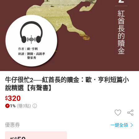
日本購物
電子/紙本書
HOT
牛仔很忙2──紅酋長的贖金：歐．亨利短篇小
說精選【有聲書】
320
$
1%
(賺3點)
優惠券
一鍵全領