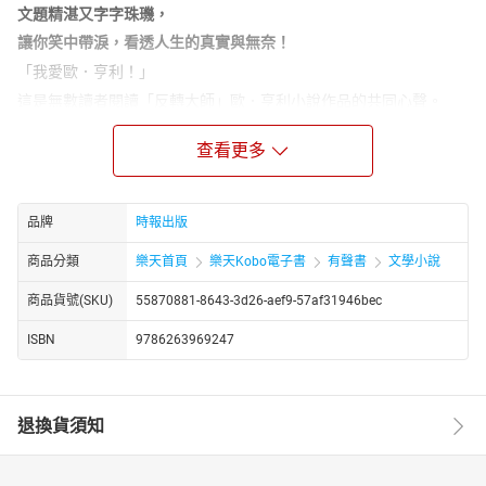
文題精湛又字字珠璣，
讓你笑中帶淚，看透人生的真實與無奈！
「我愛歐．亨利！」
這是無數讀者閱讀「反轉大師」歐．亨利小說作品的共同心聲。
歐．亨利的人生經歷很傳奇，從事過從藥劑師到歌手等十幾種天差
查看更多
地別的職業，這樣的經歷豐富了他的創作，讀者很容易就能在他的
故事中看到真實的自己，也因此，歐．亨利被認為是平凡百姓的代
言人。他的小說作品包羅萬象，充滿人性光輝；故事主角則有牛
品牌
時報出版
仔，有騙子，有大盜，有詩人，有記者……結尾部分突如其來的神轉
折（被譽為「歐．亨利式結尾」），更是出人意料又合乎情理，充
商品分類
樂天首頁
樂天Kobo電子書
有聲書
文學小說
滿希望與美好。
商品貨號(SKU)
55870881-8643-3d26-aef9-57af31946bec
本輯17曲共精選11則以美國西部為故事背景的經典短篇小說，讓你
笑中帶淚看透人性：
ISBN
9786263969247
◎人生的重要選擇題〈命運之路〉
不論你選擇走那一條路，性格決定了你的命運。
◎裹著糖衣的藥丸〈言之外意〉
退換貨須知
生意就是生意，如果藝術遠遠領先於商業，商業肯定會奮起直追。
◎一個綁匪的誤會〈紅酋長的贖金〉