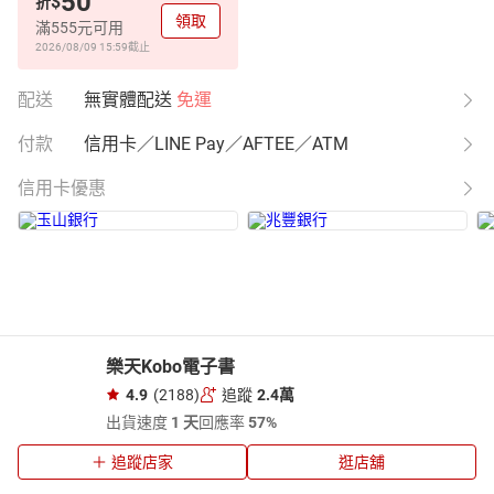
50
$
折
領取
滿555元可用
2026/08/09 15:59
截止
配送
無實體配送
免運
付款
信用卡／LINE Pay／AFTEE／ATM
信用卡優惠
樂天Kobo電子書
4.9
(2188)
追蹤
2.4萬
出貨速度
1 天
回應率
57%
追蹤店家
逛店舖