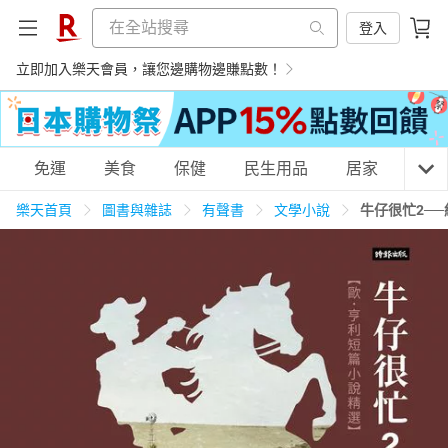
登入
立即加入樂天會員，讓您邊購物邊賺點數！
購物網分類
免運
美食
保健
民生用品
居家
3C
樂天首頁
圖書與雜誌
有聲書
文學小說
牛仔很忙2─
天天免運
美食蛋糕
養生保健
民生用品
居家生活
3C家電
運動休閒
親子玩具
女裝
男裝
化妝保養
情趣用品