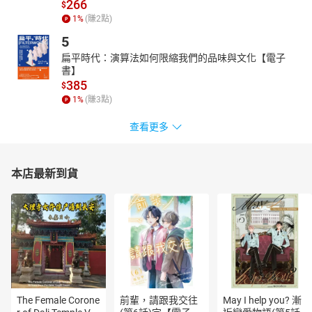
長市場行銷、廣告、溝通及專案管理。台灣國際專案管理師協會
266
$
（ITPM）第四屆理事長，大陸國家外國專家局項目管理專家。
1
%
(賺
2
點)
朗讀有聲書：《人性的弱點》、《大亨小傳》、《禪學入門》、
5
《潮騷》、《羅生門》……等。
扁平時代：演算法如何限縮我們的品味與文化【電子
◎演出聲優群
書】
高銘孝、黎家秀
385
$
剪輯工程：Poker J
1
%
(賺
3
點)
查看更多
本店最新到貨
The Female Corone
前輩，請跟我交往
May I help you? 漸